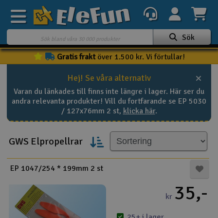
Sök
Gratis frakt
över 1.500 kr. Vi förtullar!
Veckans erbjudande
Hej! Se våra alternativ
Outlet
Varan du länkades till finns inte längre i lager. Här ser du
Mina favoriter
andra relevanta produkter! Vill du fortfarande se EP 5030
K
/ 127x76mm 2 st,
klicka här
.
Present kort
3D-print
GWS Elpropellrar
Batteri & laddare
EP 1047/254 * 199mm 2 st
35,-
Bilar
kr
Bilbana
25+ i lager