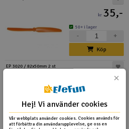
35,-
kr
50+ i lager
-
+
Köp
EP 3020 / 82x50mm 2 st
×
20,-
kr
50+ i lager
Hej! Vi använder cookies
-
+
Köp
Vår webbplats använder cookies. Cookies används för
att förbättra din användarupplevelse, ge oss en