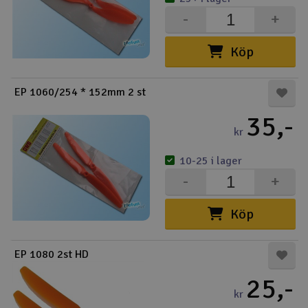
-
+
Båtar
Köp
Drönare
EP 1060/254 * 152mm 2 st
Drönare för FPV
35,-
Flygplan
kr
Helikopter
10-25 i lager
-
+
V
Kamerautrustning
Köp
Modellbygg- och byggsatser
EP 1080 2st HD
Modelljärnväg
25,-
kr
Motor & tillbehör