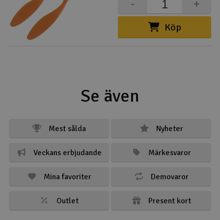
-
+
Köp
Se även
Mest sålda
Nyheter
Veckans erbjudande
Märkesvaror
Mina favoriter
Demovaror
Outlet
Present kort