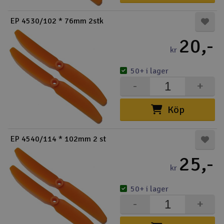
EP 4530/102 * 76mm 2stk
20,-
kr
50+ i lager
-
+
Köp
EP 4540/114 * 102mm 2 st
25,-
kr
50+ i lager
-
+