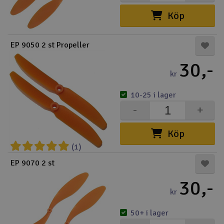
Köp
EP 9050 2 st Propeller
30,-
kr
10-25 i lager
-
+
Köp
(1)
EP 9070 2 st
30,-
kr
50+ i lager