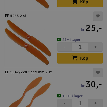
Köp
EP 5043 2 st
25,-
kr
25+ i lager
-
+
Köp
EP 9047/228 * 119 mm 2 st
30,-
kr
100+ i lager
-
+