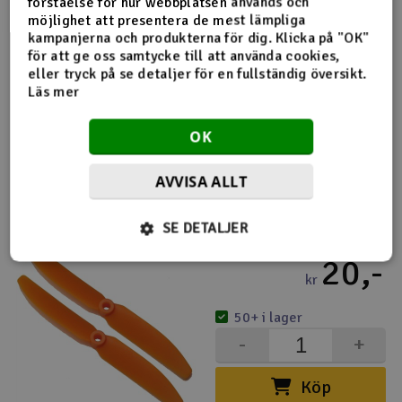
förståelse för hur webbplatsen används och
EP 4025 2 st
möjlighet att presentera de mest lämpliga
kampanjerna och produkterna för dig. Klicka på "OK"
25,-
för att ge oss samtycke till att använda cookies,
kr
eller tryck på se detaljer för en fullständig översikt.
Läs mer
50+ i lager
-
+
OK
Köp
AVVISA ALLT
EP 4040/102 * 102mm 2 st
SE DETALJER
20,-
kr
50+ i lager
-
+
Köp