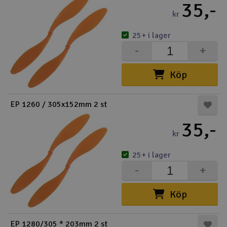
35,-
kr
25+ i lager
-
+
Köp
EP 1260 / 305x152mm 2 st
35,-
kr
25+ i lager
-
+
Köp
EP 1280/305 * 203mm 2 st