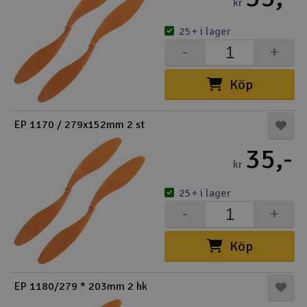
kr
25+ i lager
-
+
Köp
EP 1170 / 279x152mm 2 st
35,-
kr
25+ i lager
-
+
Köp
EP 1180/279 * 203mm 2 hk