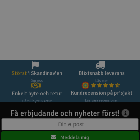
Störst
i Skandinavien
Blixtsnabb leverans
Om oss
Läs mer
Kundrecension på prisjakt
Enkelt byte och retur
Läs våra recensioner
Gå till byte & retur
Få erbjudande och nyheter först!
Meddela mig