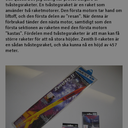
tvåstegsraketer. En tvåstegsraket är en raket som
Outlet
använder två raketmotorer. Den första motorn tar hand om
liftoff, och den första delen av "resan". När denna är
förbrukad tänder den nästa motor, samtidigt som den
Radioutrustning
första sektionen av raketen med den första motorn
"kastas". Fördelen med tvåstegsraketer är att man kan få
Raketer
större raketer för att nå stora höjder. Zenith II-raketen är
en sådan tvåstegsraket, och ska kunna nå en höjd av 457
meter.
Scooter & elfordon
Smarthem, lek och hobby
V
Solenergi
Hä
Vi
Verktyg, utrustning och tillbehör
Al
Presentkort
Di