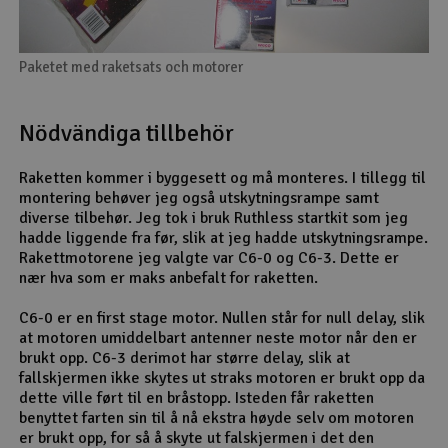
Paketet med raketsats och motorer
Nödvändiga tillbehör
Raketten kommer i byggesett og må monteres. I tillegg til
montering behøver jeg også utskytningsrampe samt
diverse tilbehør. Jeg tok i bruk Ruthless startkit som jeg
hadde liggende fra før, slik at jeg hadde utskytningsrampe.
Rakettmotorene jeg valgte var C6-0 og C6-3. Dette er
nær hva som er maks anbefalt for raketten.
C6-0 er en first stage motor. Nullen står for null delay, slik
at motoren umiddelbart antenner neste motor når den er
brukt opp. C6-3 derimot har større delay, slik at
fallskjermen ikke skytes ut straks motoren er brukt opp da
dette ville ført til en bråstopp. Isteden får raketten
benyttet farten sin til å nå ekstra høyde selv om motoren
er brukt opp, for så å skyte ut falskjermen i det den