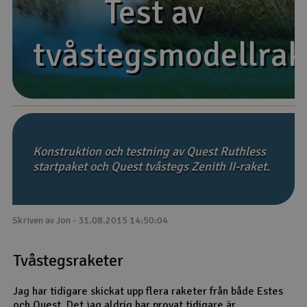
Test av
Test av
Båtar
tvåstegsmodellrak
tvåstegsmodellrak
Drönare
Drönare för FPV
Flygplan
Konstruktion och testning av Quest Ruthless
Helikopter
startpaket och Quest tvåstegs Zenith II-raket.
V
Kamerautrustning
Skriven av Jon - 31.08.2015 14:50:04
Modellbygg- och byggsatser
Tvåstegsraketer
Modelljärnväg
Jag har tidigare skickat upp flera raketer från både Estes
Motor & tillbehör
och Quest. Det jag aldrig har provat tidigare är