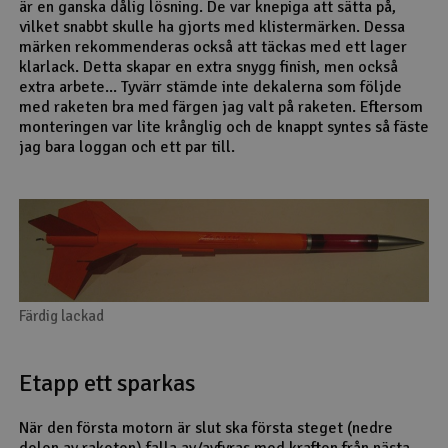
är en ganska dålig lösning. De var knepiga att sätta på,
vilket snabbt skulle ha gjorts med klistermärken. Dessa
märken rekommenderas också att täckas med ett lager
klarlack. Detta skapar en extra snygg finish, men också
extra arbete... Tyvärr stämde inte dekalerna som följde
med raketen bra med färgen jag valt på raketen. Eftersom
monteringen var lite krånglig och de knappt syntes så fäste
jag bara loggan och ett par till.
Färdig lackad
Etapp ett sparkas
När den första motorn är slut ska första steget (nedre
delen av raketen) falla av/avfyras med kraften från nästa