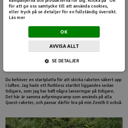
kampanjerna och produkterna för dig. Klicka på "OK"
för att ge oss samtycke till att använda cookies,
eller tryck på se detaljer för en fullständig översikt.
Läs mer
OK
AVVISA ALLT
Motorerna monterade
SE DETALJER
Ruthless startkit
Du behöver en startplatta för att skicka raketen säkert upp
i luften. Jag hade ett Ruthless startkit liggandes sedan
tidigare, som jag har haft några lanseringar på tidigare.
Det här är samma avfyrningsramp som används på alla
Quest-raketer, och passar därför bra på min Zenith II också.