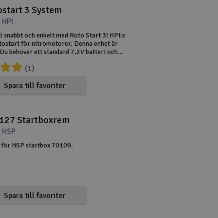
ostart 3 System
 HPI
il snabbt och enkelt med Roto Start 3! HPI:s
tostart för nitromotorer. Denna enhet är
 Du behöver ett standard 7,2V batteri och
ste köpas separat). Kan användas på många
(1)
r av olika märken, och
Spara till favoriter
127 Startboxrem
 HSP
 för HSP startbox 70109.
Spara till favoriter