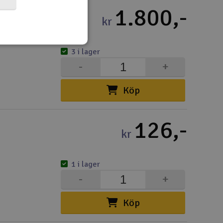
1.800,-
Spa
kr
Skr
3 i lager
Töm
-
+
Köp
126,-
kr
1 i lager
-
+
Köp