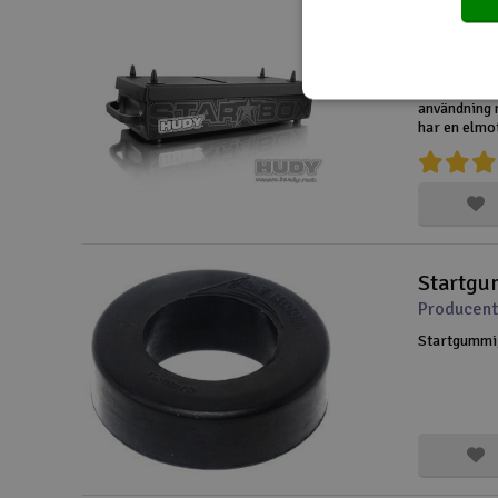
Hudy St
Producen
Startbox fö
användning 
har en elmo
HUDY Star-B
designad för
Startgu
Producent
Startgummi