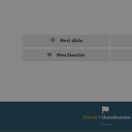
Mest sålda
Mina favoriter
Störst
i Skandinavien
Om oss