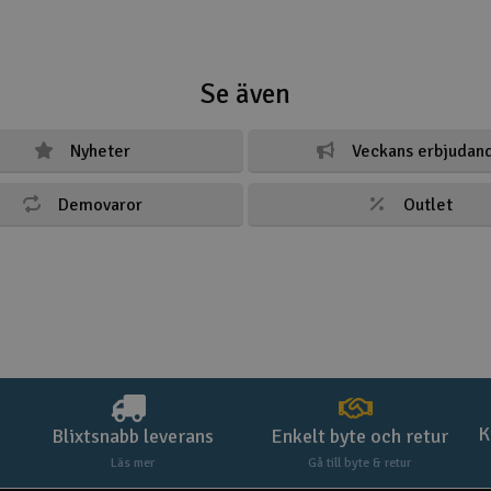
Se även
Nyheter
Veckans erbjudan
Demovaror
Outlet
K
Blixtsnabb leverans
Enkelt byte och retur
Läs mer
Gå till byte & retur