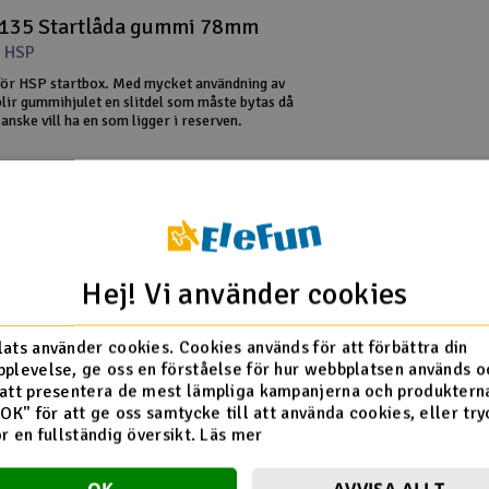
135 Startlåda gummi 78mm
 HSP
ör HSP startbox. Med mycket användning av
lir gummihjulet en slitdel som måste bytas då
anske vill ha en som ligger i reserven.
Spara till favoriter
t Box Black - 1:10 / 1: 8
Hej! Vi använder cookies
 HSP
 1:10 och 1: 8 buggy, truggy och på väg bilar.
ats använder cookies. Cookies används för att förbättra din
 kraftfull elmotor som kan drivas av 2x 7,2 V-
plevelse, ge oss en förståelse för hur webbplatsen används o
ler 12V bilbatteri. Starthjulet är avtagbart i
ositioner för att passa din modell.
att presentera de mest lämpliga kampanjerna och produkterna
(3)
"OK" för att ge oss samtycke till att använda cookies, eller try
ör en fullständig översikt.
Läs mer
Spara till favoriter