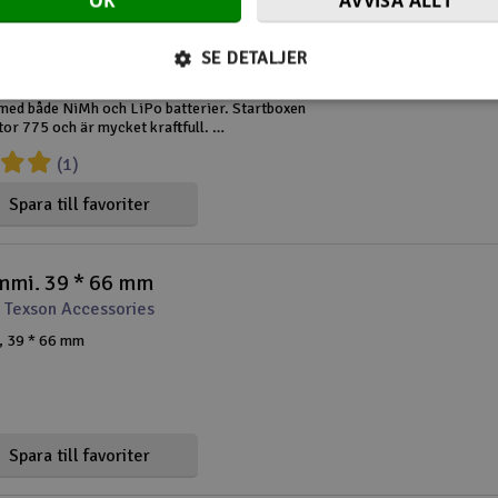
OK
AVVISA ALLT
arter Box 1/8 Buggy and Truggy
t HUDY
SE DETALJER
r 1/8 Buggy och Truggy designad för
med både NiMh och LiPo batterier. Startboxen
tor 775 och är mycket kraftfull.
(1)
ox är en professionell startbox som är
 1/8 terrängbilar och lastbila
Spara till favoriter
mmi. 39 * 66 mm
 Texson Accessories
, 39 * 66 mm
Spara till favoriter