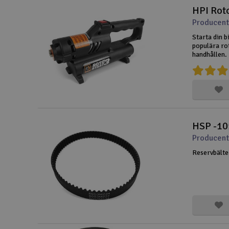
HPI Rot
Drönare
Producent
Drönare för FPV
Starta din b
populära ro
handhållen.
Flygplan
laddare (må
nitromuttra
Helikopter
Kamerautrustning
Modellbygg- och byggsatser
HSP -10
Producent
Modelljärnväg
Reservbälte
Motor & tillbehör
Outlet
Radioutrustning
Raketer