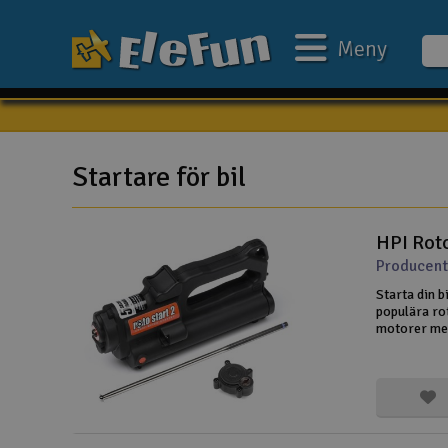
Meny
Veckans erbjudande
Outlet
Startare för bil
Mina favoriter
HPI Rot
Present kort
Producent
3D-print
Starta din b
populära ro
Batteri & laddare
motorer med
12 mm enkel
Bilar
107829 för 
Bilbana
Båtar