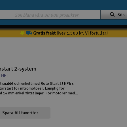
Sök
Gratis frakt
över 1.500 kr. Vi förtullar!
ostart 2-system
 HPI
il snabbt och enkelt med Roto Start 2! HPI: s
torstart för nitromotorer. Lämplig för
 14 mm enkelriktat lager. För motorer med
riktade lager kan den ersättas med HPI-
att passa det roterande sta
Spara till favoriter