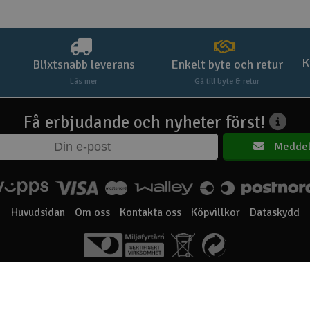
K
Blixtsnabb leverans
Enkelt byte och retur
Läs mer
Gå till byte & retur
Få erbjudande och nyheter först!
Meddel
Huvudsidan
Om oss
Kontakta oss
Köpvillkor
Dataskydd
Elefun AS © 2003 - 2026