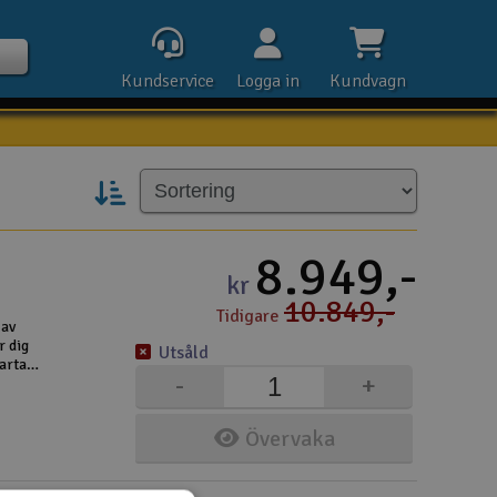
Kundservice
Logga in
Kundvagn
Kontak
8.949,-
kr
10.849,-
Tidigare
Öpp
 av
r dig
Utsåld
arta
Kla
-
+
sta klass.
E-p
Övervaka
Tel