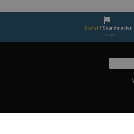
Scooter & elfordon
Smarthem, lek och hobby
Störst
i Skandinavien
Solenergi
Om oss
Verktyg, utrustning och tillbehör
Presentkort