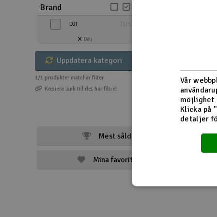
Brand
Drönare
DJI
[
1
/
1
]
Drönare för FPV
Dölj
Flygplan
Uppdatera kategori
Helikopter
1/1
produkter matchar filter
Vår webbpl
användarup
Kopiera länk till det här filtret
Kamerautrustning
möjlighet 
Klicka på 
Modellbygg- och byggsatser
detaljer f
Modelljärnväg
Mest sålda
Motor & tillbehör
Mina favoriter
Outlet
Radioutrustning
Raketer