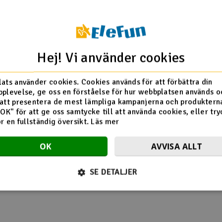
Hej! Vi använder cookies
ats använder cookies. Cookies används för att förbättra din
plevelse, ge oss en förståelse för hur webbplatsen används o
att presentera de mest lämpliga kampanjerna och produkterna
Se även
"OK" för att ge oss samtycke till att använda cookies, eller try
ör en fullständig översikt.
Läs mer
Nyheter
Veckans erbjudan
OK
AVVISA ALLT
Demovaror
Outlet
SE DETALJER