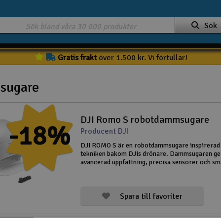
Sök
Gratis frakt
över 1.500 kr. Vi förtullar!
sugare
DJI Romo S robotdammsugare
-18%
Producent DJI
DJI ROMO S är en robotdammsugare inspirerad
tekniken bakom DJIs drönare. Dammsugaren ge
avancerad uppfattning, precisa sensorer och sm
algoritmer för att leverera djuprengöring av hög
Romo S levereras också med ett automatiskt
Spara till favoriter