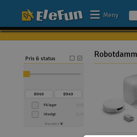
Meny
Veckans erbjudande
Outlet
Robotdamm
Pris & status
Mina favoriter
Present kort
3D-print
Batteri & laddare
På lager
[
0
/
0
]
Bilar
Utsolgt
[
1
/
1
]
Bilbana
Visa alla 3
Båtar