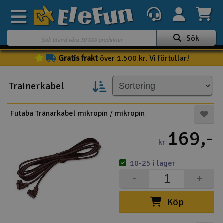
Sök
Gratis frakt
över 1.500 kr. Vi förtullar!
Veckans erbjudande
Outlet
Trainerkabel
Mina favoriter
K
Futaba Tränarkabel mikropin / mikropin
Present kort
169,-
3D-print
kr
10-25 i lager
Batteri & laddare
-
+
Bilar
Köp
Bilbana