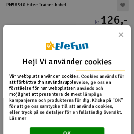
PN58310 Hitec Trainer-kabel
Båtar
126,-
kr
Drönare
×
1 i lager
Drönare för FPV
-
+
Flygplan
Köp
Hej! Vi använder cookies
Helikopter
Vår webbplats använder cookies. Cookies används för
V
att förbättra din användarupplevelse, ge oss en
Kamerautrustning
förståelse för hur webbplatsen används och
möjlighet att presentera de mest lämpliga
Se även
Modellbygg- och byggsatser
kampanjerna och produkterna för dig. Klicka på "OK"
för att ge oss samtycke till att använda cookies,
eller tryck på se detaljer för en fullständig översikt.
Modelljärnväg
Läs mer
Mest sålda
Nyheter
Motor & tillbehör
OK