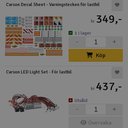
Carson Decal Sheet - Varningstecken för lastbil
Båtar
349,-
kr
Drönare
1 i lager
Drönare för FPV
-
+
Flygplan
Köp
Helikopter
Carson LED Light Set - För lastbil
V
Kamerautrustning
437,-
kr
Modellbygg- och byggsatser
Utsåld
-
+
Modelljärnväg
Övervaka
Motor & tillbehör