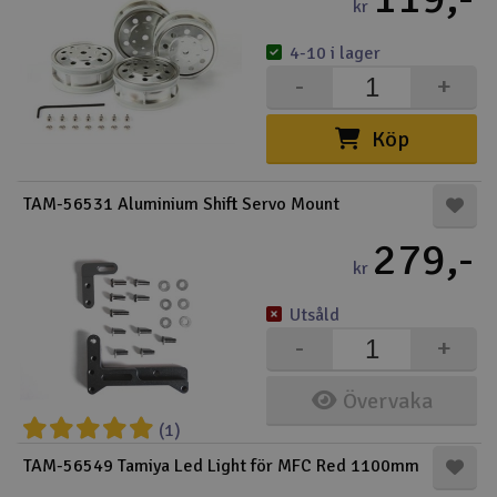
kr
4-10 i lager
-
+
Köp
TAM-56531 Aluminium Shift Servo Mount
279,-
kr
Utsåld
-
+
Övervaka
(1)
TAM-56549 Tamiya Led Light för MFC Red 1100mm