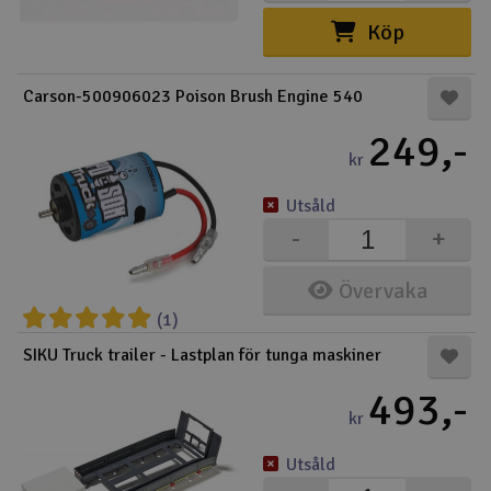
Köp
Carson-500906023 Poison Brush Engine 540
249,-
kr
Utsåld
-
+
Övervaka
(1)
SIKU Truck trailer - Lastplan för tunga maskiner
493,-
kr
Utsåld