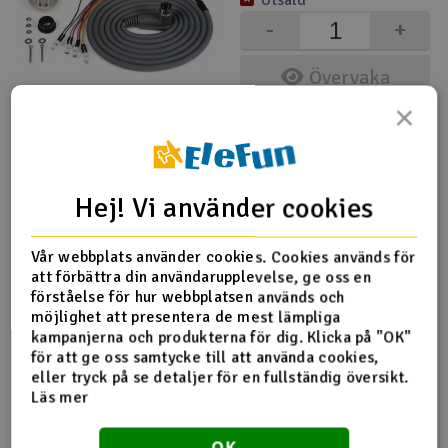
Utsåld
-
+
Övervaka
(2)
×
TAM-56505 motoriserade stödben
895,-
kr
Hej! Vi använder cookies
1 i lager
Vår webbplats använder cookies. Cookies används för
-
+
att förbättra din användarupplevelse, ge oss en
förståelse för hur webbplatsen används och
Köp
möjlighet att presentera de mest lämpliga
kampanjerna och produkterna för dig. Klicka på "OK"
(3)
för att ge oss samtycke till att använda cookies,
TAM-56506 Traktor Djurskydd
eller tryck på se detaljer för en fullständig översikt.
Läs mer
377,-
kr
OK