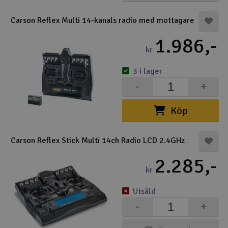
Outlet
Carson Reflex Multi 14-kanals radio med mottagare
1.986,-
Radioutrustning
kr
Raketer
3 i lager
-
+
Scooter & elfordon
Köp
Smarthem, lek och hobby
V
Carson Reflex Stick Multi 14ch Radio LCD 2.4GHz
Solenergi
Hä
2.285,-
Vi
kr
Verktyg, utrustning och tillbehör
Utsåld
Al
Presentkort
Di
-
+