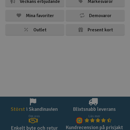
Veckans erbjudande
Märkesvaror
Mina favoriter
Demovaror
Outlet
Present kort
Störst
i Skandinavien
Blixtsnabb leverans
Om oss
Läs mer
Kundrecension på prisjakt
Enkelt byte och retur