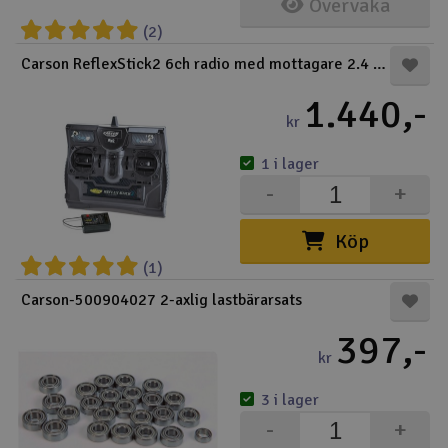
Övervaka
(2)
Carson ReflexStick2 6ch radio med mottagare 2.4 GH
1.440,-
kr
1 i lager
-
+
Köp
(1)
Carson-500904027 2-axlig lastbärarsats
397,-
kr
3 i lager
-
+