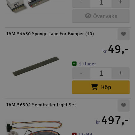
-
+
Övervaka
TAM-54430 Sponge Tape For Bumper (10)
49,-
kr
1 i lager
-
+
Köp
TAM-56502 Semitrailer Light Set
497,-
kr