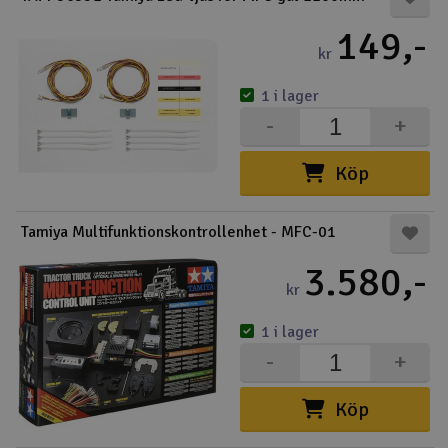
149,-
kr
1 i lager
-
+
Köp
Tamiya Multifunktionskontrollenhet - MFC-01
3.580,-
kr
1 i lager
-
+
Köp