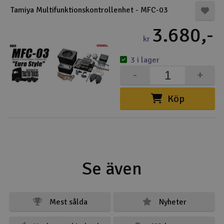
Tamiya Multifunktionskontrollenhet - MFC-03
3.680,-
kr
3 i lager
-
+
Köp
Se även
Mest sålda
Nyheter