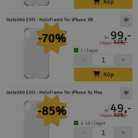
Köp
Insta360 EVO - HoloFrame för iPhone XR
99,-
-70%
kr
328,-
Tidigare
1 i lager
-
+
Köp
Insta360 EVO - HoloFrame för iPhone Xs Max
49,-
-85%
kr
328,-
Tidigare
4-10 i lager
-
+