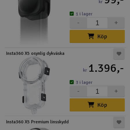
kr
1 i lager
-
+
Köp
Insta360 X5 osynlig dykväska
1.396,-
kr
3 i lager
-
+
Köp
Insta360 X5 Premium linsskydd