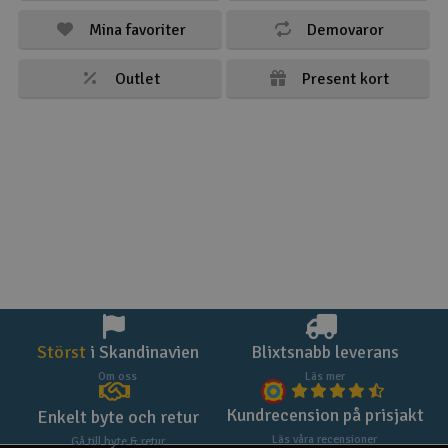
Mina favoriter
Demovaror
Outlet
Present kort
Störst
i Skandinavien
Blixtsnabb leverans
Om oss
Läs mer
Kundrecension på prisjakt
Enkelt byte och retur
Läs våra recensioner
Gå till byte & retur