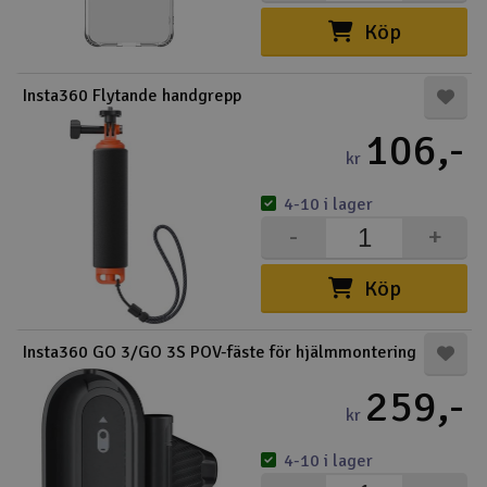
Köp
Insta360 Flytande handgrepp
106,-
kr
4-10 i lager
-
+
Köp
Insta360 GO 3/GO 3S POV-fäste för hjälmmontering
259,-
kr
4-10 i lager