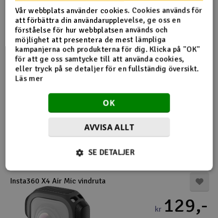
4-10 i lager
Vår webbplats använder cookies. Cookies används för
-
+
att förbättra din användarupplevelse, ge oss en
förståelse för hur webbplatsen används och
Köp
möjlighet att presentera de mest lämpliga
kampanjerna och produkterna för dig. Klicka på "OK"
för att ge oss samtycke till att använda cookies,
Insta360 Selfiepinne i utökad utgåva
eller tryck på se detaljer för en fullständig översikt.
Läs mer
945,-
kr
OK
2 i lager
AVVISA ALLT
-
+
Köp
SE DETALJER
Insta360 X4 Air Mic vindruta
129,-
kr