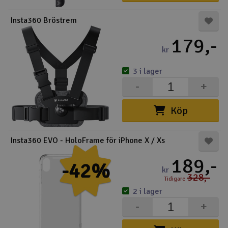
Outlet
Insta360 Bröstrem
179,-
Radioutrustning
kr
Raketer
3 i lager
-
+
Scooter & elfordon
Köp
Smarthem, lek och hobby
V
Insta360 EVO - HoloFrame för iPhone X / Xs
Solenergi
Hä
189,-
Vi
-42%
kr
Verktyg, utrustning och tillbehör
328,-
Tidigare
2 i lager
Al
Presentkort
Di
-
+