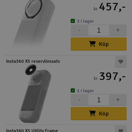
457,-
kr
3 i lager
-
+
Köp
Insta360 X5 reservlinssats
397,-
kr
1 i lager
-
+
Köp
Insta360 X5 Utility Frame