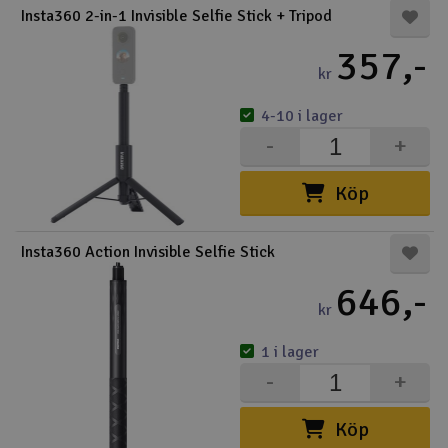
Insta360 2-in-1 Invisible Selfie Stick + Tripod
Båtar
357,-
kr
Drönare
4-10 i lager
Drönare för FPV
-
+
Flygplan
Köp
Helikopter
Insta360 Action Invisible Selfie Stick
V
Kamerautrustning
646,-
kr
Modellbygg- och byggsatser
1 i lager
-
+
Modelljärnväg
Köp
Motor & tillbehör