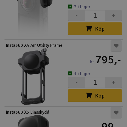
3 i lager
-
+
Köp
Insta360 X4 Air Utility Frame
795,-
kr
1 i lager
-
+
Köp
Insta360 X5 Linsskydd
99,-