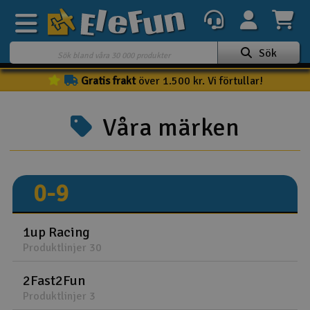
Sök
Gratis frakt
över 1.500 kr. Vi förtullar!
Veckans erbjudande
Outlet
Våra märken
Mina favoriter
K
Present kort
0-9
3D-print
Batteri & laddare
1up Racing
Produktlinjer 30
Bilar
2Fast2Fun
Produktlinjer 3
Bilbana