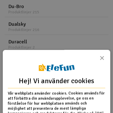
Du-Bro
Produktlinjer 215
Dualsky
Produktlinjer 216
Duracell
Produktlinjer 2
×
Dusty Motors
Produktlinjer 12
Dynamic Discs
Hej! Vi använder cookies
Produktlinjer 1
Vår webbplats använder cookies. Cookies används för
Dynamite
att förbättra din användarupplevelse, ge oss en
Produktlinjer 16
förståelse för hur webbplatsen används och
möjlighet att presentera de mest lämpliga
DynoMAX