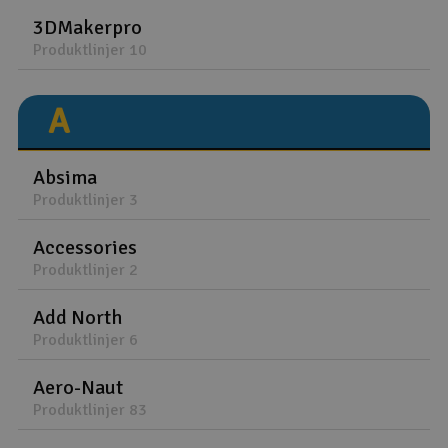
3DMakerpro
Båtar
Produktlinjer 10
Drönare
A
Drönare för FPV
Absima
Flygplan
Produktlinjer 3
Helikopter
Accessories
V
Produktlinjer 2
Kamerautrustning
Add North
Modellbygg- och byggsatser
Produktlinjer 6
Modelljärnväg
Aero-Naut
Produktlinjer 83
Motor & tillbehör