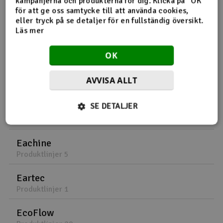
kampanjerna och produkterna för dig. Klicka på "OK"
Produktlinjer 1
för att ge oss samtycke till att använda cookies,
eller tryck på se detaljer för en fullständig översikt.
Läs mer
E
OK
E-Flite
AVVISA ALLT
Produktlinjer 320
SE DETALJER
E3D
Produktlinjer 4
Eachine
Produktlinjer 5
Eartec
Produktlinjer 1
EcoFlow