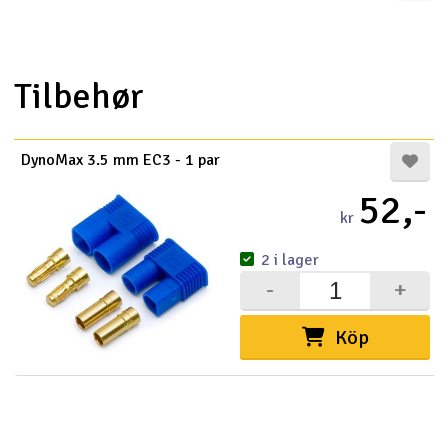
Båtar
Tilbehør
Drönare
Drönare för FPV
DynoMax 3.5 mm EC3 - 1 par
Flygplan
52,-
kr
Helikopter
2 i lager
V
Kamerautrustning
-
+
Modellbygg- och byggsatser
Köp
Modelljärnväg
Motor & tillbehör