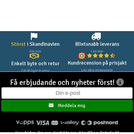
Outlet
Radioutrustning
Raketer
Störst
i Skandinavien
Blixtsnabb leverans
Om oss
Läs mer
Scooter & elfordon
Kundrecension på prisjakt
Enkelt byte och retur
Smarthem, lek och hobby
Läs våra recensioner
Gå till byte & retur
V
Få erbjudande och nyheter först!
Solenergi
Hä
Vi
Verktyg, utrustning och tillbehör
Meddela mig
Al
Presentkort
Di
Huvudsidan
Om oss
Kontakta oss
Köpvillkor
Dataskydd