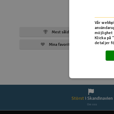
Drönare
Drönare för FPV
Vår webbpl
användarup
Flygplan
Mest sålda
möjlighet 
Klicka på 
Helikopter
detaljer f
Mina favoriter
Kamerautrustning
Modellbygg- och byggsatser
Modelljärnväg
Motor & tillbehör
Outlet
Störst
i Skandinavien
Radioutrustning
Om oss
Raketer