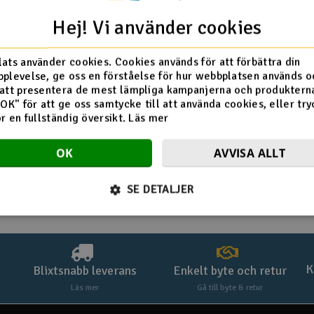
Hej! Vi använder cookies
Se även
ats använder cookies. Cookies används för att förbättra din
plevelse, ge oss en förståelse för hur webbplatsen används o
Nyheter
Veckans erbjudan
att presentera de mest lämpliga kampanjerna och produkterna
"OK" för att ge oss samtycke till att använda cookies, eller try
ör en fullständig översikt.
Läs mer
Demovaror
Outlet
OK
AVVISA ALLT
SE DETALJER
K
Blixtsnabb leverans
Enkelt byte och retur
Läs mer
Gå till byte & retur