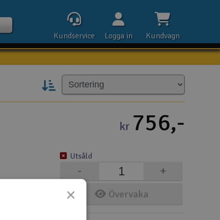
Kundservice
Logga in
Kundvagn
Kontak
756,-
kr
Öpp
Utsåld
Kla
-
+
E-p
×
Övervaka
Tel