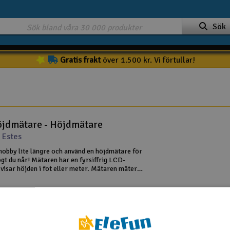
Sök
Gratis frakt
över 1.500 kr. Vi förtullar!
öjdmätare - Höjdmätare
 Estes
thobby lite längre och använd en höjdmätare för
ögt du når! Mätaren har en fyrsiffrig LCD-
visar höjden i fot eller meter. Mätaren mäter
d från 0 till 3000 meter och kan lagra upp till
gninga
Spara till favoriter