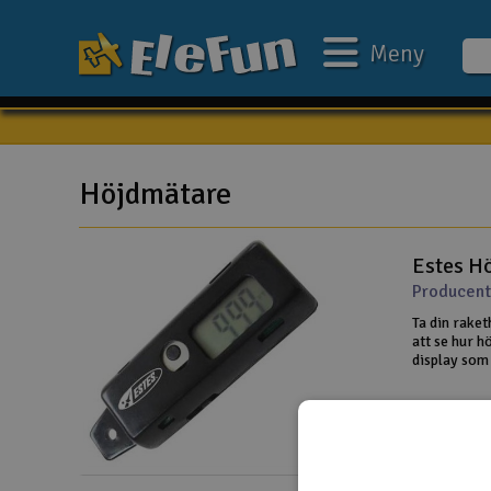
Meny
Veckans erbjudande
Outlet
Höjdmätare
Mina favoriter
Estes H
Present kort
Producent
3D-print
Ta din rake
att se hur h
Batteri & laddare
display som 
noggrant höj
Bilar
10 olika fly
Bilbana
Båtar