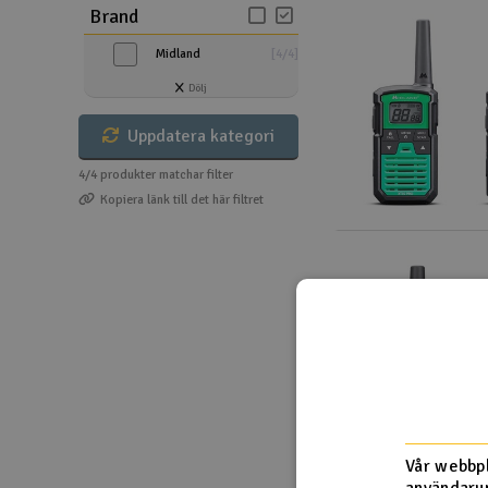
Brand
Drönare
Midland
[
4
/
4
]
Drönare för FPV
Dölj
Flygplan
Uppdatera kategori
Helikopter
4/4
produkter matchar filter
Kopiera länk till det här filtret
Kamerautrustning
Modellbygg- och byggsatser
Modelljärnväg
Motor & tillbehör
Outlet
Radioutrustning
Vår webbpl
Raketer
användarup