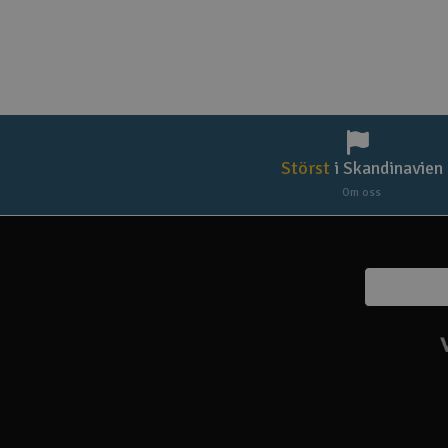
Störst
i Skandinavien
Om oss