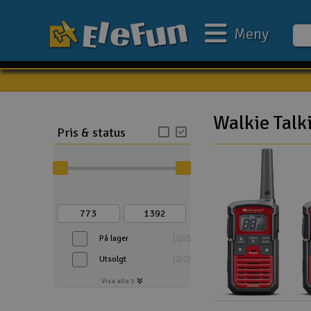
Meny
Veckans erbjudande
Outlet
Walkie Talk
Pris & status
Mina favoriter
Present kort
3D-print
Batteri & laddare
På lager
[
2
/
2
]
Bilar
Utsolgt
[
2
/
2
]
Bilbana
Visa alla 3
Båtar