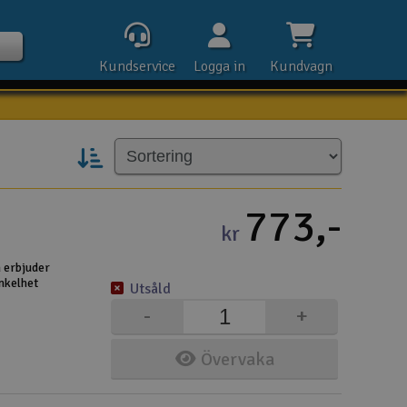
Kundservice
Logga in
Kundvagn
Kontak
773,-
kr
Öpp
m erbjuder
nkelhet
Utsåld
Kla
-
+
E-p
Övervaka
Tel