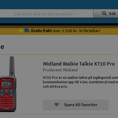
Sök
Gratis frakt
över 1.500 kr. Vi förtullar!
ie
Midland Walkie Talkie XT10 Pro
Producent Midland
XT10 Pro är en walkie talkie på ingångsnivå so
kommunikation upp till 4 km, kombinerat med e
och ett bra pris.
Spara till favoriter