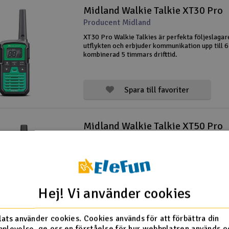
Midland Walkie Talkie XT30 Pro
Producent Midland
XT30 Pro Walkie Talkies är perfekta följeslagar
utflykten och erbjuder kommunikation upp till 6
kombinerad 5 timmars drifttid.
Spara till favoriter
Midland Walkie Talkie XT50 Pro
Producent Midland
Midland Walkie Talkies XT50 Pro erbjuder kom
via Dual Band LPD/PMR446 med totalt 85 kanale
8 km, kombinerat med 12 timmars drifttid. De ä
IPX2 vattentäta.
Hej! Vi använder cookies
Spara till favoriter
ats använder cookies. Cookies används för att förbättra din
plevelse, ge oss en förståelse för hur webbplatsen används o