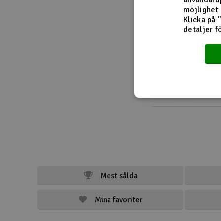
möjlighet 
Scooter & elfordon
Klicka på 
detaljer f
Smarthem, lek och hobby
Solenergi
Verktyg, utrustning och tillbehör
Presentkort
Mest sålda
Mina favoriter