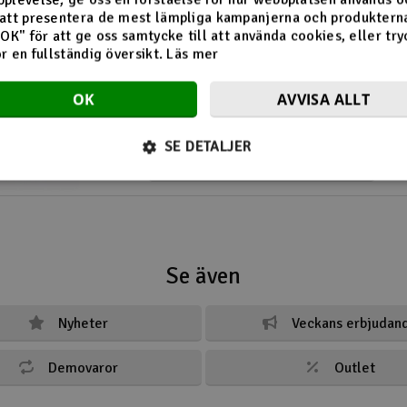
att presentera de mest lämpliga kampanjerna och produkterna
Midland Walkie Talkie XT70 Pro
"OK" för att ge oss samtycke till att använda cookies, eller try
Producent Midland
ör en fullständig översikt.
Läs mer
Midland Walkie Talkies XT70 Pro erbjuder kom
via Dual Band LPD/PMR446 med totalt 101 kan
OK
AVVISA ALLT
till 12 km, kombinerat med 12 timmars drifttid.
IPX4 vattentäta.
SE DETALJER
Spara till favoriter
Se även
Nyheter
Veckans erbjudan
Demovaror
Outlet