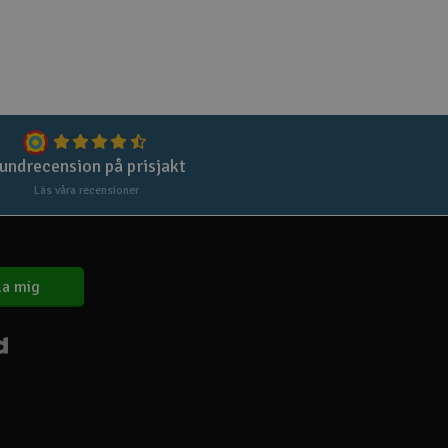
Spa
Skr
Töm
undrecension på prisjakt
Läs våra recensioner
a mig