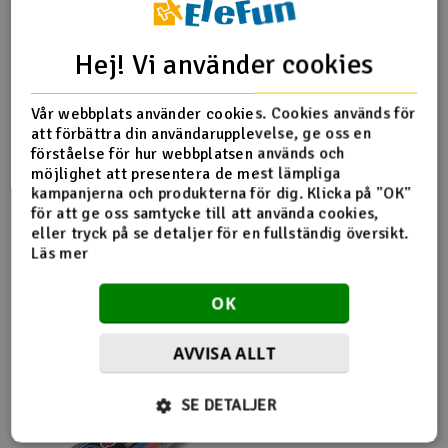
-
+
Hej! Vi använder cookies
Köp
(3)
Vår webbplats använder cookies. Cookies används för
8.4V 3300mAh - Traxxas iD NiMh - TRX-2940X
att förbättra din användarupplevelse, ge oss en
förståelse för hur webbplatsen används och
579,-
möjlighet att presentera de mest lämpliga
kr
kampanjerna och produkterna för dig. Klicka på "OK"
för att ge oss samtycke till att använda cookies,
4-10 i lager
eller tryck på se detaljer för en fullständig översikt.
Läs mer
-
+
OK
Köp
(1)
AVVISA ALLT
8.4V 4000mAh - Vapex batteri platt - NiMh - deans
496,-
SE DETALJER
kr