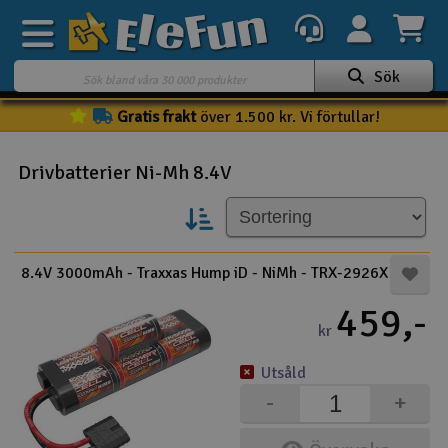
Sök
Gratis frakt
över 1.500 kr. Vi förtullar!
Veckans erbjudande
Outlet
Drivbatterier Ni-Mh 8.4V
Mina favoriter
K
Present kort
8.4V 3000mAh - Traxxas Hump iD - NiMh - TRX-2926X
3D-print
459,-
kr
Batteri & laddare
Utsåld
Bilar
-
+
Bilbana