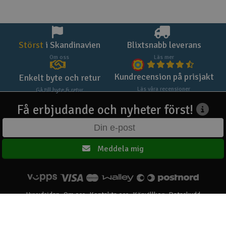
Störst
i Skandinavien
Blixtsnabb leverans
Om oss
Läs mer
Kundrecension på prisjakt
Enkelt byte och retur
Läs våra recensioner
Gå till byte & retur
Få erbjudande och nyheter först!
Meddela mig
Huvudsidan
Om oss
Kontakta oss
Köpvillkor
Dataskydd