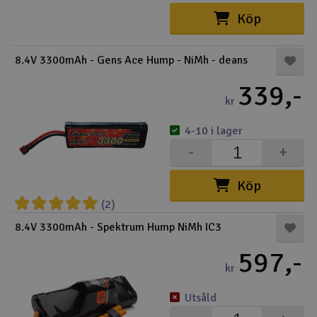
Köp
Outlet
8.4V 3300mAh - Gens Ace Hump - NiMh - deans
Radioutrustning
339,-
Raketer
kr
4-10 i lager
Scooter & elfordon
-
+
Smarthem, lek och hobby
V
Köp
Solenergi
(2)
Hä
Vi
8.4V 3300mAh - Spektrum Hump NiMh IC3
Verktyg, utrustning och tillbehör
597,-
kr
Al
Presentkort
Di
Utsåld