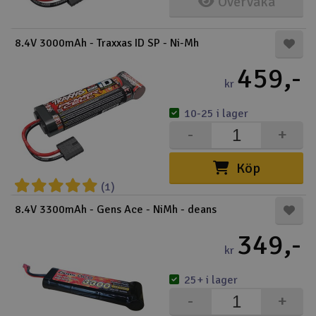
Övervaka
Båtar
8.4V 3000mAh - Traxxas ID SP - Ni-Mh
Drönare
459,-
kr
Drönare för FPV
10-25 i lager
Flygplan
-
+
Helikopter
Köp
(1)
V
Kamerautrustning
8.4V 3300mAh - Gens Ace - NiMh - deans
349,-
Modellbygg- och byggsatser
kr
Modelljärnväg
25+ i lager
-
+
Motor & tillbehör