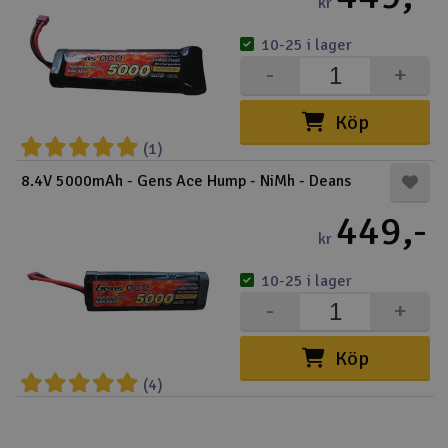
kr
10-25 i lager
-
+
Köp
(1)
8.4V 5000mAh - Gens Ace Hump - NiMh - Deans
449,-
kr
10-25 i lager
-
+
Köp
(4)