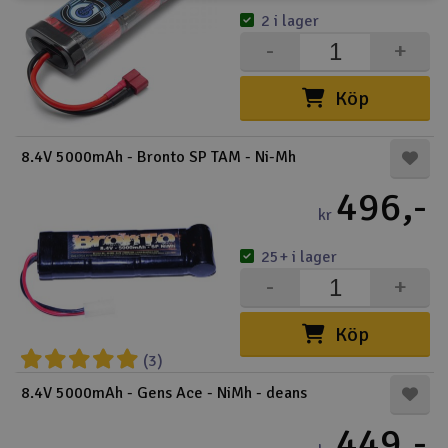
2 i lager
-
+
Köp
8.4V 5000mAh - Bronto SP TAM - Ni-Mh
496,-
kr
25+ i lager
-
+
Köp
(3)
8.4V 5000mAh - Gens Ace - NiMh - deans
449,-