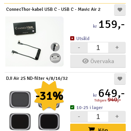
ConnecThor-kabel USB C - USB C - Mavic Air 2
Båtar
159,-
Drönare
kr
Utsåld
Drönare för FPV
-
+
Flygplan
Övervaka
Helikopter
DJI Air 2S ND-filter 4/8/16/32
V
Kamerautrustning
649,-
-31%
kr
Modellbygg- och byggsatser
940,-
Tidigare
10-25 i lager
Modelljärnväg
-
+
Motor & tillbehör
Köp