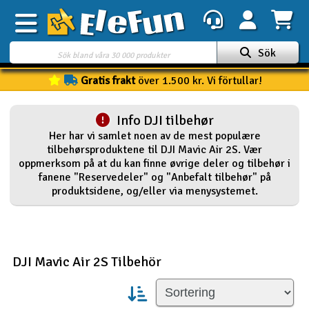
Sök
Gratis frakt
över 1.500 kr. Vi förtullar!
Veckans erbjudande
Outlet
Info DJI tilbehør
Her har vi samlet noen av de mest populære
Mina favoriter
tilbehørsproduktene til DJI Mavic Air 2S. Vær
K
oppmerksom på at du kan finne øvrige deler og tilbehør i
Present kort
fanene "Reservedeler" og "Anbefalt tilbehør" på
produktsidene, og/eller via menysystemet.
3D-print
Batteri & laddare
DJI Mavic Air 2S Tilbehör
Bilar
Bilbana