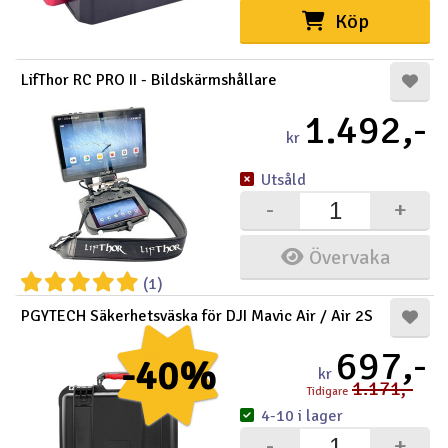
Köp
LifThor RC PRO II - Bildskärmshållare
1.492,-
kr
Utsåld
-
+
Övervaka
(1)
PGYTECH Säkerhetsväska för DJI Mavic Air / Air 2S
697,-
-40%
kr
1.171,-
Tidigare
4-10 i lager
-
+