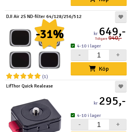
Outlet
DJI Air 2S ND-filter 64/128/256/512
Radioutrustning
649,-
-31%
kr
940,-
Tidigare
Raketer
4-10 i lager
-
+
Scooter & elfordon
Köp
Smarthem, lek och hobby
V
(1)
Solenergi
Hä
LifThor Quick Realease
Vi
295,-
Verktyg, utrustning och tillbehör
kr
Al
Presentkort
4-10 i lager
Di
-
+