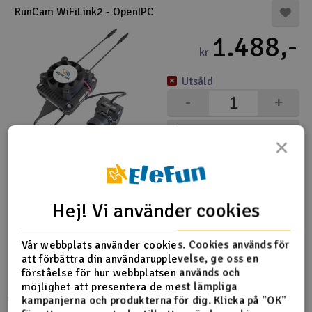
RunCam WiFiLink2 - OpenIPC
1.488,-
kr
Utsåld
-
+
Övervaka
×
RunCam WiFiLink2-G med nätverkskort - OpenIPC
1.787,-
Hej! Vi använder cookies
kr
Vår webbplats använder cookies. Cookies används för
10-25 i lager
att förbättra din användarupplevelse, ge oss en
-
+
förståelse för hur webbplatsen används och
möjlighet att presentera de mest lämpliga
Köp
kampanjerna och produkterna för dig. Klicka på "OK"