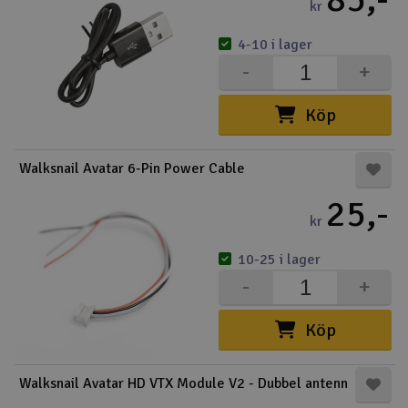
kr
4-10 i lager
-
+
Köp
Walksnail Avatar 6-Pin Power Cable
25,-
kr
10-25 i lager
-
+
Köp
Walksnail Avatar HD VTX Module V2 - Dubbel antenn