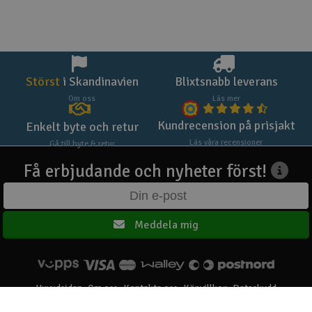
Störst
i Skandinavien
Blixtsnabb leverans
Om oss
Läs mer
Kundrecension på prisjakt
Enkelt byte och retur
Läs våra recensioner
Gå till byte & retur
Få erbjudande och nyheter först!
Meddela mig
Huvudsidan
Om oss
Kontakta oss
Köpvillkor
Dataskydd