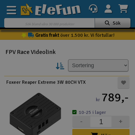
Sök
Gratis frakt
över 1.500 kr. Vi förtullar!
Veckans erbjudande
Outlet
FPV Race Videolink
Mina favoriter
K
Present kort
Foxeer Reaper Extreme 3W 80CH VTX
3D-print
789,-
kr
Batteri & laddare
10-25 i lager
Bilar
-
+
Bilbana