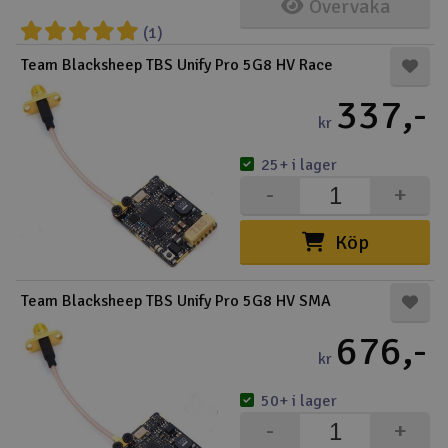
Övervaka
(1)
Team Blacksheep TBS Unify Pro 5G8 HV Race
337,-
kr
25+ i lager
-
+
Köp
Team Blacksheep TBS Unify Pro 5G8 HV SMA
676,-
kr
50+ i lager
-
+