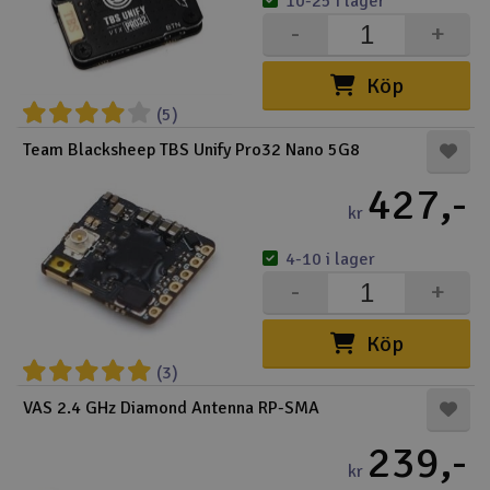
10-25 i lager
-
+
Köp
(5)
Team Blacksheep TBS Unify Pro32 Nano 5G8
427,-
kr
4-10 i lager
-
+
Köp
(3)
VAS 2.4 GHz Diamond Antenna RP-SMA
239,-
kr