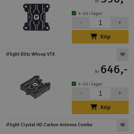
kr
4-10 i lager
-
+
Köp
iFlight Blitz Whoop VTX
646,-
kr
4-10 i lager
-
+
Köp
iFlight Crystal HD Carbon Antenna Combo