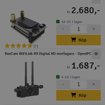
2.680,-
kr
10-25 i lager
-
+
Köp
(7)
RunCam WiFiLink-RX Digital HD-mottagare - OpenIPC
1.687,-
kr
4-10 i lager
-
+
Köp