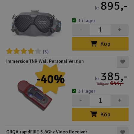
895,-
kr
1 i lager
-
+
Köp
(3)
Immersion TNR Wall Personal Version
385,-
-40%
kr
644,-
Tidigare
3 i lager
-
+
Köp
ORQA rapidFIRE 5.8Ghz Video Receiver