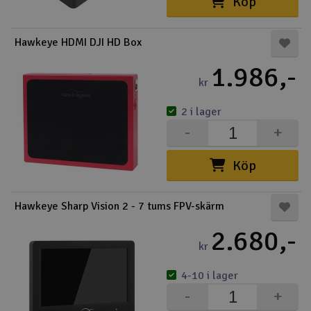
Köp
Båtar
Hawkeye HDMI DJI HD Box
Drönare
1.986,-
kr
Drönare för FPV
2 i lager
Flygplan
-
+
Helikopter
Köp
V
Kamerautrustning
Hawkeye Sharp Vision 2 - 7 tums FPV-skärm
2.680,-
Modellbygg- och byggsatser
kr
Modelljärnväg
4-10 i lager
-
+
Motor & tillbehör