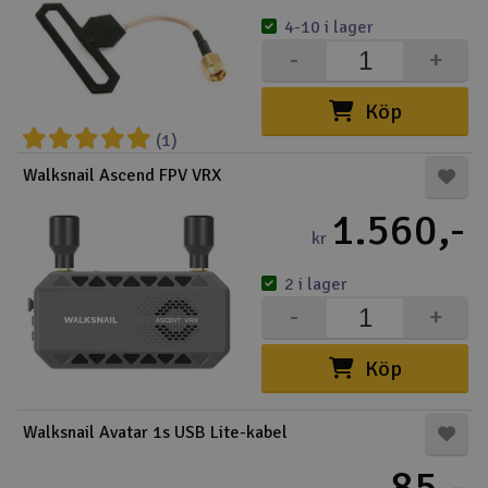
4-10 i lager
-
+
Köp
(1)
Walksnail Ascend FPV VRX
1.560,-
kr
2 i lager
-
+
Köp
Walksnail Avatar 1s USB Lite-kabel
85,-