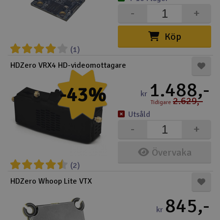
-
+
Köp
(1)
HDZero VRX4 HD-videomottagare
1.488,-
-43%
kr
2.629,-
Tidigare
Utsåld
-
+
Övervaka
(2)
HDZero Whoop Lite VTX
845,-
kr