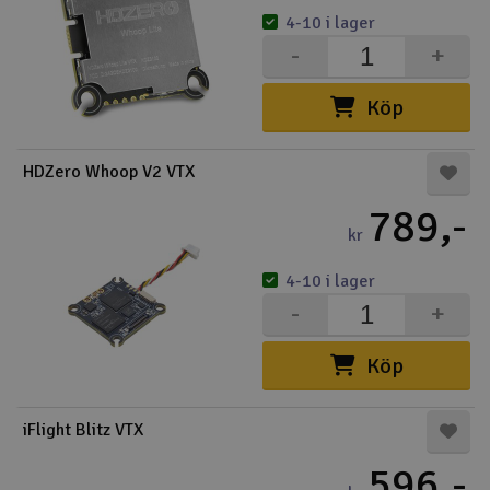
4-10 i lager
-
+
Köp
HDZero Whoop V2 VTX
789,-
kr
4-10 i lager
-
+
Köp
iFlight Blitz VTX
596,-