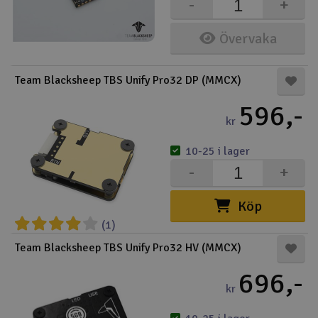
-
+
Övervaka
Team Blacksheep TBS Unify Pro32 DP (MMCX)
596,-
kr
10-25 i lager
-
+
Köp
(1)
Team Blacksheep TBS Unify Pro32 HV (MMCX)
696,-
kr