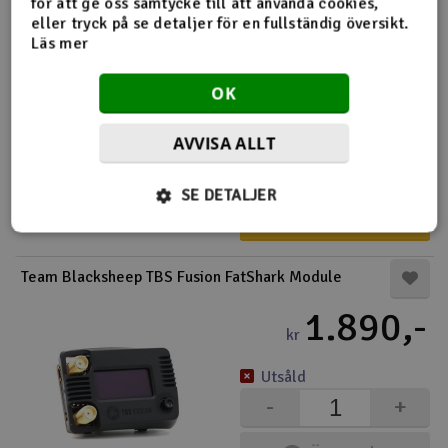
för att ge oss samtycke till att använda cookies,
eller tryck på se detaljer för en fullständig översikt.
Speedy Bee 5.8 GHz Goggles Receiver Module Combo
Läs mer
1.886,-
OK
kr
2 i lager
AVVISA ALLT
-
+
SE DETALJER
Köp
Team Blacksheep TBS Fusion FatShark Module
1.890,-
kr
Utsåld
-
+