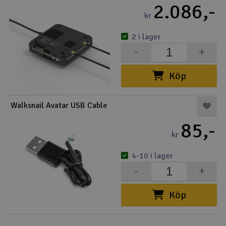
2.086,-
kr
2 i lager
-
+
Köp
Walksnail Avatar USB Cable
85,-
kr
4-10 i lager
-
+
Köp