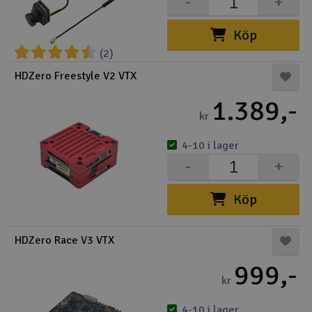
-
+
Köp
(2)
HDZero Freestyle V2 VTX
1.389,-
kr
4-10 i lager
-
+
Köp
HDZero Race V3 VTX
999,-
kr
4-10 i lager