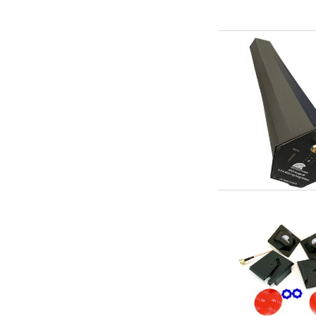
Scooter & elfordon
Smarthem, lek och hobby
Solenergi
Verktyg, utrustning och tillbehör
Presentkort