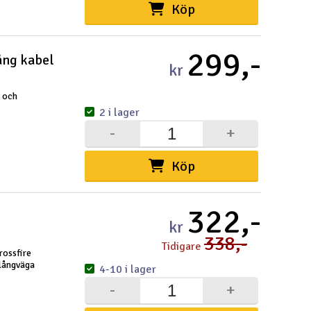
Köp
299,-
ång kabel
kr
 och
2 i lager
-
+
Köp
322,-
kr
338,-
Tidigare
ossfire
långväga
4-10 i lager
-
+