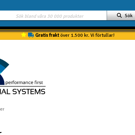
Sök
Gratis frakt
över 1.500 kr. Vi förtullar!
ner
r