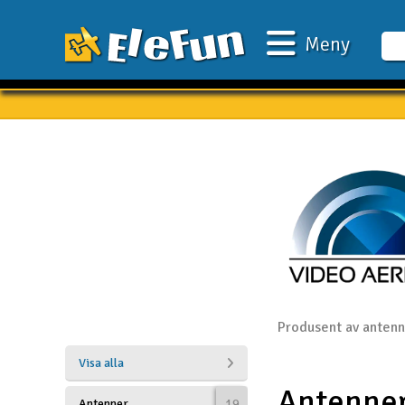
Meny
Veckans erbjudande
Outlet
Mina favoriter
Present kort
3D-print
Batteri & laddare
Bilar
Produsent av anten
Bilbana
Visa alla
Antenne
Båtar
Antenner
19