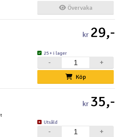
Övervaka
29,-
kr
25+ i lager
-
+
Köp
35,-
kr
t
Utsåld
-
+