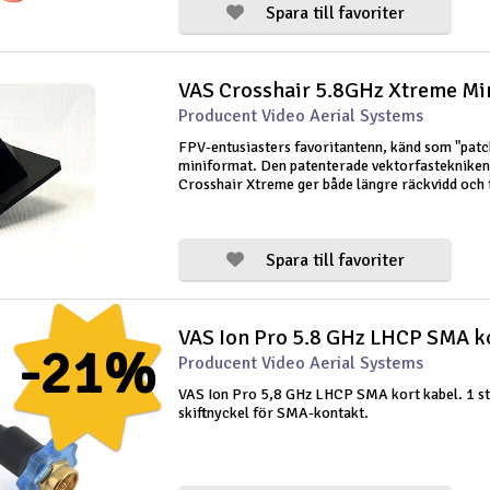
Spara till favoriter
VAS Crosshair 5.8GHz Xtreme M
Producent Video Aerial Systems
FPV-entusiasters favoritantenn, känd som "patch 
miniformat. Den patenterade vektorfastekniken
Crosshair Xtreme ger både längre räckvidd och 
signal. Antennen är konstruerad för långdistans
och god hinderpenetration, m
Spara till favoriter
VAS Ion Pro 5.8 GHz LHCP SMA k
-21%
Producent Video Aerial Systems
VAS Ion Pro 5,8 GHz LHCP SMA kort kabel. 1 st
skiftnyckel för SMA-kontakt.