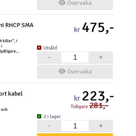
Övervaka
Spa
475,-
Skr
ini RHCP SMA
kr
Töm
killer", i
 i
Utsåld
tydligare
-
+
flygningar
Övervaka
223,-
ort kabel
kr
281,-
Tidigare
 och
2 i lager
-
+