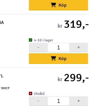
Köp
319,-
MA
kr
4-10 i lager
-
+
Köp
299,-
FL
kr
CP RHCP
Utsåld
-
+