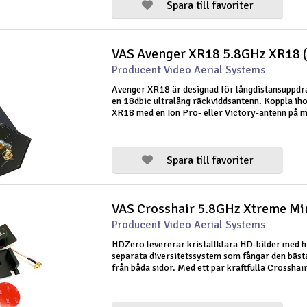
Spara till favoriter
Producent Video Aerial Systems
Avenger XR18 är designad för långdistansuppdr
en 18dbic ultralång räckviddsantenn. Koppla ih
XR18 med en Ion Pro- eller Victory-antenn på 
för att slå din signal genom solida föremål som 
byggnader eller gå över ex
Spara till favoriter
Producent Video Aerial Systems
HDZero levererar kristallklara HD-bilder med hj
separata diversitetssystem som fångar den bäst
från båda sidor. Med ett par kraftfulla Crossha
Mini-antenner kan du maximera prestandan och
spatial mångfald ? för län