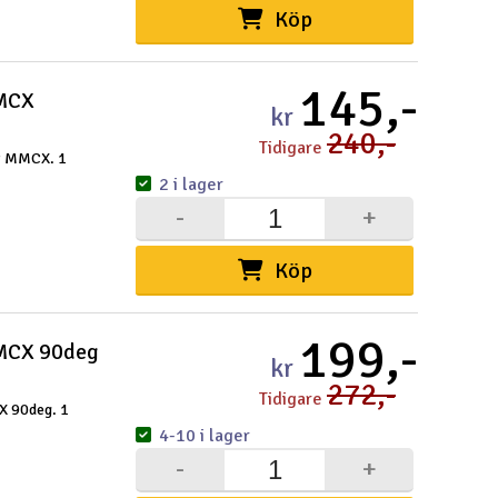
Köp
145,-
MMCX
kr
240,-
Tidigare
CP MMCX. 1
2 i lager
-
+
Köp
199,-
MMCX 90deg
kr
272,-
Tidigare
X 90deg. 1
4-10 i lager
-
+