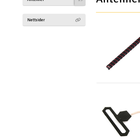
Drönare
Nettsider
Drönare för FPV
Flygplan
Helikopter
Kamerautrustning
Modellbygg- och byggsatser
Modelljärnväg
Motor & tillbehör
Outlet
Radioutrustning
Raketer