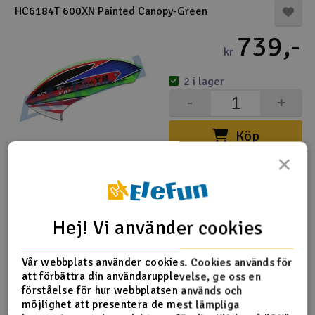
HC6184T 600XN Painted Canopy-Green
Båtar
739,-
kr
Drönare
2 i lager
Drönare för FPV
-
+
Flygplan
Köp
×
Helikopter
HC6513T 650X Painted Canopy
V
Kamerautrustning
993,-
kr
Hej! Vi använder cookies
Modellbygg- och byggsatser
Utsåld
Vår webbplats använder cookies. Cookies används för
-
+
Modelljärnväg
att förbättra din användarupplevelse, ge oss en
förståelse för hur webbplatsen används och
Övervaka
möjlighet att presentera de mest lämpliga
Motor & tillbehör