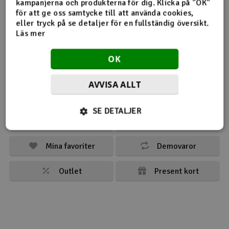
kampanjerna och produkterna för dig. Klicka på "OK"
för att ge oss samtycke till att använda cookies,
Outlet
eller tryck på se detaljer för en fullständig översikt.
Läs mer
Radioutrustning
Se även
OK
Raketer
AVVISA ALLT
Scooter & elfordon
Mest sålda
Nyheter
SE DETALJER
Smarthem, lek och hobby
Veckans erbjudande
Märkesvaror
V
Solenergi
Mina favoriter
Demovaror
Hä
Vi
Outlet
Present kort
Verktyg, utrustning och tillbehör
Al
Presentkort
Di