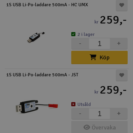
1S USB Li-Po-laddare 500mA - HC UMX
Båtar
259,-
kr
Drönare
2 i lager
Drönare för FPV
-
+
Flygplan
Köp
Helikopter
1S USB Li-Po-laddare 500mA - JST
V
Kamerautrustning
259,-
kr
Modellbygg- och byggsatser
Utsåld
-
+
Modelljärnväg
Övervaka
Motor & tillbehör