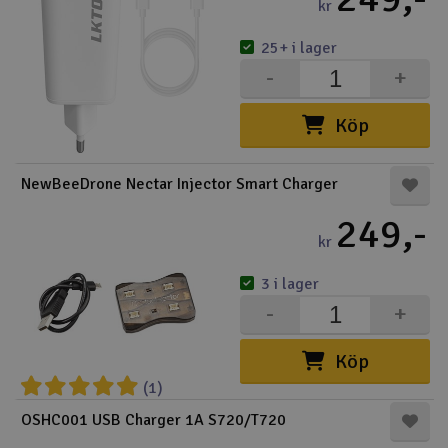
kr
25+ i lager
-
+
Köp
NewBeeDrone Nectar Injector Smart Charger
249,-
kr
3 i lager
-
+
Köp
(1)
OSHC001 USB Charger 1A S720/T720