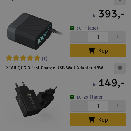
393,-
kr
50+ i lager
-
+
Köp
(1)
XTAR QC3.0 Fast Charge USB Wall Adapter 18W
149,-
kr
10-25 i lager
-
+
Köp