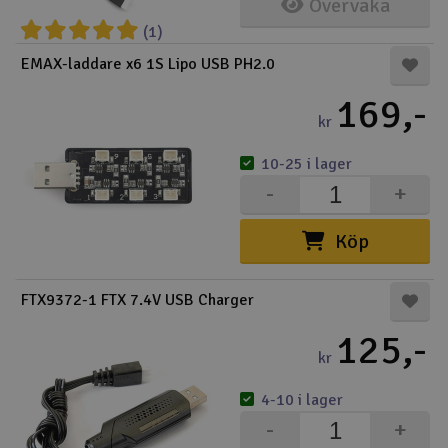
Övervaka
(1)
EMAX-laddare x6 1S Lipo USB PH2.0
169,-
kr
10-25 i lager
-
+
Köp
FTX9372-1 FTX 7.4V USB Charger
125,-
kr
4-10 i lager
-
+