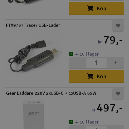
Köp
FTX9737 Tracer USB-Lader
79,-
kr
4-10 i lager
-
+
Köp
Gear Laddare 220V 2xUSB-C + 1xUSB-A 65W
497,-
kr
4-10 i lager