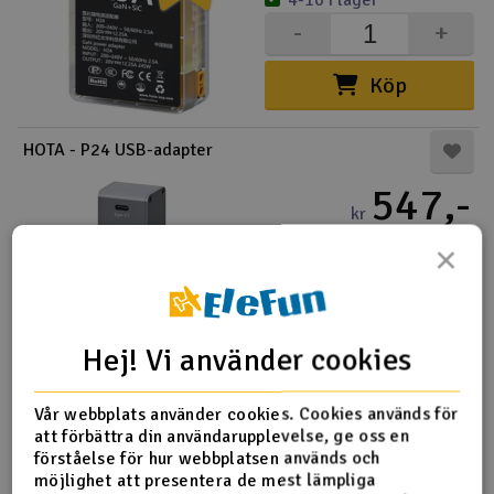
4-10 i lager
-
+
Köp
HOTA - P24 USB-adapter
547,-
kr
×
4-10 i lager
-
+
Köp
Hej! Vi använder cookies
HPI-160839 7.4V USB LiPo balansladdare
Vår webbplats använder cookies. Cookies används för
att förbättra din användarupplevelse, ge oss en
125,-
förståelse för hur webbplatsen används och
kr
möjlighet att presentera de mest lämpliga