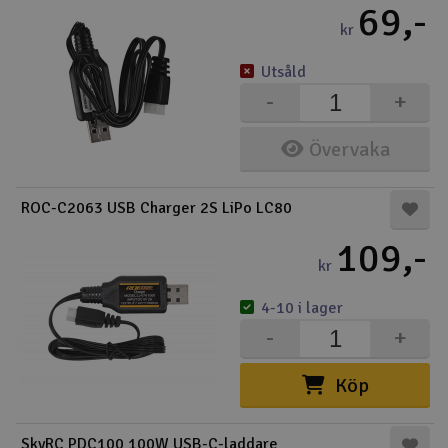
69,-
kr
Utsåld
-
+
Övervaka
ROC-C2063 USB Charger 2S LiPo LC80
109,-
kr
4-10 i lager
-
+
Köp
SkyRC PDC100 100W USB-C-laddare