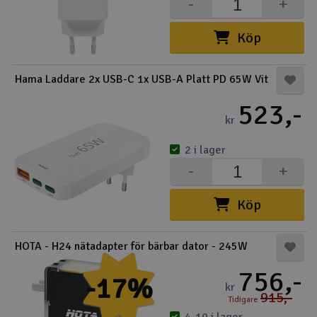
-
+
Köp
Hama Laddare 2x USB-C 1x USB-A Platt PD 65W Vit
523,-
kr
2 i lager
-
+
Köp
HOTA - H24 nätadapter för bärbar dator - 245W
756,-
-17%
kr
915,-
Tidigare