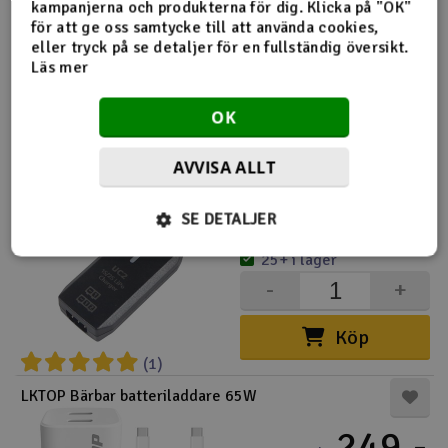
kampanjerna och produkterna för dig. Klicka på "OK"
Utsåld
för att ge oss samtycke till att använda cookies,
eller tryck på se detaljer för en fullständig översikt.
-
+
Läs mer
Övervaka
OK
ISDT UC2 - 1-2S LiPo balansladdare
AVVISA ALLT
99,-
kr
SE DETALJER
25+ i lager
-
+
Köp
(1)
LKTOP Bärbar batteriladdare 65W
249,-