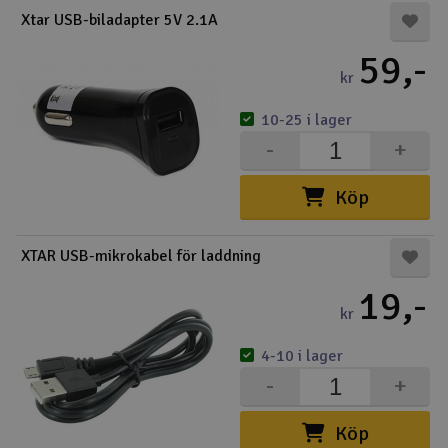
Xtar USB-biladapter 5V 2.1A
59,-
kr
10-25 i lager
-
+
Köp
XTAR USB-mikrokabel för laddning
19,-
kr
4-10 i lager
-
+
Köp