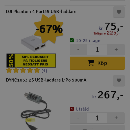
Outlet
DJI Phantom 4 Part55 USB-laddare
75,-
-67%
Radioutrustning
kr
225,-
Tidigare
Raketer
10-25 i lager
-
+
Scooter & elfordon
Köp
Smarthem, lek och hobby
(1)
V
DYNC1063 2S USB-laddare LiPo 500mA
Solenergi
Hä
267,-
Vi
kr
Verktyg, utrustning och tillbehör
Utsåld
Al
Presentkort
Di
-
+