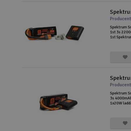
Spektru
Producent
Spektrum Sm
1st 3s 2200
1st Spektr
laddningska
Spektru
Producent
Spektrum Sm
3s 4000mAh
1x20W ladd