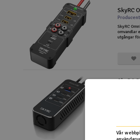
SkyRC O
Producent
SkyRC Omni
omvandlar en
utgångar fö
upp till 55
USB-C och U
Producent
Laddningsa
T1000-ladda
150W ren lad
enheter med
Detta inklu
Vår webbpl
användarup