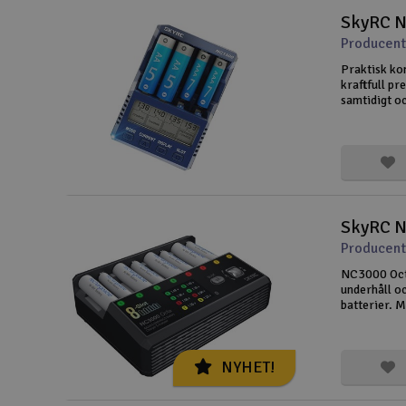
SkyRC N
Scooter & elfordon
Producent
Smarthem, lek och hobby
Praktisk ko
kraftfull pr
Solenergi
samtidigt oc
1500mA med
Verktyg, utrustning och tillbehör
strömkälla, 
Presentkort
SkyRC N
Producent
NC3000 Octa
underhåll o
batterier. 
styras indiv
över varje b
NYHET!