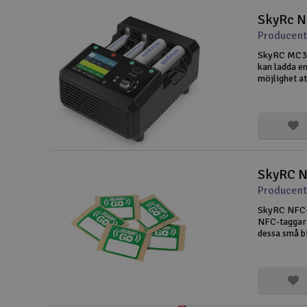
SkyRc N
Producent
SkyRC MC30
kan ladda en
möjlighet at
smartphone.
och de fles
SkyRC N
Producent
SkyRC NFC-
NFC-taggar 
dessa små bi
på ett ställ
nästa laddn