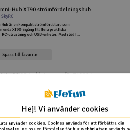
mni-Hub XT90 strömfördelningshub
 SkyRC
 Hub är en kompakt strömfördelare som
 enda XT90-ingång till flera praktiska
r RC-utrustning och USB-enheter. Med stöd för
A ingång, XT90, XT60, 4 mm banankontakter,
SB-A, passar den bra med kra
Spara till favoriter
SkyRC PCH-150 PD Laddningsnav för T1000 150W
 SkyRC
daptern PCH-150 PD utökar kapaciteten hos
ren med ytterligare en praktisk funktion. Med
dningseffekt kan den försörja ett stort antal
 ström samtidigt via de 4 anslutningarna.
Hej! Vi använder cookies
derar även smartph
Spara till favoriter
ats använder cookies. Cookies används för att förbättra din
plevelse, ge oss en förståelse för hur webbplatsen används o