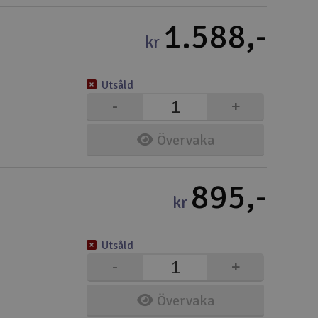
1.588,-
kr
Utsåld
-
+
Övervaka
895,-
kr
Utsåld
-
+
Övervaka