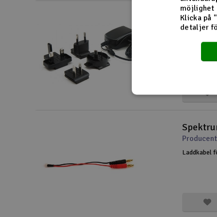
möjlighet 
Spektru
Klicka på 
detaljer f
Producent
Laddare fö
Spektru
Producent
Laddkabel f