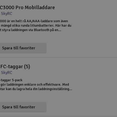
C3000 Pro Mobilladdare
 SkyRC
00 är en helt rå AA/AAA-laddare som även
 mängd olika runda litiumbatterier. Här har du
t styra laddningen via Bluetooth på en
 Laddaren fungerar även bra utan smartphone,
ta parametrar kan nås
Spara till favoriter
FC-taggar (5)
 SkyRC
taggar 5-pack
gör laddningen enklare och effektivare. Med
tar kan du lagra hela din laddningsinställning
e. Fäst NFC-chipsen på batteriet, och innan
ing behöver du bara skanna det ovanpå l
Spara till favoriter