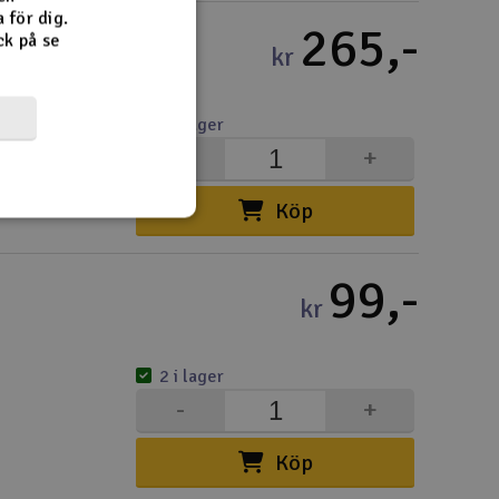
 för dig.
265,-
ck på se
kr
3 i lager
-
+
Köp
99,-
kr
2 i lager
-
+
Köp