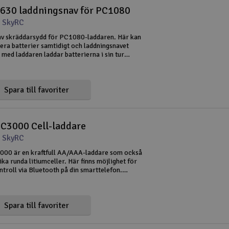
630 laddningsnav för PC1080
 SkyRC
v skräddarsydd för PC1080-laddaren. Här kan
lera batterier samtidigt och laddningsnavet
med laddaren laddar batterierna i sin tur
 vilket batteri som behöver mest energi.
Spara till favoriter
C3000 Cell-laddare
 SkyRC
00 är en kraftfull AA/AAA-laddare som också
ika runda litiumceller. Här finns möjlighet för
troll via Bluetooth på din smarttelefon.
ngerar även bra utan en smarttelefon och de
 parametrar kan
Spara till favoriter