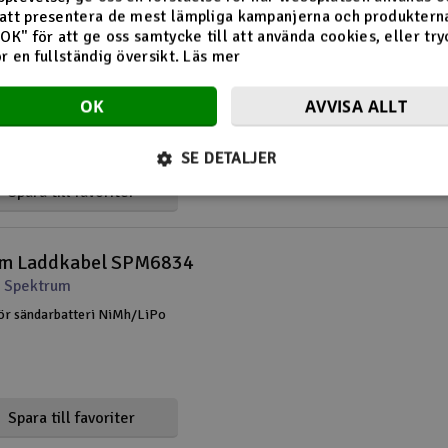
att presentera de mest lämpliga kampanjerna och produkterna
m Laddare SPM9551
"OK" för att ge oss samtycke till att använda cookies, eller try
ör en fullständig översikt.
Läs mer
 Spektrum
r sändarbatteri SPMA9602
OK
AVVISA ALLT
(3)
SE DETALJER
Spara till favoriter
m Laddkabel SPM6834
 Spektrum
ör sändarbatteri NiMh/LiPo
Spara till favoriter