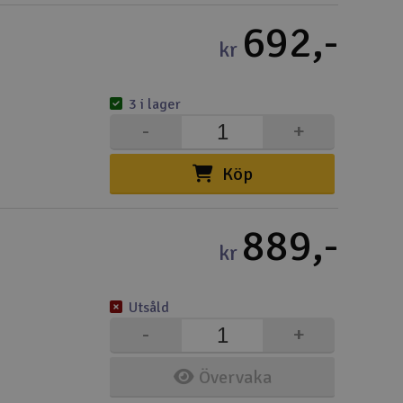
692,-
kr
3 i lager
-
+
Köp
889,-
kr
Utsåld
-
+
Övervaka