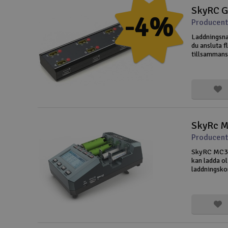
SkyRC G
-4%
Drönare
Producent
Drönare för FPV
Laddningsna
du ansluta f
tillsammans 
Flygplan
beroende på
Helikopter
Kamerautrustning
Modellbygg- och byggsatser
SkyRc M
Producent
Modelljärnväg
SkyRC MC30
Motor & tillbehör
kan ladda ol
laddningskon
Laddaren fu
Outlet
allra flesta
Radioutrustning
Raketer