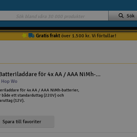
Sök
Gratis frakt
över 1.500 kr. Vi förtullar!
HopWo Batteriladdare för 4x AA / AAA NiMh-batterie
t Hop Wo
riladdare för 4x AA / AAA NiMh-batterier,
r både ett standarduttag (220V) och
aruttag (12V).
Spara till favoriter