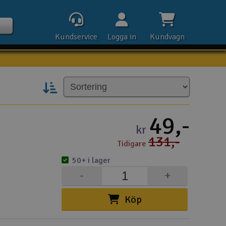
Kundservice
Logga in
Kundvagn
Kontak
49,-
kr
131,-
Tidigare
Öpp
50+ i lager
Kla
-
+
E-p
Köp
Tel