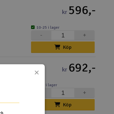
596,-
kr
10-25 i lager
-
+
Köp
692,-
kr
×
4-10 i lager
-
+
Köp
ch