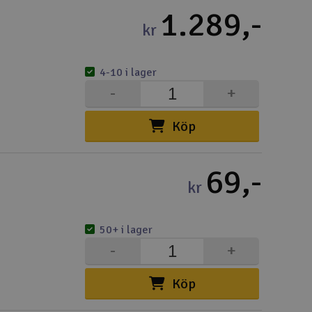
1.289,-
Spa
kr
Skr
4-10 i lager
Töm
-
+
Köp
69,-
kr
50+ i lager
-
+
Köp