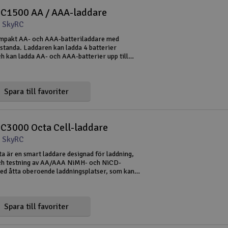
C1500 AA / AAA-laddare
 SkyRC
mpakt AA- och AAA-batteriladdare med
estanda. Laddaren kan ladda 4 batterier
h kan ladda AA- och AAA-batterier upp till
 max. 3000mAh-batterier. Kräver 5V / 2.1A
till exempel en mobil laddare,
Spara till favoriter
C3000 Octa Cell-laddare
 SkyRC
 är en smart laddare designad för laddning,
ch testning av AA/AAA NiMH- och NiCD-
Med åtta oberoende laddningsplatser, som kan
iduellt, får du hög flexibilitet och god kontroll
atteri. Laddaren
Spara till favoriter