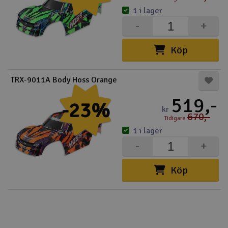
1 i lager
-
+
Köp
TRX-9011A Body Hoss Orange
519,-
-23%
kr
670,-
Tidigare
1 i lager
-
+
Köp