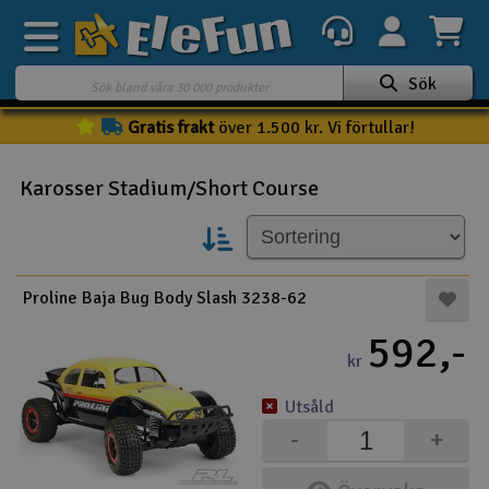
Sök
Gratis frakt
över 1.500 kr. Vi förtullar!
Veckans erbjudande
Outlet
Karosser Stadium/Short Course
Mina favoriter
K
Present kort
Proline Baja Bug Body Slash 3238-62
3D-print
592,-
kr
Batteri & laddare
Utsåld
Bilar
-
+
Bilbana