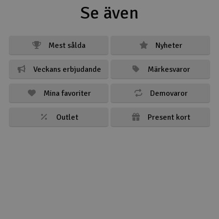
Se även
Mest sålda
Nyheter
Veckans erbjudande
Märkesvaror
Mina favoriter
Demovaror
Outlet
Present kort