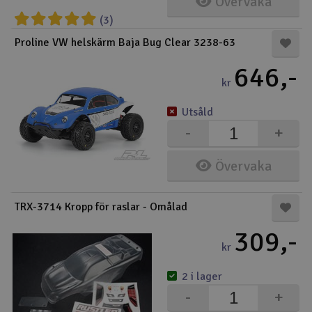
Övervaka
(3)
Båtar
Proline VW helskärm Baja Bug Clear 3238-63
Drönare
646,-
kr
Drönare för FPV
Utsåld
Flygplan
-
+
Helikopter
Övervaka
V
Kamerautrustning
TRX-3714 Kropp för raslar - Omålad
309,-
Modellbygg- och byggsatser
kr
Modelljärnväg
2 i lager
-
+
Motor & tillbehör