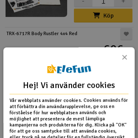
-
+
Köp
TRX-6717R Body Rustler 4x4 Red
696,-
kr
×
1 i lager
-
+
Hej! Vi använder cookies
Köp
Vår webbplats använder cookies. Cookies används för
TRX-8514 Unlimited Desert Racer RigidEdition Body
att förbättra din användarupplevelse, ge oss en
förståelse för hur webbplatsen används och
1.194,-
möjlighet att presentera de mest lämpliga
kr
kampanjerna och produkterna för dig. Klicka på "OK"
för att ge oss samtycke till att använda cookies,
1 i lager
eller tryck på se detaljer för en fullständig översikt.