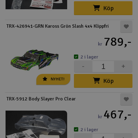
Köp
Outlet
TRX-426941-GRN Kaross Grön Slash 4x4 Klippfri
Radioutrustning
789,-
Raketer
kr
2 i lager
Scooter & elfordon
-
+
Smarthem, lek och hobby
V
NYHET!
Köp
Solenergi
Hä
Vi
TRX-5912 Body Slayer Pro Clear
Verktyg, utrustning och tillbehör
467,-
kr
Al
Presentkort
Di
2 i lager