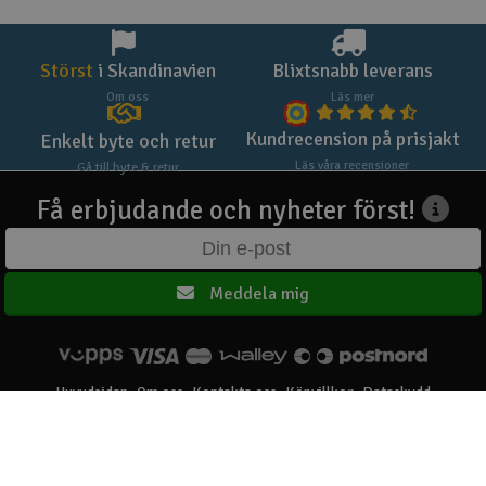
Störst
i Skandinavien
Blixtsnabb leverans
Om oss
Läs mer
Kundrecension på prisjakt
Enkelt byte och retur
Läs våra recensioner
Gå till byte & retur
Få erbjudande och nyheter först!
Meddela mig
Huvudsidan
Om oss
Kontakta oss
Köpvillkor
Dataskydd