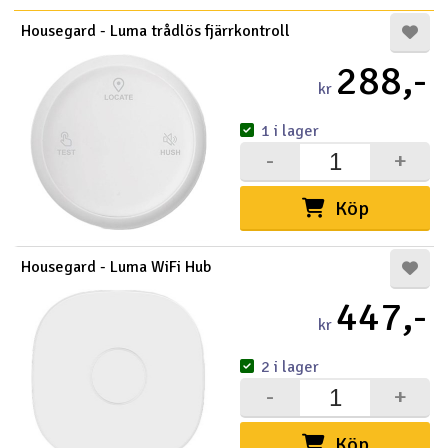
Housegard - Luma trådlös fjärrkontroll
288,-
kr
1 i lager
-
+
Köp
Housegard - Luma WiFi Hub
447,-
kr
2 i lager
-
+
Köp