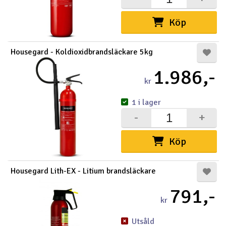
Outlet
Köp
Radioutrustning
Housegard - Koldioxidbrandsläckare 5kg
Raketer
1.986,-
kr
Scooter & elfordon
1 i lager
-
+
Smarthem, lek och hobby
V
Köp
Solenergi
Hä
Vi
Verktyg, utrustning och tillbehör
Housegard Lith-EX - Litium brandsläckare
791,-
Al
Presentkort
kr
Di
Utsåld