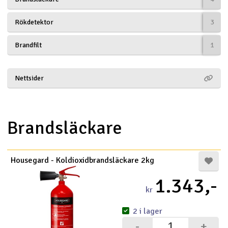
Båtar
Rökdetektor
3
Drönare
Brandfilt
1
Drönare för FPV
Nettsider
Flygplan
Helikopter
Brandsläckare
V
Kamerautrustning
Housegard - Koldioxidbrandsläckare 2kg
Modellbygg- och byggsatser
1.343,-
kr
Modelljärnväg
2 i lager
Motor & tillbehör
-
+