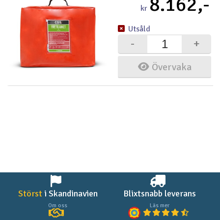
8.162,-
kr
Utsåld
-
+
Övervaka
Störst
i Skandinavien
Blixtsnabb leverans
Om oss
Läs mer