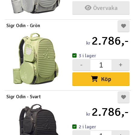
Övervaka
Sigr Odin - Grön
2.786,-
kr
3 i lager
-
+
Köp
Sigr Odin - Svart
2.786,-
kr
2 i lager