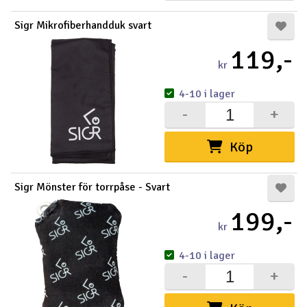
Sigr Mikrofiberhandduk svart
119,-
kr
4-10 i lager
-
+
Köp
Sigr Mönster för torrpåse - Svart
199,-
kr
4-10 i lager
-
+