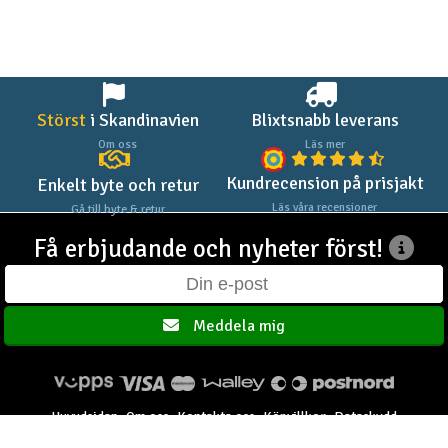
Störst
i Skandinavien
Blixtsnabb leverans
Om oss
Läs mer
Kundrecension på prisjakt
Enkelt byte och retur
Läs våra recensioner
Gå till byte & retur
Få erbjudande och nyheter först!
Meddela mig
Huvudsidan
Om oss
Kontakta oss
Köpvillkor
Dataskydd