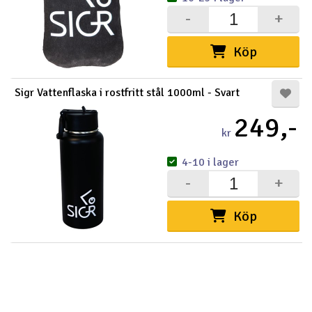
-
+
Köp
Sigr Vattenflaska i rostfritt stål 1000ml - Svart
249,-
kr
4-10 i lager
-
+
Köp