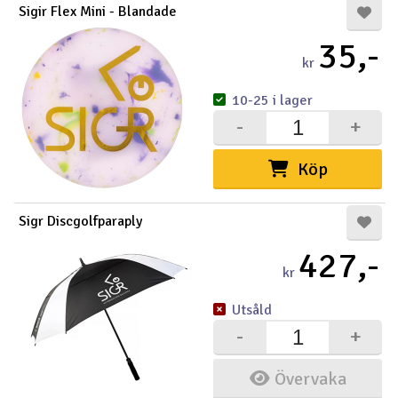
Sigir Flex Mini - Blandade
Outlet
35,-
kr
Radioutrustning
10-25 i lager
Raketer
-
+
Scooter & elfordon
Köp
Smarthem, lek och hobby
V
Sigr Discgolfparaply
427,-
Solenergi
Hä
kr
Vi
Verktyg, utrustning och tillbehör
Utsåld
-
+
Al
Presentkort
Di
Övervaka