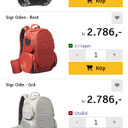
Köp
Sigr Oden - Rost
2.786,-
kr
1 i lager
-
+
Köp
Sigr Odin - Grå
2.786,-
kr
Utsåld
-
+