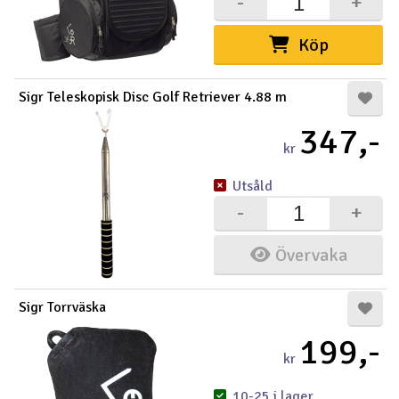
-
+
Köp
Sigr Teleskopisk Disc Golf Retriever 4.88 m
347,-
kr
Utsåld
-
+
Övervaka
Sigr Torrväska
199,-
kr
10-25 i lager