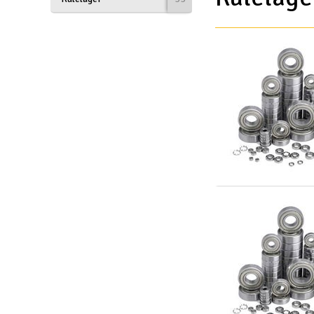
Drönare
Drönare för FPV
Flygplan
Helikopter
Kamerautrustning
Modellbygg- och byggsatser
Modelljärnväg
Motor & tillbehör
Outlet
Radioutrustning
Raketer