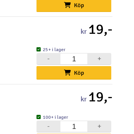
Köp
19,-
kr
25+ i lager
-
+
Köp
19,-
kr
100+ i lager
-
+