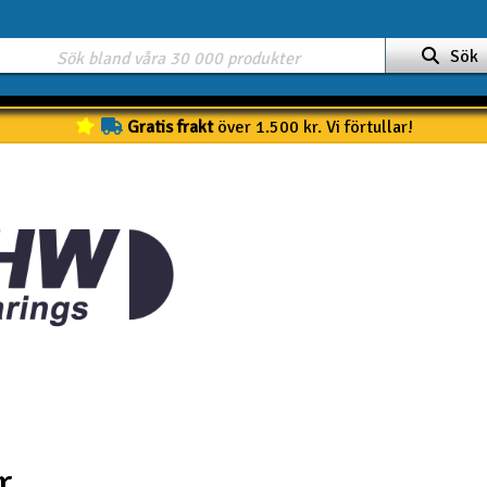
Sök
Gratis frakt
över 1.500 kr. Vi förtullar!
r