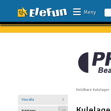
Meny
Veckans erbjudande
Outlet
Mina favoriter
Present kort
3D-print
Batteri & laddare
Bilar
Holdbare kulelager
Bilbana
Visa alla
Kulelage
Båtar
Kulelager
33