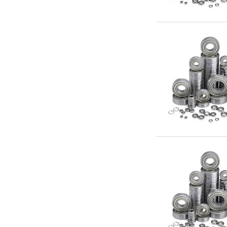
Scooter & elfordon
Smarthem, lek och hobby
Solenergi
Verktyg, utrustning och tillbehör
Presentkort