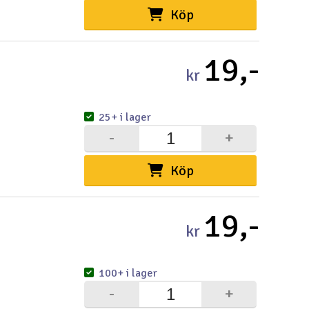
Köp
19,-
kr
25+ i lager
-
+
Köp
19,-
kr
100+ i lager
-
+