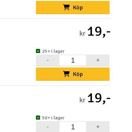
Köp
19,-
kr
25+ i lager
-
+
Köp
19,-
kr
50+ i lager
-
+