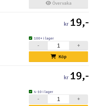
Övervaka
19,-
kr
100+ i lager
-
+
Köp
19,-
kr
4-10 i lager
-
+