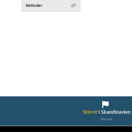
Nettsider
Drönare
Drönare för FPV
Flygplan
Helikopter
Kamerautrustning
Modellbygg- och byggsatser
Modelljärnväg
Motor & tillbehör
Outlet
Störst
i Skandinavien
Radioutrustning
Om oss
Raketer