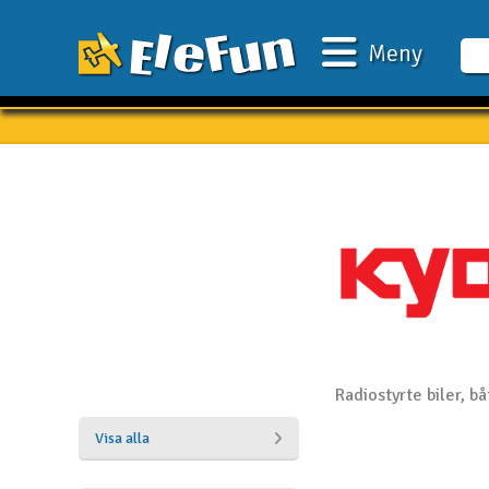
Meny
Veckans erbjudande
Outlet
Mina favoriter
Present kort
3D-print
Batteri & laddare
Bilar
Radiostyrte biler, bå
Bilbana
Visa alla
Båtar