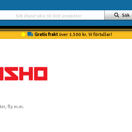
Sök
Gratis frakt
över 1.500 kr. Vi förtullar!
ter, fly m.m.