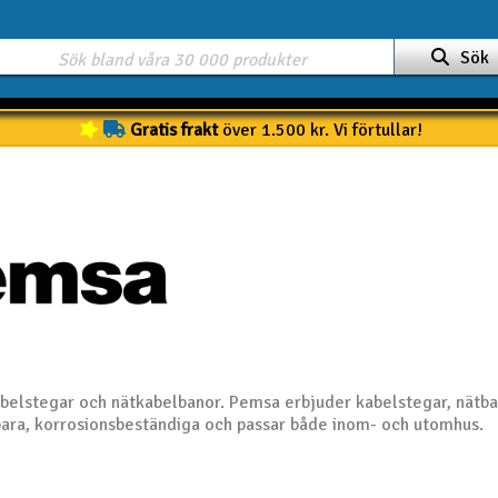
Sök
Gratis frakt
över 1.500 kr. Vi förtullar!
abelstegar och nätkabelbanor. Pemsa erbjuder kabelstegar, nätban
bara, korrosionsbeständiga och passar både inom- och utomhus.