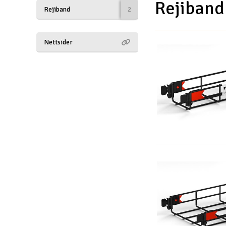
Rejiband
Rejiband
2
Drönare
Drönare för FPV
Nettsider
Flygplan
Helikopter
Kamerautrustning
Modellbygg- och byggsatser
Modelljärnväg
Motor & tillbehör
Outlet
Radioutrustning
Raketer