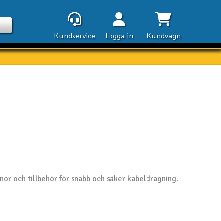
Kundservice
Logga in
Kundvagn
Kontak
Öpp
Kla
or och tillbehör för snabb och säker kabeldragning.
E-p
Tel