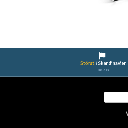
Scooter & elfordon
Smarthem, lek och hobby
Solenergi
Verktyg, utrustning och tillbehör
Presentkort
Störst
i Skandinavien
Om oss