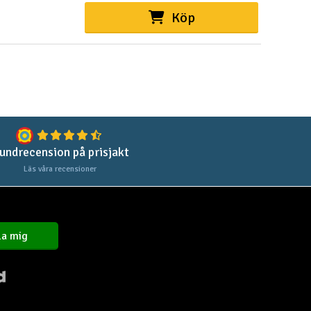
Cou
Köp
Varuko
Här kan du
undrecension på prisjakt
Vi beräkna
Läs våra recensioner
Alla priser 
Din försänd
a mig
Änd
Pre
Häm