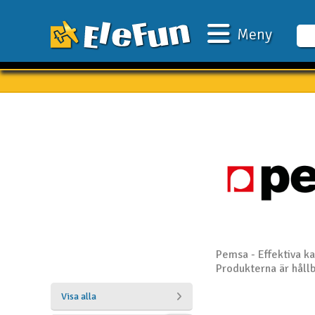
Meny
Veckans erbjudande
Outlet
Mina favoriter
Present kort
3D-print
Batteri & laddare
Bilar
Pemsa - Effektiva k
Produkterna är håll
Bilbana
Visa alla
Båtar