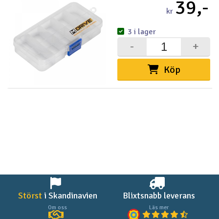
39,-
kr
3 i lager
-
+
Köp
Störst
i Skandinavien
Blixtsnabb leverans
Om oss
Läs mer