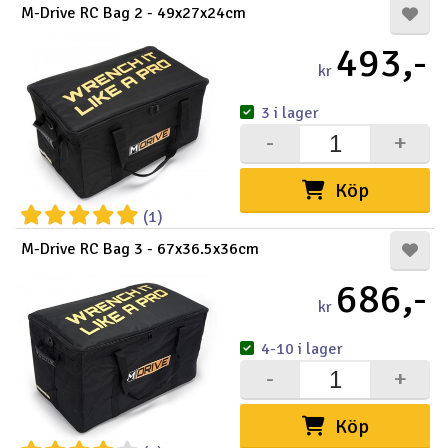
M-Drive RC Bag 2 - 49x27x24cm
Outlet
493,-
kr
Radioutrustning
3 i lager
Raketer
-
+
Scooter & elfordon
Köp
(1)
Smarthem, lek och hobby
V
M-Drive RC Bag 3 - 67x36.5x36cm
686,-
Solenergi
Hä
kr
Vi
Verktyg, utrustning och tillbehör
4-10 i lager
-
+
Al
Presentkort
Di
Köp