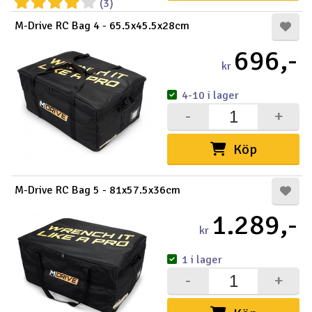
(3)
M-Drive RC Bag 4 - 65.5x45.5x28cm
696,-
kr
4-10 i lager
-
+
Köp
M-Drive RC Bag 5 - 81x57.5x36cm
1.289,-
kr
1 i lager
-
+