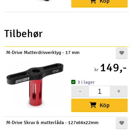
Köp
Tilbehør
M-Drive Mutterdrivverktyg - 17 mm
149,-
kr
3 i lager
-
+
Köp
M-Drive Skruv & mutterlåda - 127x66x22mm