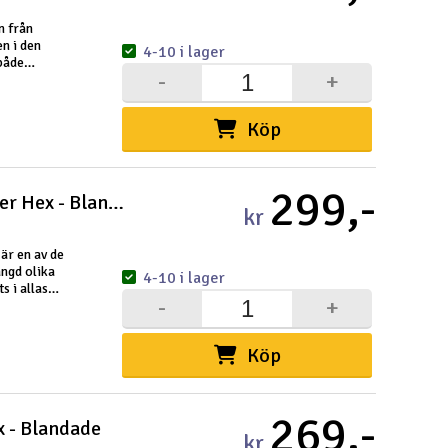
n från
en i den
4-10 i lager
både
-
+
, samtidigt
Köp
299,-
Axiom Eclipse Glow Mellanregister Hex - Blandade
kr
är en av de
ängd olika
4-10 i lager
s i allas
-
+
Köp
269,-
x - Blandade
kr