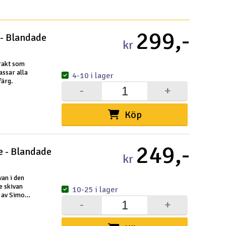
Snabblän
299,-
 - Blandade
kr
Paket
Köpvil
Distri
Frakt 
Datas
Intern
Garant
Infoka
Logoty
Ångerf
Betaln
Tävlin
Om Ele
 rakt som
assar alla
4-10 i lager
färg.
-
+
Köp
Välko
249,-
e - Blandade
Log
kr
Dit
an i den
e skivan
10-25 i lager
Din
 av Simon
-
+
t bästa som
Mom