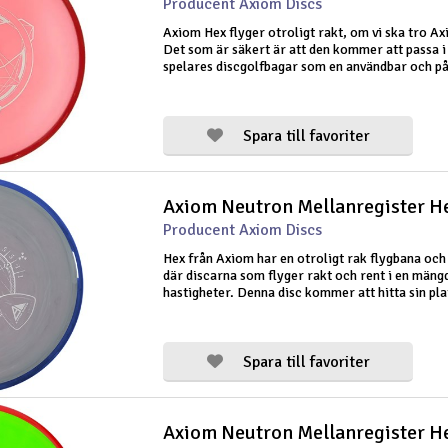
Producent Axiom Discs
Axiom Hex flyger otroligt rakt, om vi ska tro Ax
Det som är säkert är att den kommer att passa 
spelares discgolfbagar som en användbar och pål
raktflygning mellanregister. För spelare med h
armhastighet kommer Hex att ge en
Spara till favoriter
Axiom Neutron Mellanregister He
Producent Axiom Discs
Hex från Axiom har en otroligt rak flygbana och 
där discarna som flyger rakt och rent i en mäng
hastigheter. Denna disc kommer att hitta sin plat
väska som en mångsidig och pålitlig rak
mellanregisterdisc. Vid höga kastha
Spara till favoriter