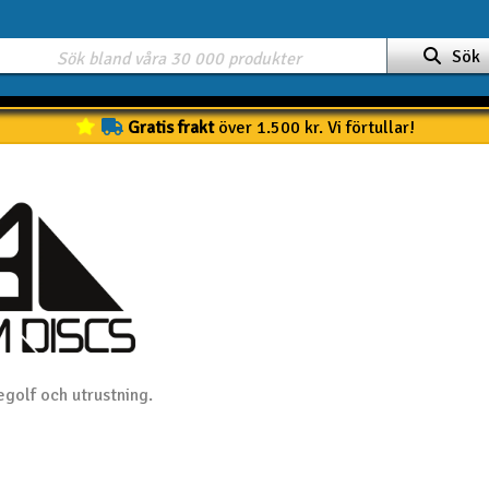
Sök
Gratis frakt
över 1.500 kr. Vi förtullar!
egolf och utrustning.