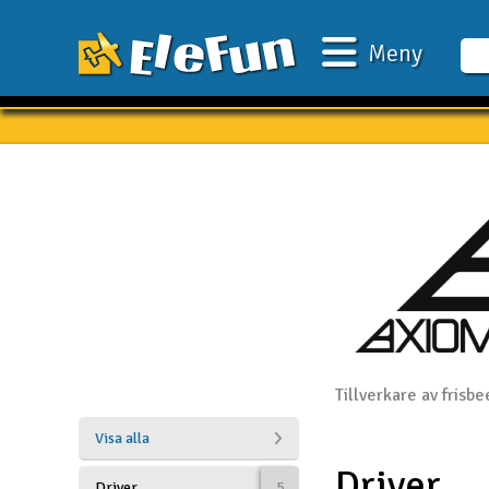
Meny
Veckans erbjudande
Outlet
Mina favoriter
Present kort
3D-print
Batteri & laddare
Bilar
Tillverkare av frisbe
Bilbana
Visa alla
Driver
Båtar
Driver
5