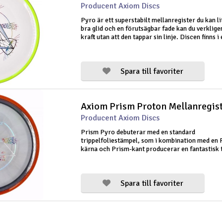
Producent Axiom Discs
Pyro är ett superstabilt mellanregister du kan l
bra glid och en förutsägbar fade kan du verklige
kraft utan att den tappar sin linje. Discen finns i
slumpmässig färg.
Spara till favoriter
Producent Axiom Discs
Prism Pyro debuterar med en standard
trippelfoliestämpel, som i kombination med en 
kärna och Prism-kant producerar en fantastisk 
genomskinlig skiva. Prism Proton Pyro design
Axioms första ultrastabila mellanregister med 
Spara till favoriter