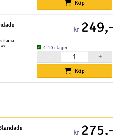
Köp
Spa
249,-
Skr
andade
kr
Töm
 erfarna
 av
4-10 i lager
-
+
Köp
275,-
 Blandade
kr