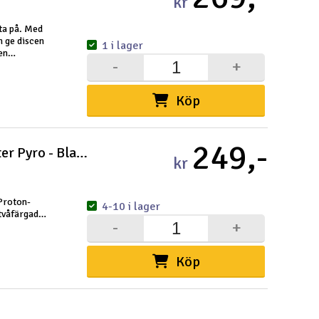
kr
ita på. Med
n ge discen
1 i lager
 en
-
+
Köp
249,-
Axiom Prism Proton Mellanregister Pyro - Blandade
kr
Proton-
4-10 i lager
tvåfärgad
-
+
ades som
mer
Köp