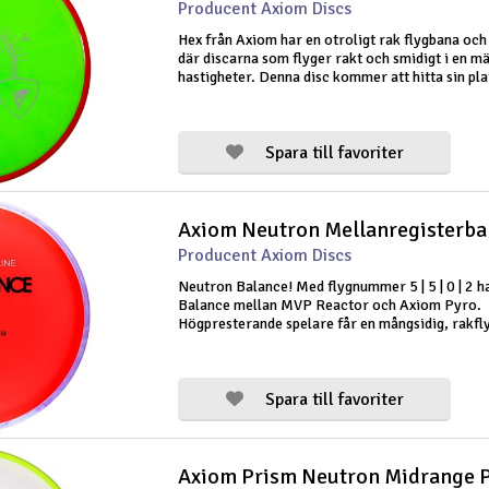
Producent Axiom Discs
Hex från Axiom har en otroligt rak flygbana och 
där discarna som flyger rakt och smidigt i en m
hastigheter. Denna disc kommer att hitta sin plat
väska som en mångsidig och pålitlig rak
mellanregisterdisc. Vid höga kas
Spara till favoriter
Producent Axiom Discs
Neutron Balance! Med flygnummer 5 | 5 | 0 | 2 
Balance mellan MVP Reactor och Axiom Pyro.
Högpresterande spelare får en mångsidig, rakfl
med en pålitlig fade mot slutet, medan de med m
hittar den perfekta superstabila upw
Spara till favoriter