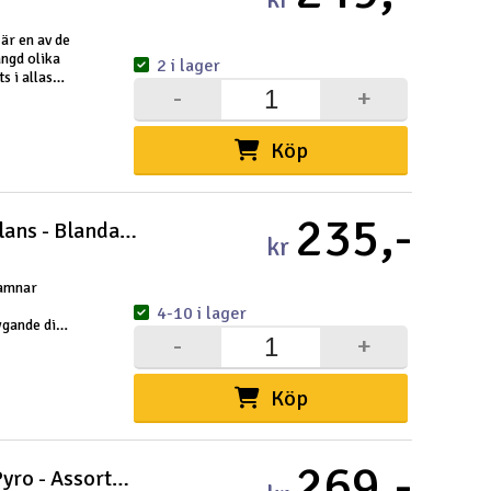
är en av de
ängd olika
2 i lager
s i allas
-
+
Köp
235,-
Axiom Neutron Mellanregisterbalans - Blandade
kr
hamnar
4-10 i lager
ygande disc
-
+
indre kraft
Köp
269,-
Axiom Prism Neutron Midrange Pyro - Assortert