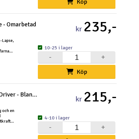
Köp
Cou
235,-
e - Omarbetad
kr
e-Lapse,
10-25 i lager
Varuko
rfarna
-
+
och ska ge
Här kan du
Vi beräkna
Köp
Alla priser 
215,-
Axiom Plasma Mayhem Distance Driver - Blandade
Din försänd
kr
Änd
g och en
d
4-10 i lager
tkraft
-
+
Pre
maximal
Häm