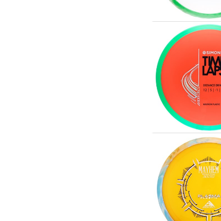
Scooter & elfordon
Smarthem, lek och hobby
Solenergi
Verktyg, utrustning och tillbehör
Presentkort