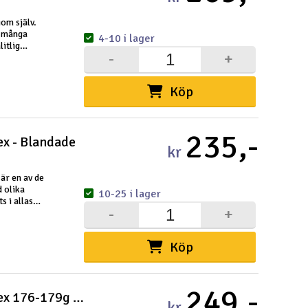
iom själv.
i många
4-10 i lager
itlig
-
+
ög
Köp
235,-
x - Blandade
kr
är en av de
d olika
10-25 i lager
s i allas
-
+
Köp
249,-
Axiom Neutron Mellanregister Hex 176-179g - Blanda
kr