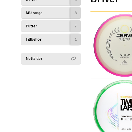
Drönare
Midrange
8
Drönare för FPV
Putter
7
Flygplan
Tillbehör
1
Helikopter
Kamerautrustning
Nettsider
Modellbygg- och byggsatser
Modelljärnväg
Motor & tillbehör
Outlet
Radioutrustning
Raketer