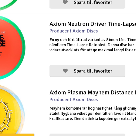
Spara till favoriter
Axiom Neutron Driver Time-Laps
Producent Axiom Discs
En ny och förbättrad variant av Simon Line Tim
nämligen Time-Lapse Retooled. Denna disc har
vidareutvecklats för att ge maximal längd för e
spelare. Den nya varianten har justerats i form 
mer längd, lite mer höghastighetssvä
Spara till favoriter
Producent Axiom Discs
Mayhem kombinerar hög hastighet, lång glidnin
stabil flygbana vilket gör den till en favorit blan
kraftkastare. Den distinkta kupolen ger extra lyf
under hela flygningen, vilket hjälper dig att få 
längd. Disken finns i en slum