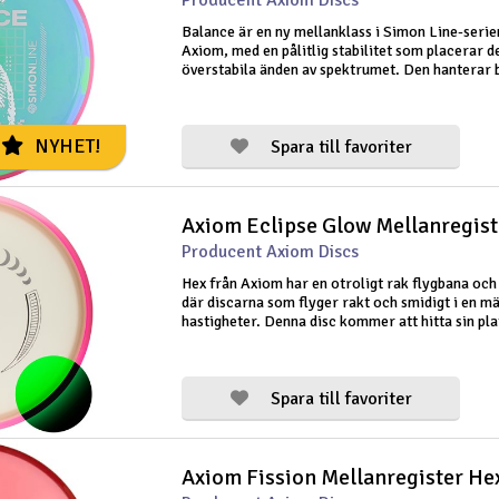
Producent Axiom Discs
Balance är en ny mellanklass i Simon Line-serie
Axiom, med en pålitlig stabilitet som placerar d
överstabila änden av spektrumet. Den hanterar 
motvind och kraftfulla kast med självförtroende
som den är mångsidig nog att
NYHET!
Spara till favoriter
Producent Axiom Discs
Hex från Axiom har en otroligt rak flygbana och 
där discarna som flyger rakt och smidigt i en m
hastigheter. Denna disc kommer att hitta sin plat
väska som en mångsidig och pålitlig rak
mellanregisterdisc. Vid höga kas
Spara till favoriter
Axiom Fission Mellanregister He