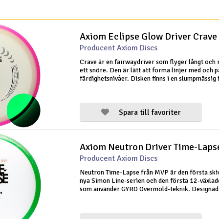
Axiom Eclipse Glow Driver Crave
Producent Axiom Discs
Crave är en fairwaydriver som flyger långt och
ett snöre. Den är lätt att forma linjer med och p
färdighetsnivåer. Disken finns i en slumpmässig 
Spara till favoriter
Axiom Neutron Driver Time-Laps
Producent Axiom Discs
Neutron Time-Lapse från MVP är den första skiv
nya Simon Line-serien och den första 12-växlad
som använder GYRO Overmold-teknik. Designad
Lizotte är denna skiva skapad för att erbjuda de
en 12-växlad skiva kan erb