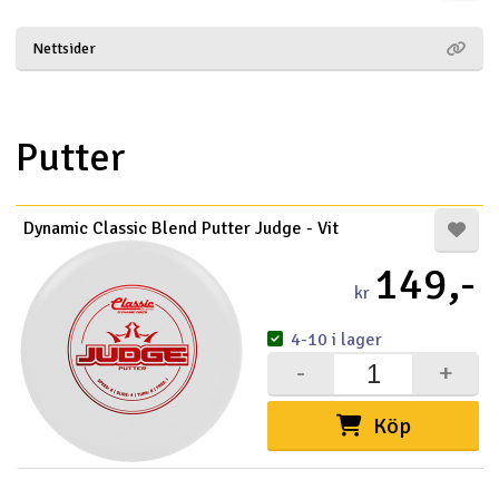
Båtar
Nettsider
Drönare
Putter
Drönare för FPV
Flygplan
Dynamic Classic Blend Putter Judge - Vit
Helikopter
149,-
kr
V
Kamerautrustning
4-10 i lager
-
+
Modellbygg- och byggsatser
Köp
Modelljärnväg
Motor & tillbehör