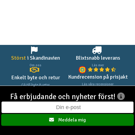
Outlet
Radioutrustning
Raketer
Scooter & elfordon
Störst
i Skandinavien
Blixtsnabb leverans
Om oss
Läs mer
Smarthem, lek och hobby
V
Kundrecension på prisjakt
Enkelt byte och retur
Läs våra recensioner
Gå till byte & retur
Solenergi
Hä
Vi
Få erbjudande och nyheter först!
Verktyg, utrustning och tillbehör
Al
Presentkort
Meddela mig
Di