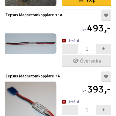
Outlet
Zepsus Magnetomkopplare 15A
Radioutrustning
493,-
kr
Raketer
Utsåld
-
+
Scooter & elfordon
Övervaka
Smarthem, lek och hobby
V
Solenergi
Hä
Zepsus Magnetomkopplare 7A
Vi
393,-
Verktyg, utrustning och tillbehör
kr
Al
Presentkort
Utsåld
Di
-
+