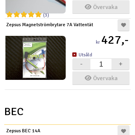
Övervaka
(3)
Zepsus Magnetströmbrytare 7A Vattentät
427,-
kr
Utsåld
-
+
Övervaka
BEC
Zepsus BEC 14A