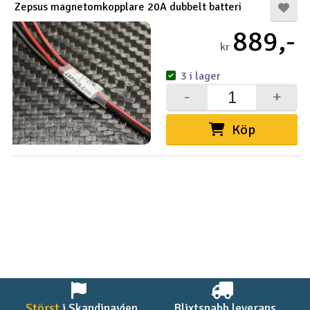
Zepsus magnetomkopplare 20A dubbelt batteri
889,-
kr
3 i lager
-
+
Köp
Störst
i Skandinavien
Blixtsnabb leverans