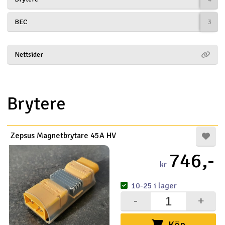
Båtar
BEC
3
Drönare
Nettsider
Drönare för FPV
Flygplan
Brytere
Helikopter
V
Zepsus Magnetbrytare 45A HV
Kamerautrustning
746,-
kr
Modellbygg- och byggsatser
10-25 i lager
Modelljärnväg
-
+
Motor & tillbehör
Köp