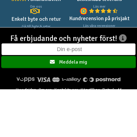
Om oss
Läs mer
Kundrecension på prisjakt
Enkelt byte och retur
Läs våra recensioner
Gå till byte & retur
Få erbjudande och nyheter först!
Meddela mig
Huvudsidan
Om oss
Kontakta oss
Köpvillkor
Dataskydd
Elefun AS © 2003 - 2026