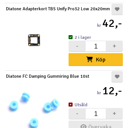
Diatone Adapterkort TBS Unify Pro32 Low 20x20mm
42,-
kr
2 i lager
-
+
Köp
Diatone FC Damping Gummiring Blue 10st
12,-
kr
Utsåld
-
+
Övervaka