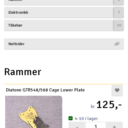
Båtar
Elektronikk
7
Drönare
Tilbehør
20
Drönare för FPV
Nettsider
Flygplan
Helikopter
Rammer
V
Kamerautrustning
Diatone GTR548/568 Cage Lower Plate
Modellbygg- och byggsatser
125,-
kr
Modelljärnväg
4-10 i lager
Motor & tillbehör
-
+