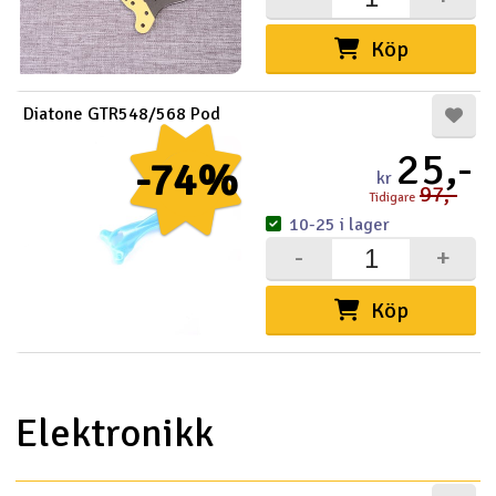
Outlet
Köp
Radioutrustning
Diatone GTR548/568 Pod
Raketer
25,-
-74%
kr
97,-
Tidigare
Scooter & elfordon
10-25 i lager
-
+
Smarthem, lek och hobby
V
Köp
Solenergi
Hä
Vi
Verktyg, utrustning och tillbehör
Elektronikk
Al
Presentkort
Di