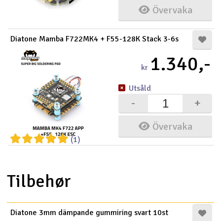
Övervaka
Diatone Mamba F722MK4 + F55-128K Stack 3-6s
1.340,-
kr
Utsåld
-
+
Övervaka
(1)
Tilbehør
Diatone 3mm dämpande gummiring svart 10st