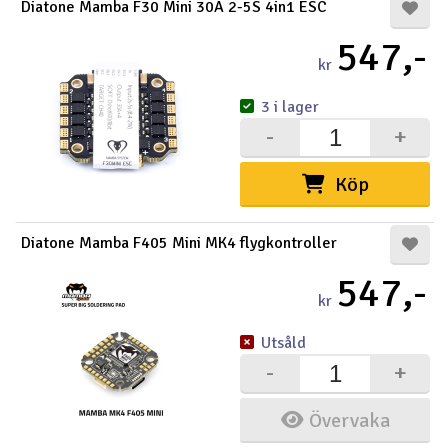
Diatone Mamba F30 Mini 30A 2-5S 4in1 ESC
547,-
kr
3 i lager
-
+
Köp
Diatone Mamba F405 Mini MK4 flygkontroller
547,-
kr
Utsåld
-
+
Övervaka