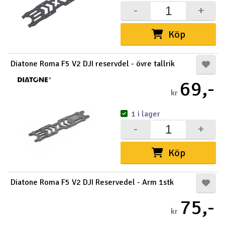
-
+
Köp
Diatone Roma F5 V2 DJI reservdel - övre tallrik
69,-
kr
1 i lager
-
+
Köp
Diatone Roma F5 V2 DJI Reservedel - Arm 1stk
75,-
kr