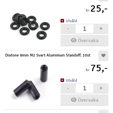
25,-
kr
Utsåld
-
+
Övervaka
Diatone 8mm M2 Svart Aluminium Standoff. 10st
75,-
kr
Utsåld
-
+
Övervaka