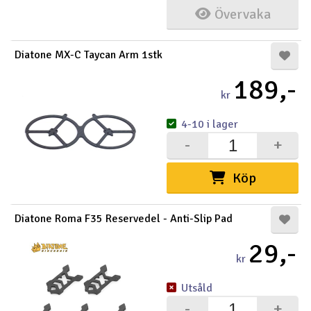
Övervaka
Diatone MX-C Taycan Arm 1stk
189,-
kr
4-10 i lager
-
+
Köp
Diatone Roma F35 Reservedel - Anti-Slip Pad
29,-
kr
Utsåld
-
+