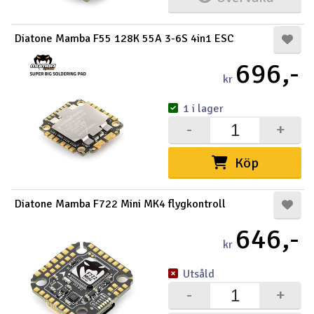
Diatone Mamba F55 128K 55A 3-6S 4in1 ESC
696,-
kr
1 i lager
-
+
Köp
Diatone Mamba F722 Mini MK4 flygkontroll
646,-
kr
Utsåld
-
+