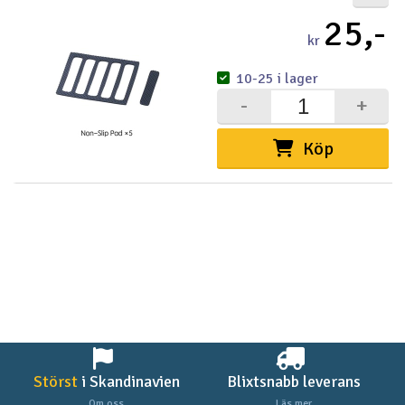
25,-
kr
10-25 i lager
-
+
Köp
Störst
i Skandinavien
Blixtsnabb leverans
Om oss
Läs mer