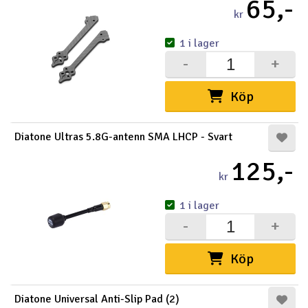
65,-
kr
1 i lager
-
+
Köp
Diatone Ultras 5.8G-antenn SMA LHCP - Svart
125,-
kr
1 i lager
-
+
Köp
Diatone Universal Anti-Slip Pad (2)