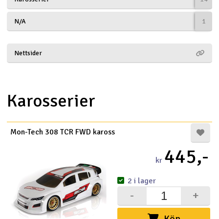
Båtar
N/A
1
Drönare
Nettsider
Drönare för FPV
Flygplan
Karosserier
Helikopter
V
Mon-Tech 308 TCR FWD kaross
Kamerautrustning
445,-
kr
Modellbygg- och byggsatser
2 i lager
Modelljärnväg
-
+
Motor & tillbehör
Köp