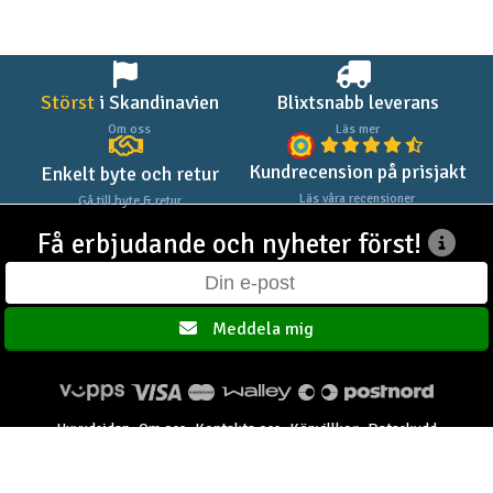
Störst
i Skandinavien
Blixtsnabb leverans
Om oss
Läs mer
Kundrecension på prisjakt
Enkelt byte och retur
Läs våra recensioner
Gå till byte & retur
Få erbjudande och nyheter först!
Meddela mig
Huvudsidan
Om oss
Kontakta oss
Köpvillkor
Dataskydd