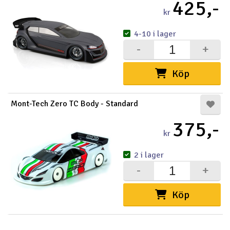
425,-
kr
4-10 i lager
-
+
Köp
Mont-Tech Zero TC Body - Standard
375,-
kr
2 i lager
-
+
Köp