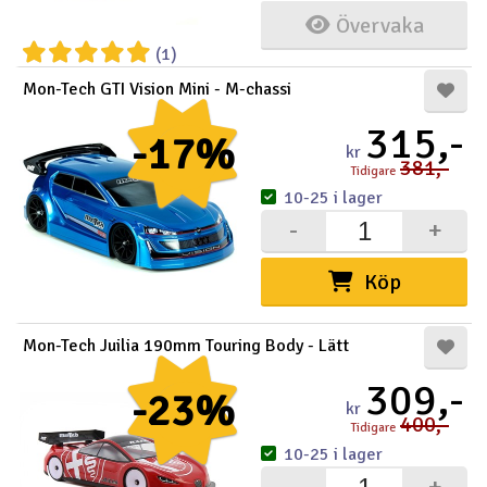
Övervaka
(1)
Mon-Tech GTI Vision Mini - M-chassi
315,-
-17%
kr
381,-
Tidigare
10-25 i lager
-
+
Köp
Mon-Tech Juilia 190mm Touring Body - Lätt
309,-
-23%
kr
400,-
Tidigare
10-25 i lager
-
+