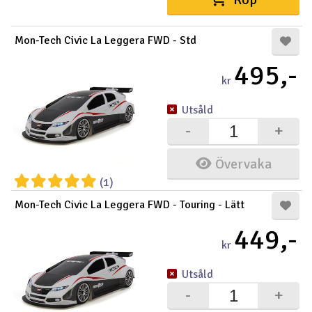
Outlet
Mon-Tech Civic La Leggera FWD - Std
Radioutrustning
495,-
kr
Raketer
Utsåld
-
+
Scooter & elfordon
Övervaka
Smarthem, lek och hobby
V
(1)
Solenergi
Hä
Mon-Tech Civic La Leggera FWD - Touring - Lätt
Vi
449,-
Verktyg, utrustning och tillbehör
kr
Al
Presentkort
Utsåld
Di
-
+