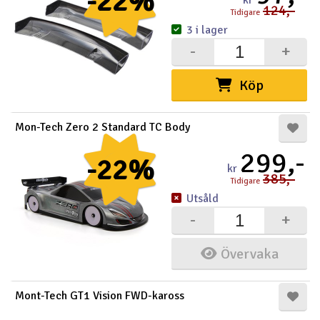
-22%
kr
124,-
Tidigare
3 i lager
-
+
Köp
Mon-Tech Zero 2 Standard TC Body
299,-
-22%
kr
385,-
Tidigare
Utsåld
-
+
Övervaka
Mont-Tech GT1 Vision FWD-kaross