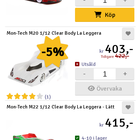
Köp
Mon-Tech M20 1/12 Clear Body La Leggera
403,-
-5%
kr
422,-
Tidigare
Utsåld
-
+
Övervaka
(1)
Mon-Tech M22 1/12 Clear Body La Leggera - Lätt
415,-
kr
4-10 i lager