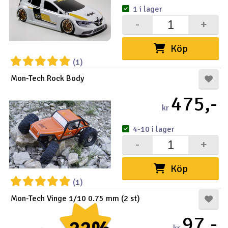
1 i lager
-
+
Köp
(1)
Mon-Tech Rock Body
475,-
kr
4-10 i lager
-
+
Köp
(1)
Mon-Tech Vinge 1/10 0.75 mm (2 st)
97,-