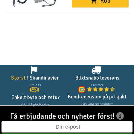
Köp
Störst
i Skandinavien
Blixtsnabb leverans
Om oss
Läs mer
Kundrecension på prisjakt
Enkelt byte och retur
Läs våra recensioner
Gå till byte & retur
Få erbjudande och nyheter först!