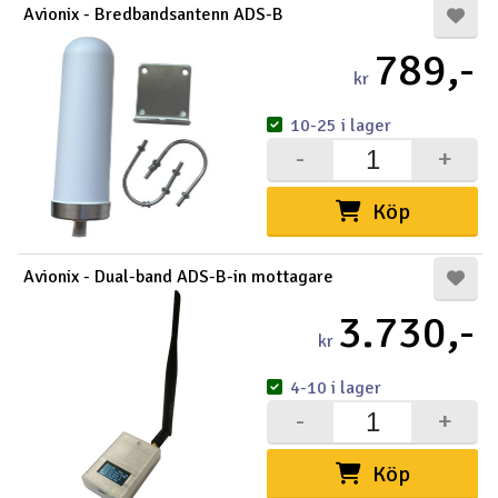
Avionix - Bredbandsantenn ADS-B
Outlet
789,-
kr
Radioutrustning
10-25 i lager
Raketer
-
+
Scooter & elfordon
Köp
Smarthem, lek och hobby
V
Avionix - Dual-band ADS-B-in mottagare
3.730,-
Solenergi
Hä
kr
Vi
Verktyg, utrustning och tillbehör
4-10 i lager
-
+
Al
Presentkort
Di
Köp