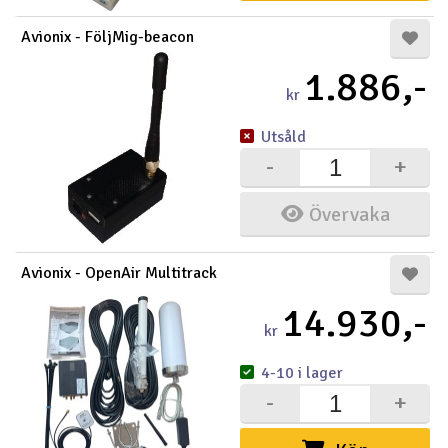
Avionix - FöljMig-beacon
1.886,-
kr
Utsåld
-
+
Övervaka
Avionix - OpenAir Multitrack
14.930,-
kr
4-10 i lager
-
+