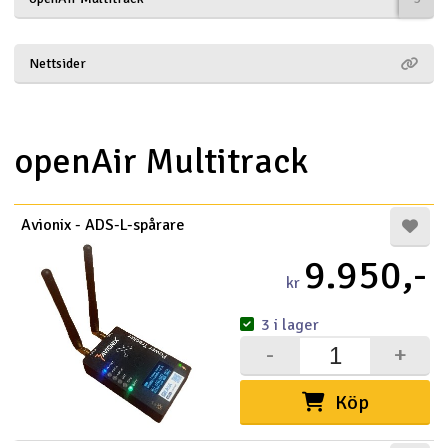
Båtar
Nettsider
Drönare
Drönare för FPV
openAir Multitrack
Flygplan
Avionix - ADS-L-spårare
Helikopter
9.950,-
V
kr
Kamerautrustning
3 i lager
Modellbygg- och byggsatser
-
+
Modelljärnväg
Köp
Motor & tillbehör