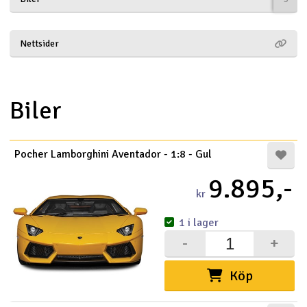
Båtar
Nettsider
Drönare
Drönare för FPV
Biler
Flygplan
Pocher Lamborghini Aventador - 1:8 - Gul
Helikopter
9.895,-
V
kr
Kamerautrustning
1 i lager
Modellbygg- och byggsatser
-
+
Modelljärnväg
Köp
Motor & tillbehör