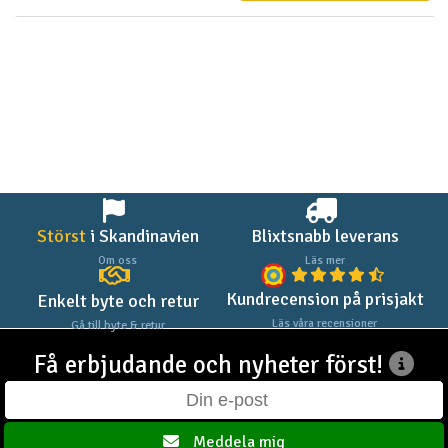
Störst
i Skandinavien
Blixtsnabb leverans
Om oss
Läs mer
Kundrecension på prisjakt
Enkelt byte och retur
Läs våra recensioner
Gå till byte & retur
Få erbjudande och nyheter först!
Meddela mig