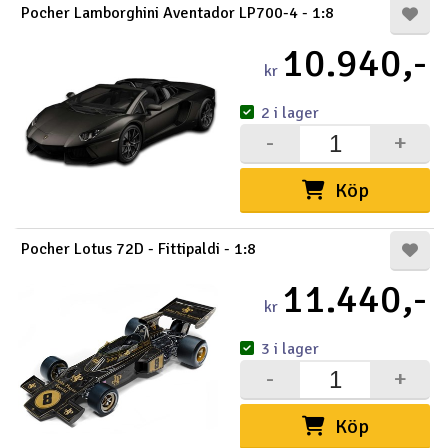
Pocher Lamborghini Aventador LP700-4 - 1:8
Outlet
10.940,-
kr
Radioutrustning
2 i lager
Raketer
-
+
Scooter & elfordon
Köp
Smarthem, lek och hobby
V
Pocher Lotus 72D - Fittipaldi - 1:8
11.440,-
Solenergi
Hä
kr
Vi
Verktyg, utrustning och tillbehör
3 i lager
-
+
Al
Presentkort
Di
Köp