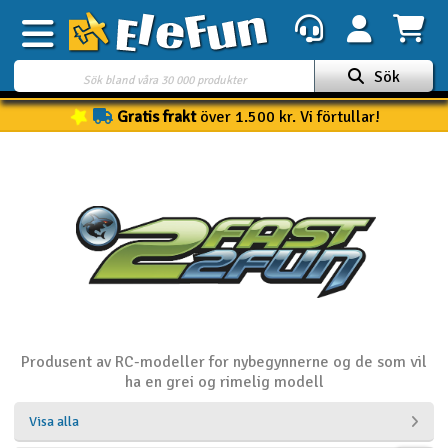
Sök
Gratis frakt
över 1.500 kr. Vi förtullar!
Veckans erbjudande
Outlet
Mina favoriter
K
Present kort
3D-print
Batteri & laddare
Produsent av RC-modeller for nybegynnerne og de som vil
Bilar
ha en grei og rimelig modell
Visa alla
Bilbana