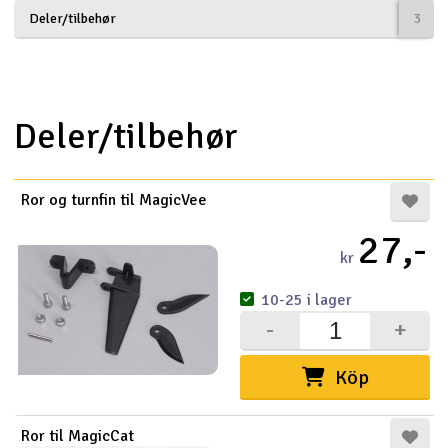
Deler/tilbehør
3
Båtar
Drönare
Deler/tilbehør
Drönare för FPV
Flygplan
Ror og turnfin til MagicVee
Helikopter
27,-
kr
V
Kamerautrustning
10-25 i lager
-
+
Modellbygg- och byggsatser
Köp
Modelljärnväg
Motor & tillbehör
Ror til MagicCat