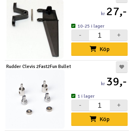
27,-
Outlet
kr
Radioutrustning
10-25 i lager
-
+
Raketer
Köp
Scooter & elfordon
Rudder Clevis 2Fast2Fun Bullet
Smarthem, lek och hobby
V
39,-
kr
Solenergi
Hä
Vi
1 i lager
Verktyg, utrustning och tillbehör
-
+
Al
Presentkort
Di
Köp