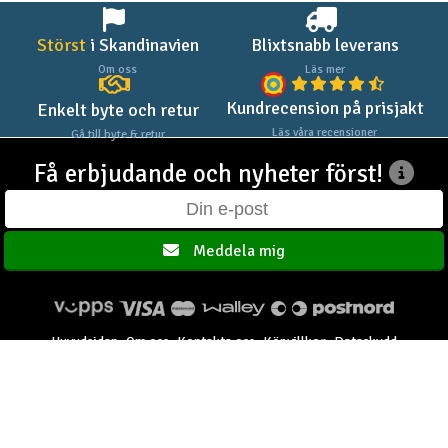
Störst
i Skandinavien
Blixtsnabb leverans
Om oss
Läs mer
Kundrecension på prisjakt
Enkelt byte och retur
Läs våra recensioner
Gå till byte & retur
Få erbjudande och nyheter först!
Meddela mig
Huvudsidan
Om oss
Kontakta oss
Köpvillkor
Dataskydd
Elefun AS © 2003 - 2026