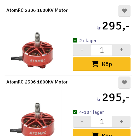
AtomRC 2306 1600KV Motor
295,-
kr
2 i lager
-
+
Köp
AtomRC 2306 1800KV Motor
295,-
kr
4-10 i lager
-
+
Köp