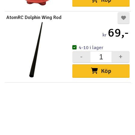
AtomRC Dolphin Wing Rod
69,-
kr
4-10 i lager
-
+
Köp