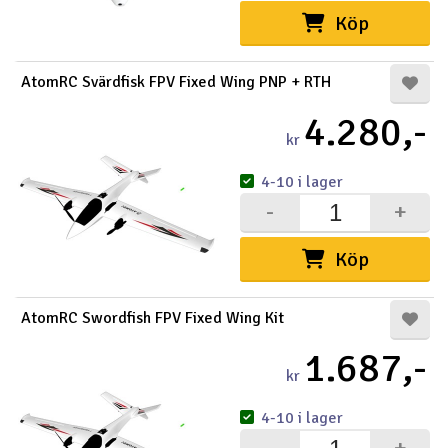
Köp
AtomRC Svärdfisk FPV Fixed Wing PNP + RTH
4.280,-
kr
4-10 i lager
-
+
Köp
AtomRC Swordfish FPV Fixed Wing Kit
1.687,-
kr
4-10 i lager
-
+