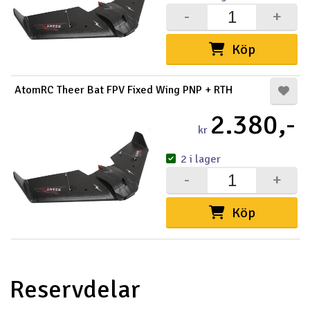
-
+
Köp
AtomRC Theer Bat FPV Fixed Wing PNP + RTH
2.380,-
kr
2 i lager
-
+
Köp
Reservdelar