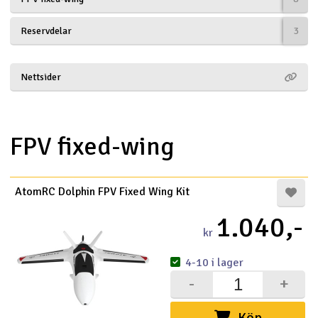
Båtar
Reservdelar
3
Drönare
Nettsider
Drönare för FPV
Flygplan
FPV fixed-wing
Helikopter
V
AtomRC Dolphin FPV Fixed Wing Kit
Kamerautrustning
1.040,-
kr
Modellbygg- och byggsatser
4-10 i lager
Modelljärnväg
-
+
Motor & tillbehör
Köp