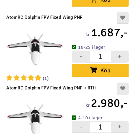
Outlet
AtomRC Dolphin FPV Fixed Wing PNP
Radioutrustning
1.687,-
kr
Raketer
10-25 i lager
-
+
Scooter & elfordon
Köp
Smarthem, lek och hobby
V
(1)
Solenergi
Hä
AtomRC Dolphin FPV Fixed Wing PNP + RTH
Vi
2.980,-
Verktyg, utrustning och tillbehör
kr
Al
Presentkort
4-10 i lager
Di
-
+