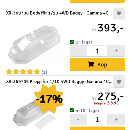
XR-369708 Body för 1/10 4WD Buggy - Gamma 4C
393,-
kr
2 i lager
-
+
Köp
(1)
XR-369709 Kropp för 1/10 4WD Buggy -Gamma 4C Light
275,-
-17%
kr
333,-
Tidigare
4-10 i lager
-
+