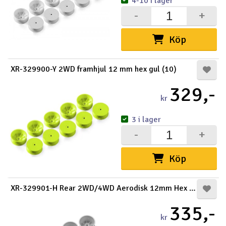
4-10 i lager
-
+
Köp
XR-329900-Y 2WD framhjul 12 mm hex gul (10)
329,-
kr
3 i lager
-
+
Köp
XR-329901-H Rear 2WD/4WD Aerodisk 12mm Hex (10)
335,-
kr