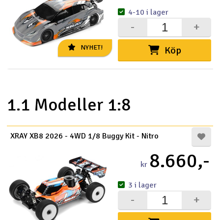
4-10 i lager
-
+
NYHET!
Köp
1.1 Modeller 1:8
XRAY XB8 2026 - 4WD 1/8 Buggy Kit - Nitro
8.660,-
kr
3 i lager
-
+