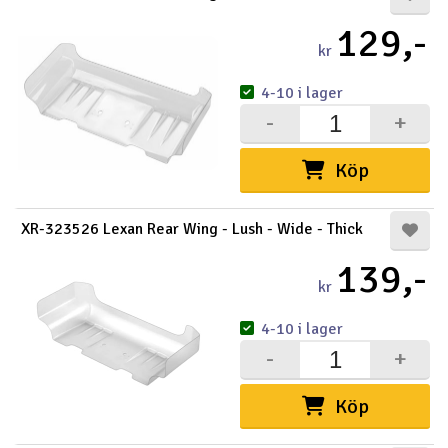
129,-
kr
4-10 i lager
-
+
Köp
XR-323526 Lexan Rear Wing - Lush - Wide - Thick
139,-
kr
4-10 i lager
-
+
Köp