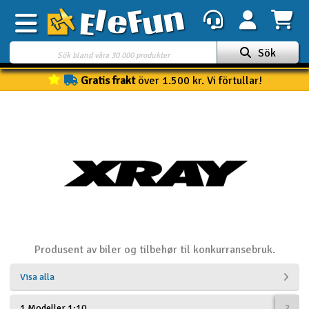
Sök
Gratis frakt
över 1.500 kr. Vi förtullar!
Veckans erbjudande
Outlet
Mina favoriter
K
Present kort
3D-print
Batteri & laddare
Produsent av biler og tilbehør til konkurransebruk.
Bilar
Visa alla
Bilbana
1 Modeller 1:10
2