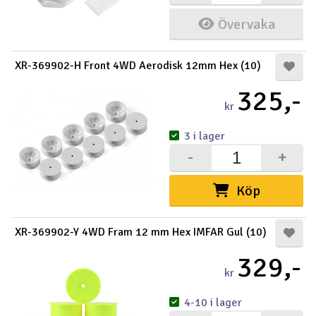
Övervaka
XR-369902-H Front 4WD Aerodisk 12mm Hex (10)
325,-
kr
3 i lager
-
+
Köp
XR-369902-Y 4WD Fram 12 mm Hex IMFAR Gul (10)
329,-
kr
4-10 i lager