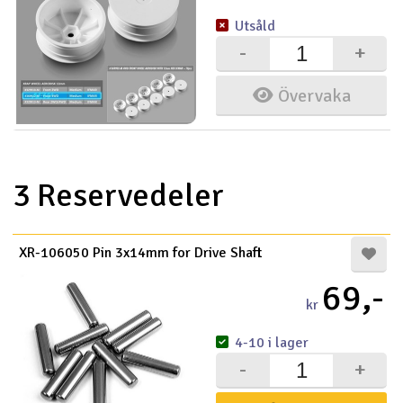
Utsåld
-
+
Övervaka
3 Reservedeler
XR-106050 Pin 3x14mm for Drive Shaft
69,-
kr
4-10 i lager
-
+