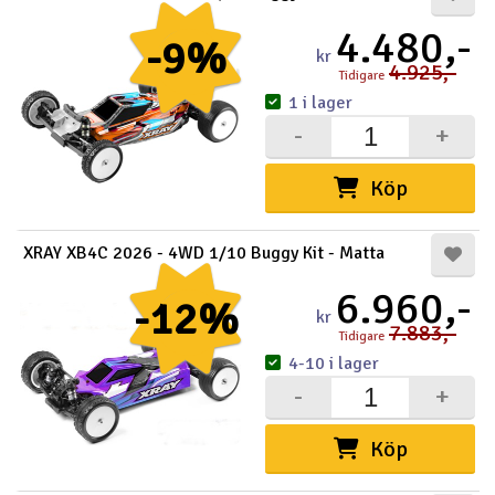
4.480,-
-9%
kr
4.925,-
Tidigare
1 i lager
-
+
Köp
XRAY XB4C 2026 - 4WD 1/10 Buggy Kit - Matta
6.960,-
-12%
kr
7.883,-
Tidigare
4-10 i lager
-
+
Köp