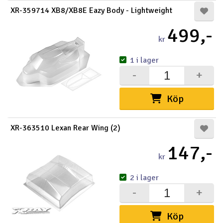
XR-359714 XB8/XB8E Eazy Body - Lightweight
499,-
kr
1 i lager
-
+
Köp
XR-363510 Lexan Rear Wing (2)
147,-
kr
2 i lager
-
+
Köp