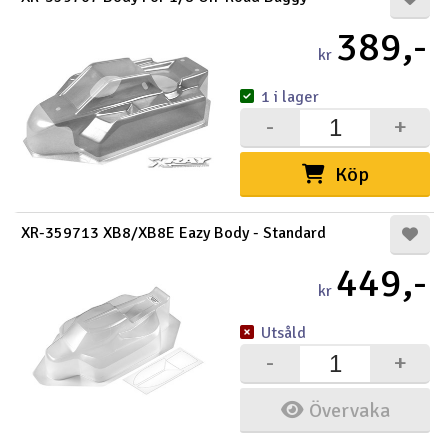
389,-
kr
1 i lager
-
+
Köp
XR-359713 XB8/XB8E Eazy Body - Standard
449,-
kr
Utsåld
-
+
Övervaka