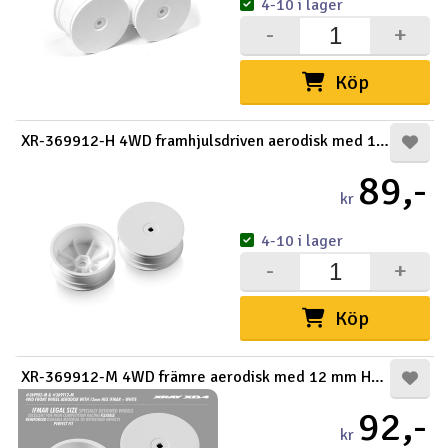
4-10 i lager
-
+
Köp
XR-369912-H 4WD framhjulsdriven aerodisk med 12 mm
89,-
kr
4-10 i lager
-
+
Köp
XR-369912-M 4WD främre aerodisk med 12 mm Hex (2)
92,-
kr