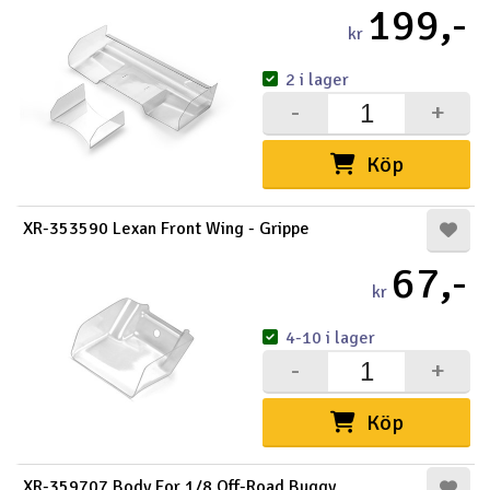
199,-
kr
2 i lager
-
+
Köp
XR-353590 Lexan Front Wing - Grippe
67,-
kr
4-10 i lager
-
+
Köp
XR-359707 Body For 1/8 Off-Road Buggy