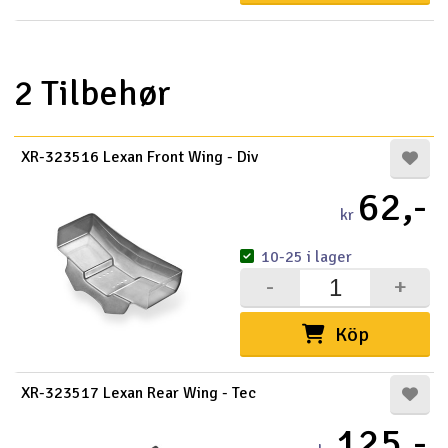
2 Tilbehør
XR-323516 Lexan Front Wing - Div
62,-
kr
10-25 i lager
-
+
Köp
XR-323517 Lexan Rear Wing - Tec
125,-