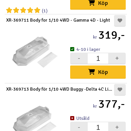
Köp
(1)
XR-369711 Body for 1/10 4WD - Gamma 4D - Light
319,-
kr
4-10 i lager
-
+
Köp
XR-369713 Body för 1/10 4WD Buggy -Delta 4C Light
377,-
kr
Utsåld
-
+