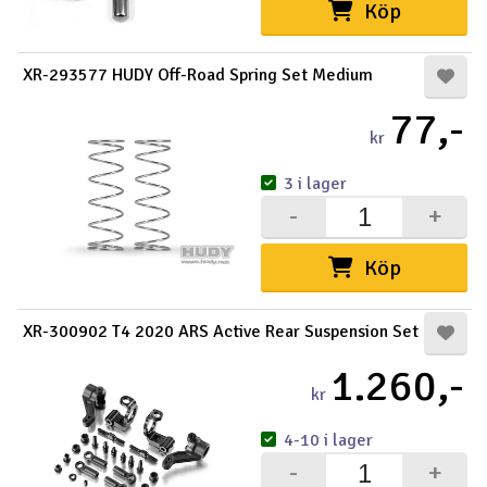
Köp
XR-293577 HUDY Off-Road Spring Set Medium
77,-
kr
3 i lager
-
+
Köp
XR-300902 T4 2020 ARS Active Rear Suspension Set
1.260,-
kr
4-10 i lager
-
+