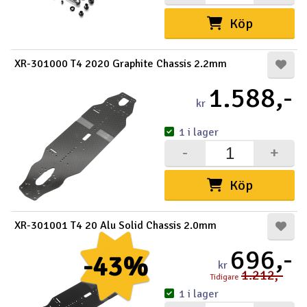
Köp
XR-301000 T4 2020 Graphite Chassis 2.2mm
1.588,-
kr
1 i lager
-
+
Köp
XR-301001 T4 20 Alu Solid Chassis 2.0mm
696,-
-43%
kr
1.212,-
Tidigare
1 i lager