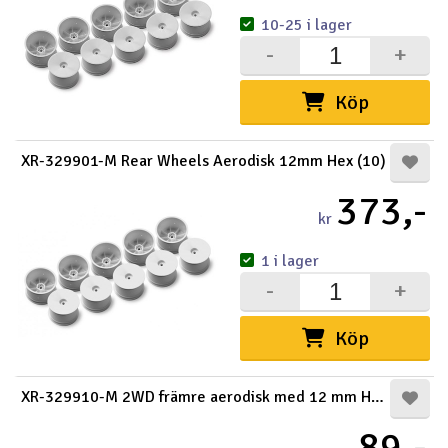
10-25 i lager
-
+
Köp
XR-329901-M Rear Wheels Aerodisk 12mm Hex (10)
373,-
kr
1 i lager
-
+
Köp
XR-329910-M 2WD främre aerodisk med 12 mm Hex (2)
89,-