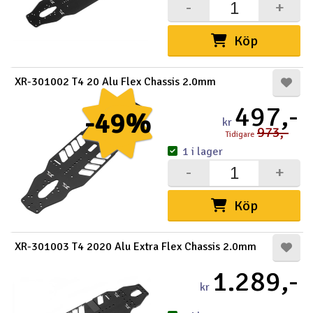
-
+
Köp
XR-301002 T4 20 Alu Flex Chassis 2.0mm
497,-
-49%
kr
973,-
Tidigare
1 i lager
-
+
Köp
XR-301003 T4 2020 Alu Extra Flex Chassis 2.0mm
1.289,-
kr