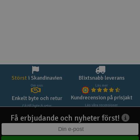
Störst
i Skandinavien
Blixtsnabb leverans
Om oss
Läs mer
Kundrecension på prisjakt
Enkelt byte och retur
Läs våra recensioner
Gå till byte & retur
Få erbjudande och nyheter först!