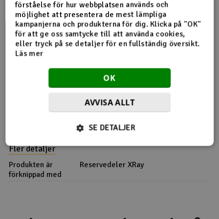
förståelse för hur webbplatsen används och
möjlighet att presentera de mest lämpliga
kampanjerna och produkterna för dig. Klicka på "OK"
för att ge oss samtycke till att använda cookies,
Produktinfo
Tipsa en vän
Recensioner
eller tryck på se detaljer för en fullständig översikt.
Läs mer
OK
Produktinformation
AVVISA ALLT
301332 T2 Rear Body Mount Set 6mm
SE DETALJER
Fler detaljer
Produkten är
Reservedeler XRay
förknippad med