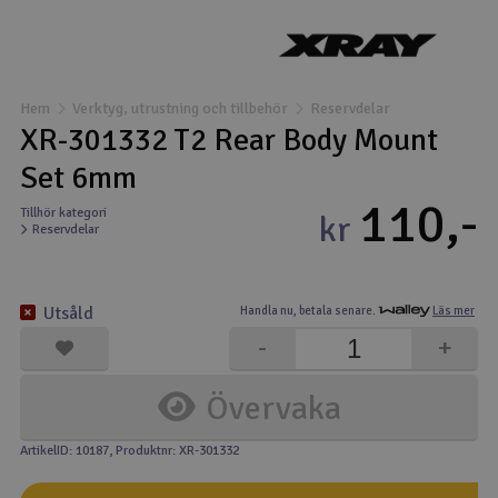
Båtar
Drönare
Hem
Verktyg, utrustning och tillbehör
Reservdelar
XR-301332 T2 Rear Body Mount
Drönare för FPV
Set 6mm
110,-
Flygplan
Tillhör kategori
kr
Reservdelar
Helikopter
V
Utsåld
Handla nu,
betala senare.
Läs mer
Kamerautrustning
-
+
Modellbygg- och byggsatser
Övervaka
Modelljärnväg
ArtikelID: 10187
, Produktnr: XR-301332
Motor & tillbehör