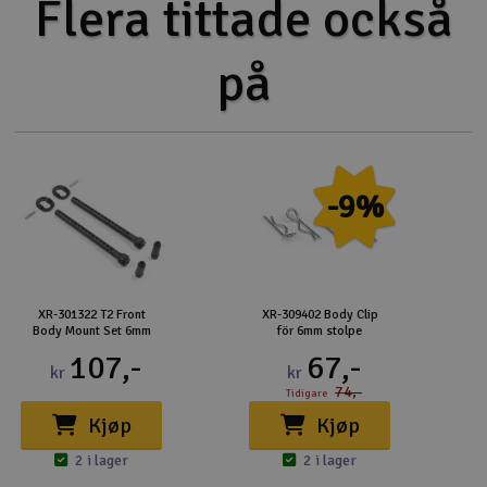
Flera tittade också
på
-9%
XR-301322 T2 Front
XR-309402 Body Clip
Body Mount Set 6mm
för 6mm stolpe
107,-
67,-
kr
kr
74,-
Tidigare
Kjøp
Kjøp
2 i lager
2 i lager