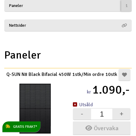
Paneler
1
Båtar
Drönare
Nettsider
Drönare för FPV
Paneler
Flygplan
Helikopter
Q-SUN N8 Black Bifacial 450W 1stk/Min ordre 10stk
V
1.090,-
Kamerautrustning
kr
Modellbygg- och byggsatser
Utsåld
-
+
Modelljärnväg
GRATIS FRAKT*
Övervaka
Motor & tillbehör
* Denna produkt