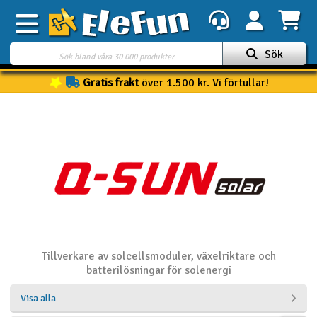
Sök
Gratis frakt
över 1.500 kr. Vi förtullar!
Veckans erbjudande
Outlet
Mina favoriter
K
Present kort
3D-print
Batteri & laddare
Tillverkare av solcellsmoduler, växelriktare och
Bilar
batterilösningar för solenergi
Visa alla
Bilbana