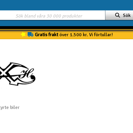
Sök
Gratis frakt
över 1.500 kr. Vi förtullar!
yrte biler