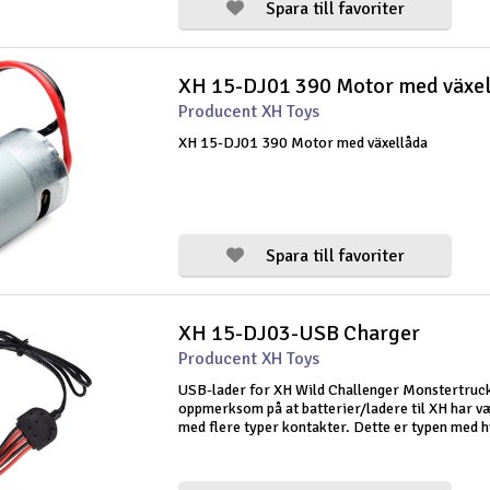
Spara till favoriter
XH 15-DJ01 390 Motor med växel
Producent XH Toys
XH 15-DJ01 390 Motor med växellåda
Spara till favoriter
XH 15-DJ03-USB Charger
Producent XH Toys
USB-lader for XH Wild Challenger Monstertruc
oppmerksom på at batterier/ladere til XH har væ
med flere typer kontakter. Dette er typen med h
med seks kontaktpunkter.