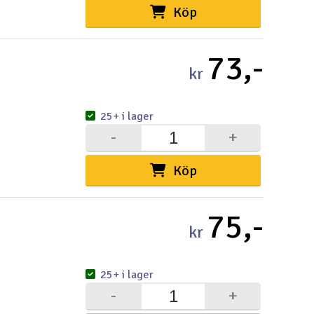
Köp
73,-
kr
25+ i lager
-
+
Köp
75,-
kr
25+ i lager
-
+