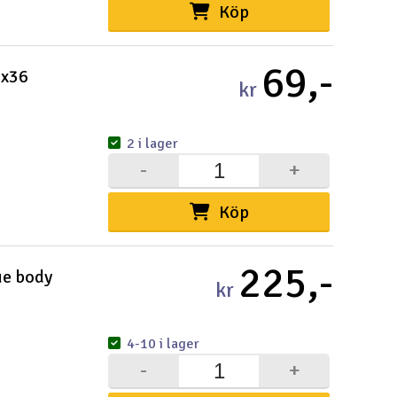
Köp
69,-
3x36
kr
2 i lager
-
+
Köp
225,-
ue body
kr
4-10 i lager
-
+