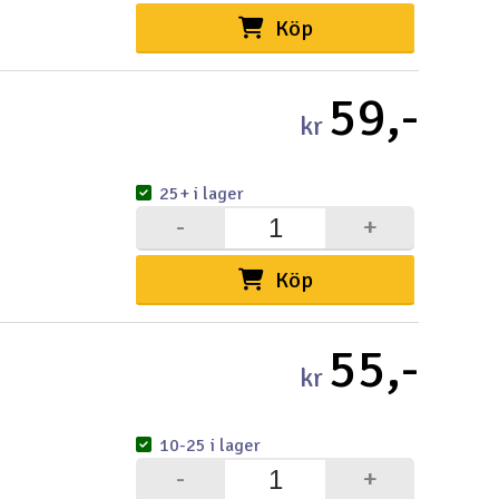
Köp
59,-
kr
25+ i lager
-
+
Köp
55,-
kr
10-25 i lager
-
+