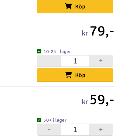
Köp
79,-
kr
10-25 i lager
-
+
Köp
59,-
kr
50+ i lager
-
+