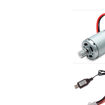
Scooter & elfordon
Smarthem, lek och hobby
Solenergi
Verktyg, utrustning och tillbehör
Presentkort