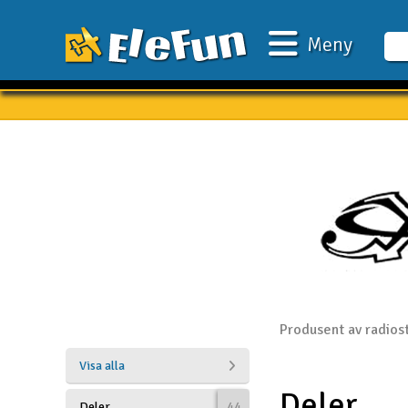
Meny
Veckans erbjudande
Outlet
Mina favoriter
Present kort
3D-print
Batteri & laddare
Bilar
Produsent av radiost
Bilbana
Visa alla
Deler
Båtar
Deler
44