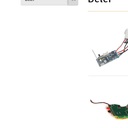
Drönare
Drönare för FPV
Flygplan
Helikopter
Kamerautrustning
Modellbygg- och byggsatser
Modelljärnväg
Motor & tillbehör
Outlet
Radioutrustning
Raketer