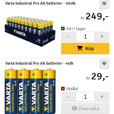
Varta Industrial Pro AA batterier - 40stk
Outlet
249,-
kr
Radioutrustning
50+ i lager
Raketer
-
+
Scooter & elfordon
Köp
Smarthem, lek och hobby
V
Varta Industrial Pro AA batterier - 4stk
29,-
Solenergi
Hä
kr
Vi
Verktyg, utrustning och tillbehör
Utsåld
-
+
Al
Presentkort
Di
Övervaka