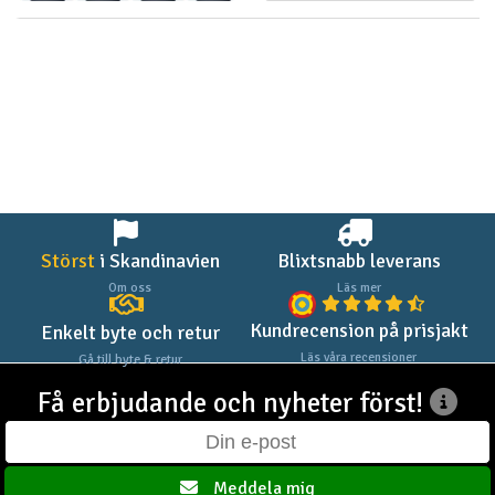
Störst
i Skandinavien
Blixtsnabb leverans
Om oss
Läs mer
Kundrecension på prisjakt
Enkelt byte och retur
Läs våra recensioner
Gå till byte & retur
Få erbjudande och nyheter först!
Meddela mig