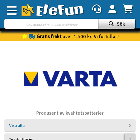
Sök
Gratis frakt
över 1.500 kr. Vi förtullar!
Veckans erbjudande
Outlet
Mina favoriter
K
Present kort
3D-print
Batteri & laddare
Produsent av kvalitetsbatterier
Bilar
Visa alla
Bilbana
Tørrbatterier
3