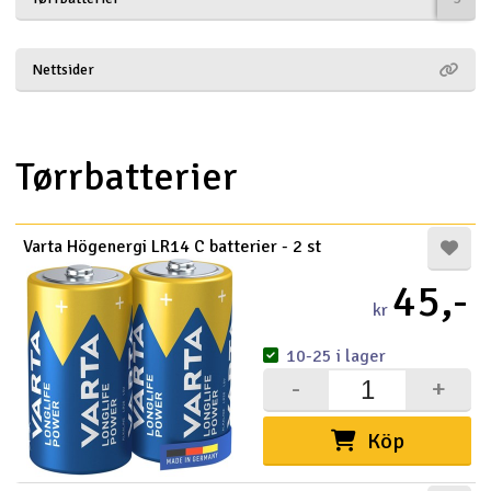
Båtar
Nettsider
Drönare
Drönare för FPV
Tørrbatterier
Flygplan
Varta Högenergi LR14 C batterier - 2 st
Helikopter
45,-
V
kr
Kamerautrustning
10-25 i lager
Modellbygg- och byggsatser
-
+
Modelljärnväg
Köp
Motor & tillbehör