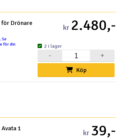
Snabblän
2.480,-
 för Drönare
kr
Paket
Köpvil
Distri
Frakt 
Datas
Intern
Garant
Infoka
Logoty
Ångerf
Betaln
Tävlin
Om Ele
. Se
e för din
2 i lager
-
+
a sikten i
Köp
Välko
Log
Dit
Din
39,-
 Avata 1
Mom
kr