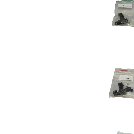
Scooter & elfordon
Smarthem, lek och hobby
Solenergi
Verktyg, utrustning och tillbehör
Presentkort