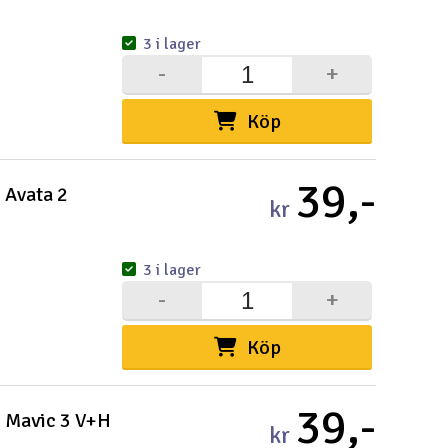
Cou
3 i lager
-
+
Köp
Varuko
39,-
 Avata 2
Här kan du
kr
Vi beräkna
3 i lager
Alla priser 
-
+
Din försänd
Köp
Änd
Pre
39,-
I Mavic 3 V+H
kr
Häm