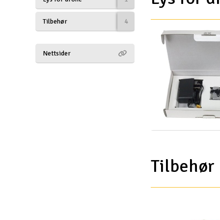
Drönare
Tilbehør
4
Drönare för FPV
Nettsider
Flygplan
Helikopter
Kamerautrustning
Modellbygg- och byggsatser
Modelljärnväg
Motor & tillbehör
Tilbehør
Outlet
Radioutrustning
Raketer