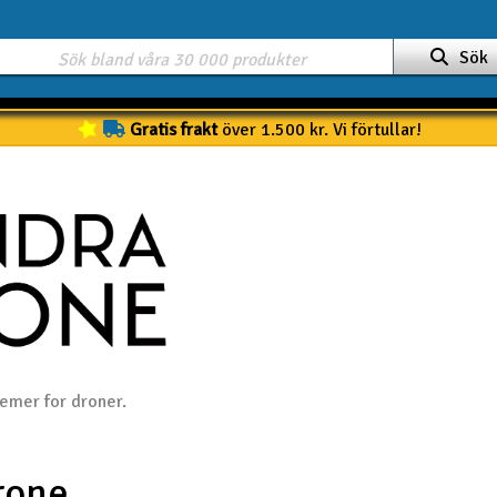
Sök
Gratis frakt
över 1.500 kr. Vi förtullar!
temer for droner.
rone