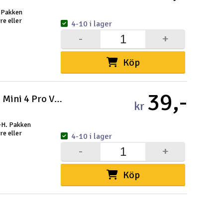
. Pakken
Spa
re eller
4-10 i lager
-
+
Skr
Töm
Köp
39,-
Tundra Drone Mini 5 - Brakett DJI Mini 4 Pro V+H
kr
V+H. Pakken
re eller
4-10 i lager
-
+
Köp