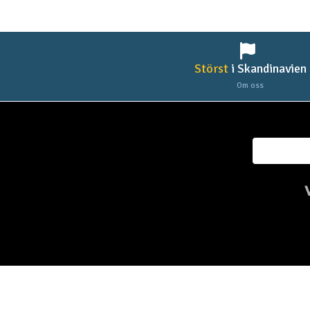
Störst
i Skandinavien
Om oss