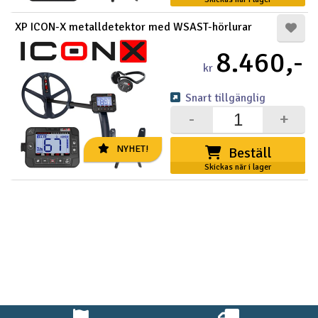
Outlet
XP ICON-X metalldetektor med WSAST-hörlurar
8.460,-
Radioutrustning
kr
Raketer
Snart tillgänglig
-
+
Scooter & elfordon
NYHET!
Beställ
Smarthem, lek och hobby
Skickas när i lager
V
Solenergi
Hä
Vi
Verktyg, utrustning och tillbehör
Al
Presentkort
Di