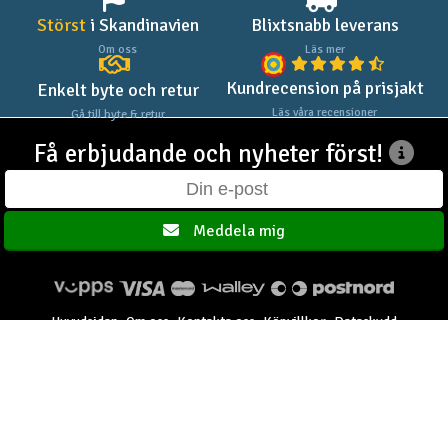
Störst
i Skandinavien
Blixtsnabb leverans
Om oss
Läs mer
Kundrecension på prisjakt
Enkelt byte och retur
Läs våra recensioner
Gå till byte & retur
Få erbjudande och nyheter först!
Meddela mig
Huvudsidan
Om oss
Kontakta oss
Köpvillkor
Dataskydd
Elefun AS © 2003 - 2026