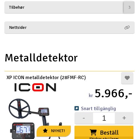
Tilbehør
3
Båtar
Drönare
Nettsider
Drönare för FPV
Metalldetektor
Flygplan
Helikopter
XP ICON metalldetektor (28FMF-RC)
V
Kamerautrustning
5.966,-
kr
Modellbygg- och byggsatser
Snart tillgänglig
-
+
Modelljärnväg
NYHET!
Beställ
Motor & tillbehör
Skickas när i lager