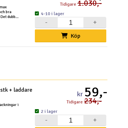
1.030,-
Tidigare
 max
Spa
och bra
4-10 i lager
 Det dubbla
-
+
ensioner
Skr
Töm
Köp
59,-
stk + laddare
kr
234,-
Tidigare
packningar i
2 i lager
-
+