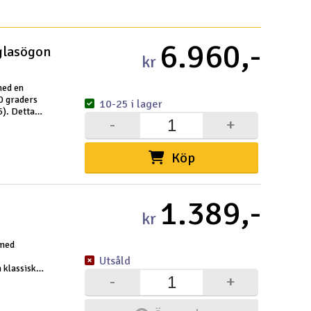
Snabblän
6.960,-
glasögon
kr
Paket
Köpvil
Distri
Frakt 
Datas
Intern
Garant
Infoka
Logoty
Ångerf
Betaln
Tävlin
Om Ele
ed en
0 graders
10-25 i lager
6). Detta
-
+
Köp
Välko
1.389,-
Log
kr
Dit
 med
Utsåld
Din
 klassisk
-
+
för FPV-
Mom