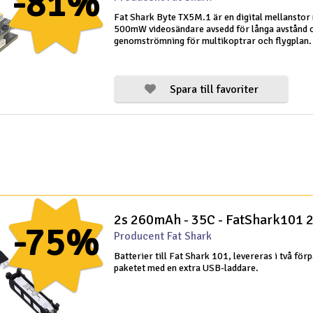
-81%
Fat Shark Byte TX5M.1 är en digital mellanstor
500mW videosändare avsedd för långa avstånd 
genomströmning för multikoptrar och flygplan.
tornet ger kompakta 20x20 mm monteringsdim
och enkel installation. Stöder 2-6S fa
Spara till favoriter
2s 260mAh - 35C - FatShark101 2
-75%
Producent Fat Shark
Batterier till Fat Shark 101, levereras i två för
paketet med en extra USB-laddare.