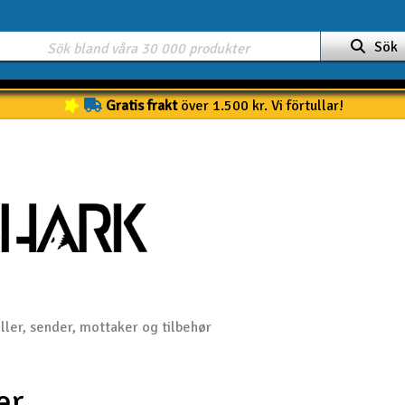
Sök
Gratis frakt
över 1.500 kr. Vi förtullar!
ller, sender, mottaker og tilbehør
er