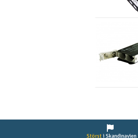
Störst
i Skandinavien