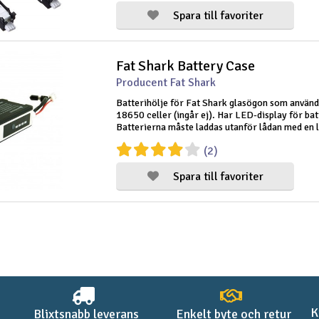
Spara till favoriter
Fat Shark Battery Case
Producent Fat Shark
Batterihölje för Fat Shark glasögon som använd
18650 celler (ingår ej). Har LED-display för bat
Batterierna måste laddas utanför lådan med en 
laddare.
(2)
Spara till favoriter
K
Blixtsnabb leverans
Enkelt byte och retur