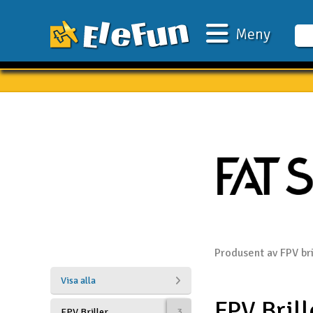
Meny
Veckans erbjudande
Outlet
Mina favoriter
Present kort
3D-print
Batteri & laddare
Bilar
Produsent av FPV bri
Bilbana
Visa alla
FPV Brill
Båtar
FPV Briller
3