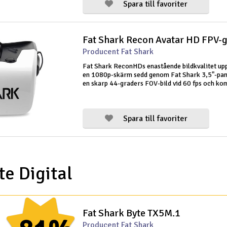
Spara till favoriter
Fat Shark Recon Avatar HD FPV-
Producent Fat Shark
Fat Shark ReconHDs enastående bildkvalitet u
en 1080p-skärm sedd genom Fat Shark 3,5"-pan
en skarp 44-graders FOV-bild vid 60 fps och kom
med WalkSnail-sändare. Recon anses vara en
högpresterande glasögon till ett överkom
Spara till favoriter
te Digital
Fat Shark Byte TX5M.1
Producent Fat Shark