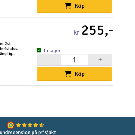
Köp
255,-
kr
er 2st
teristatus.
1 i lager
lämplig
-
+
Köp
undrecension på prisjakt