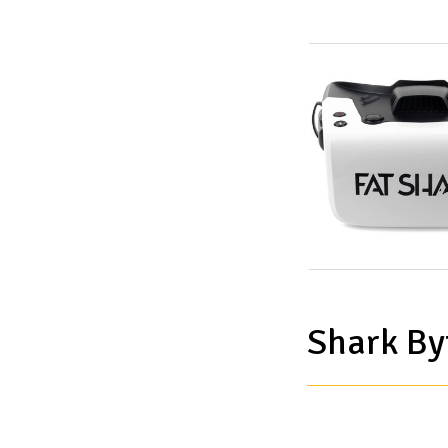
Scooter & elfordon
Smarthem, lek och hobby
Solenergi
Verktyg, utrustning och tillbehör
Presentkort
Shark By