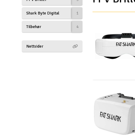
Drönare
Shark Byte Digital
1
Drönare för FPV
Tilbehør
4
Flygplan
Helikopter
Nettsider
Kamerautrustning
Modellbygg- och byggsatser
Modelljärnväg
Motor & tillbehör
Outlet
Radioutrustning
Raketer