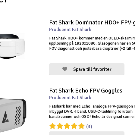
Fat Shark Dominator HDO+ FPV-
Producent Fat Shark
Fat Shark HDO+ kommer med en OLED-skärm m
upplösning på 1920x1080. Glasögonen har en 5
FOV diagonalt och justerbara dioptrier (+2 till -
paket innehåller glasögon, XT60 strömkabel,
rengöringsduk och ett praktiskt fodral.
Spara till favoriter
Fat Shark Echo FPV Goggles
Producent Fat Shark
Fatshark här med Echo, analoga FPV-glasögon
inbyggd DVR, 4 band, USB-C-laddning förutom
kanalscanner och OSD! Echo är designad som en
"lådglasögon" och är en lysande instegsmodell 
(3)
piloten!