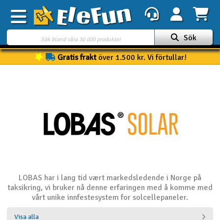
Sök
Gratis frakt
över 1.500 kr. Vi förtullar!
Veckans erbjudande
Outlet
Mina favoriter
K
Present kort
3D-print
Batteri & laddare
LOBAS har i lang tid vært markedsledende i Norge på
taksikring, vi bruker nå denne erfaringen med å komme med
Bilar
vårt unike innfestesystem for solcellepaneler.
Bilbana
Visa alla