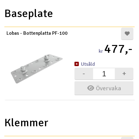
Baseplate
Lobas - Bottenplatta PF-100
477,-
kr
Utsåld
-
+
Övervaka
Klemmer