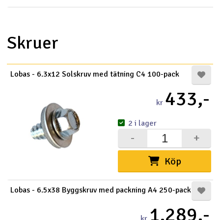
Skruer
Lobas - 6.3x12 Solskruv med tätning C4 100-pack
433,-
kr
2 i lager
-
+
Köp
Lobas - 6.5x38 Byggskruv med packning A4 250-pack
1.289,-
kr