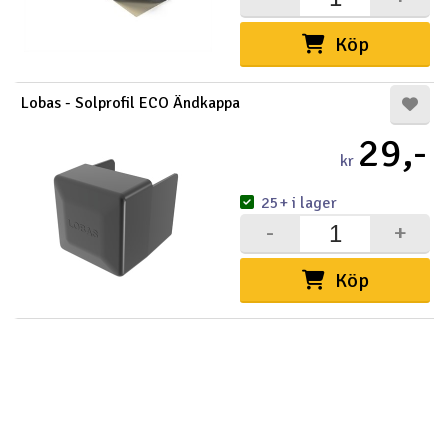
Köp
Lobas - Solprofil ECO Ändkappa
29,-
kr
25+ i lager
-
+
Köp