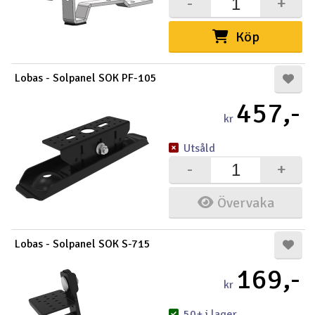
-
+
Köp
Lobas - Solpanel SOK PF-105
457,-
kr
Utsåld
-
+
Övervaka
Lobas - Solpanel SOK S-715
169,-
kr
50+ i lager