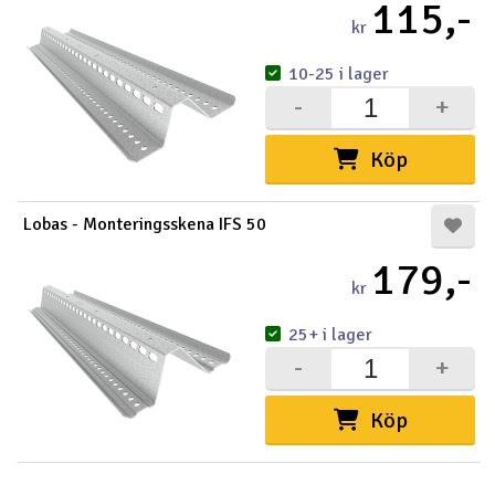
115,-
kr
10-25 i lager
-
+
Köp
Lobas - Monteringsskena IFS 50
179,-
kr
25+ i lager
-
+
Köp