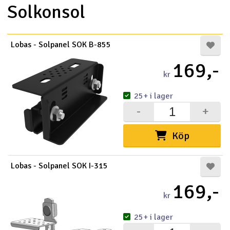
Solkonsol
Outlet
Radioutrustning
Lobas - Solpanel SOK B-855
169,-
Raketer
kr
Scooter & elfordon
25+ i lager
-
+
Smarthem, lek och hobby
V
Köp
Solenergi
Hä
Vi
Lobas - Solpanel SOK I-315
Verktyg, utrustning och tillbehör
169,-
kr
Al
Presentkort
Di
25+ i lager