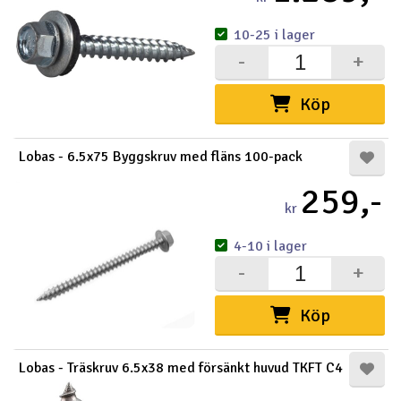
10-25 i lager
-
+
Köp
Lobas - 6.5x75 Byggskruv med fläns 100-pack
259,-
kr
4-10 i lager
-
+
Köp
Lobas - Träskruv 6.5x38 med försänkt huvud TKFT C4