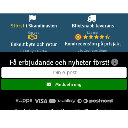
Störst
i Skandinavien
Blixtsnabb leverans
Om oss
Läs mer
Kundrecension på prisjakt
Enkelt byte och retur
Läs våra recensioner
Gå till byte & retur
Få erbjudande och nyheter först!
Meddela mig
Huvudsidan
Om oss
Kontakta oss
Köpvillkor
Dataskydd