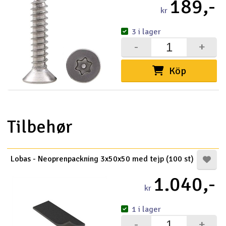
189,-
kr
3 i lager
-
+
Köp
Tilbehør
Lobas - Neoprenpackning 3x50x50 med tejp (100 st)
1.040,-
kr
1 i lager
-
+