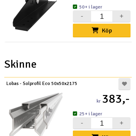
50+ i lager
-
+
Köp
Skinne
Lobas - Solprofil Eco 50x50x2175
383,-
kr
25+ i lager
-
+