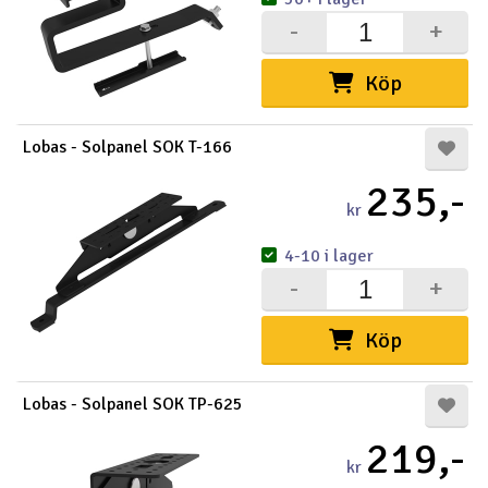
-
+
Köp
Lobas - Solpanel SOK T-166
235,-
kr
4-10 i lager
-
+
Köp
Lobas - Solpanel SOK TP-625
219,-
kr