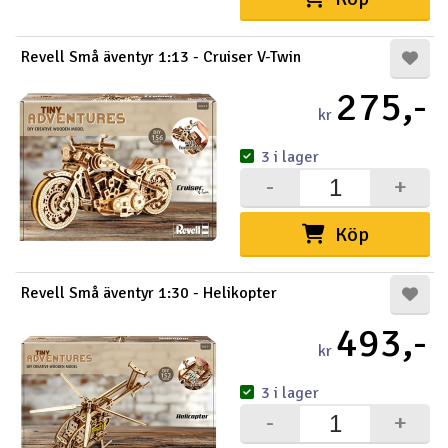
Revell Små äventyr 1:13 - Cruiser V-Twin
275,-
kr
3 i lager
-
+
Köp
Revell Små äventyr 1:30 - Helikopter
493,-
kr
3 i lager
-
+