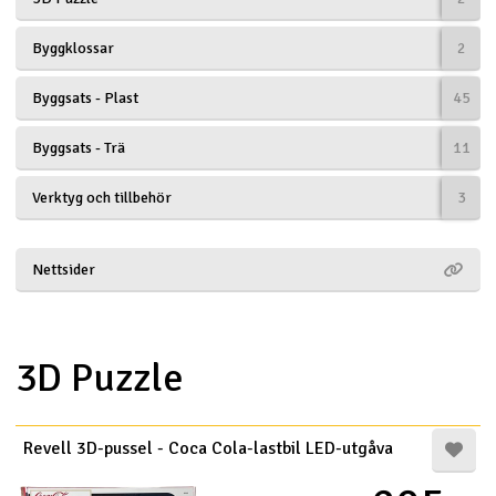
Båtar
Byggklossar
2
Drönare
Byggsats - Plast
45
Drönare för FPV
Byggsats - Trä
11
Verktyg och tillbehör
3
Flygplan
Helikopter
Nettsider
V
Kamerautrustning
3D Puzzle
Modellbygg- och byggsatser
Modelljärnväg
Revell 3D-pussel - Coca Cola-lastbil LED-utgåva
Motor & tillbehör