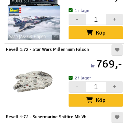
1 i lager
-
+
Köp
Revell 1:72 - Star Wars Millennium Falcon
769,-
kr
2 i lager
-
+
Köp
Revell 1:72 - Supermarine Spitfire Mk.Vb