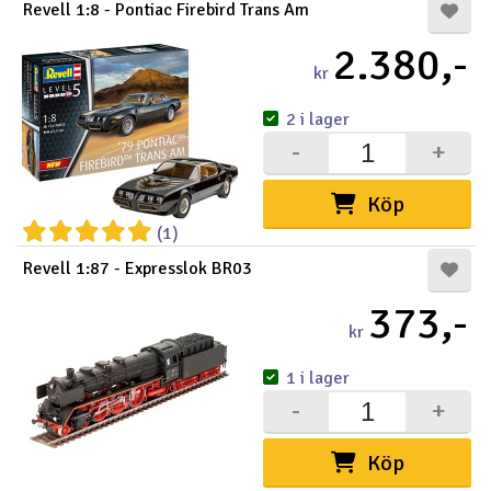
Revell 1:8 - Pontiac Firebird Trans Am
2.380,-
kr
2 i lager
-
+
Köp
(1)
Revell 1:87 - Expresslok BR03
373,-
kr
1 i lager
-
+
Köp