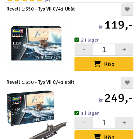
Revell 1:350 - Typ VII C/41 Ubåt
119,-
kr
2 i lager
-
+
Köp
Revell 1:350 - Typ VII C/41 ubåt
249,-
kr
1 i lager
-
+
Köp