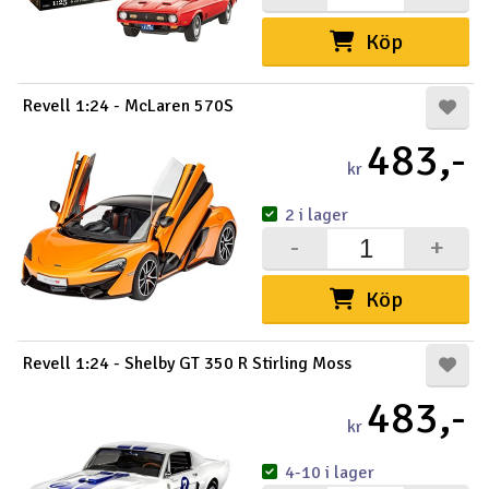
Köp
Revell 1:24 - McLaren 570S
483,-
kr
2 i lager
-
+
Köp
Revell 1:24 - Shelby GT 350 R Stirling Moss
483,-
kr
4-10 i lager