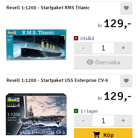
Revell 1:1200 - Startpaket RMS Titanic
129,-
kr
Utsåld
-
+
Övervaka
Revell 1:1200 - Startpaket USS Enterprise CV-6
129,-
kr
1 i lager
-
+
Köp