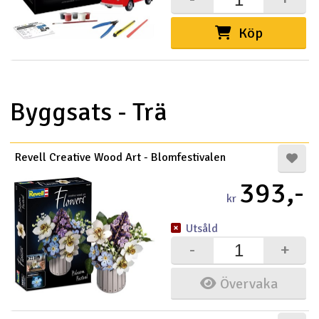
Köp
Byggsats - Trä
Revell Creative Wood Art - Blomfestivalen
393,-
kr
Utsåld
-
+
Övervaka