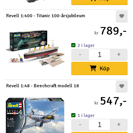
Revell 1:400 - Titanic 100-årsjubileum
789,-
kr
2 i lager
-
+
Köp
Revell 1:48 - Beechcraft modell 18
547,-
kr
1 i lager
-
+