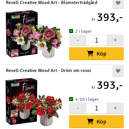
Revell Creative Wood Art - Blomsterträdgård
393,-
kr
2 i lager
-
+
Köp
Revell Creative Wood Art - Dröm om rosor
393,-
kr
4-10 i lager
-
+
Köp