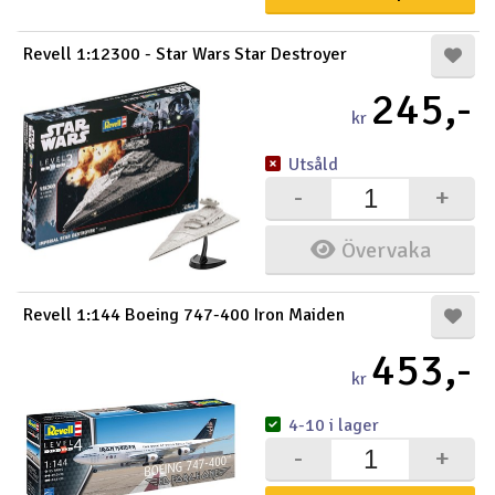
Revell 1:12300 - Star Wars Star Destroyer
245,-
kr
Utsåld
-
+
Övervaka
Revell 1:144 Boeing 747-400 Iron Maiden
453,-
kr
4-10 i lager
-
+