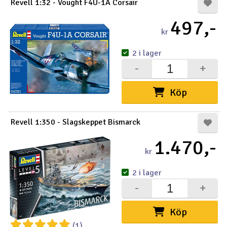
Revell 1:32 - Vought F4U-1A Corsair
497,-
kr
2 i lager
-
+
Köp
Revell 1:350 - Slagskeppet Bismarck
1.470,-
kr
2 i lager
-
+
Köp
(1)