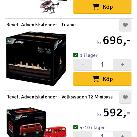
Köp
Revell Adventskalender - Titanic
696,-
kr
1 i lager
-
+
Köp
Revell Adventskalender - Volkswagen T2 Minibuss
592,-
kr
4-10 i lager
-
+