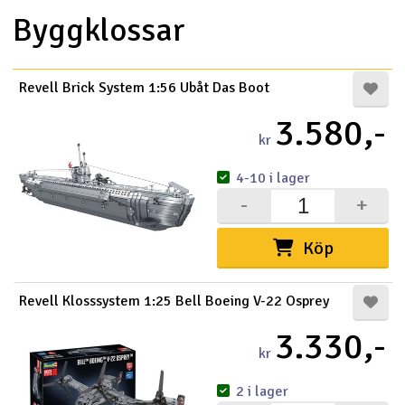
Byggklossar
Revell Brick System 1:56 Ubåt Das Boot
3.580,-
kr
4-10 i lager
-
+
Köp
Revell Klosssystem 1:25 Bell Boeing V-22 Osprey
3.330,-
kr
2 i lager