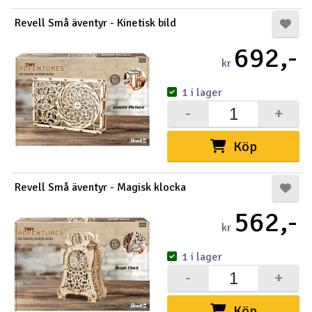
Revell Små äventyr - Kinetisk bild
692,-
kr
1 i lager
-
+
Köp
Revell Små äventyr - Magisk klocka
562,-
kr
1 i lager
-
+
Köp