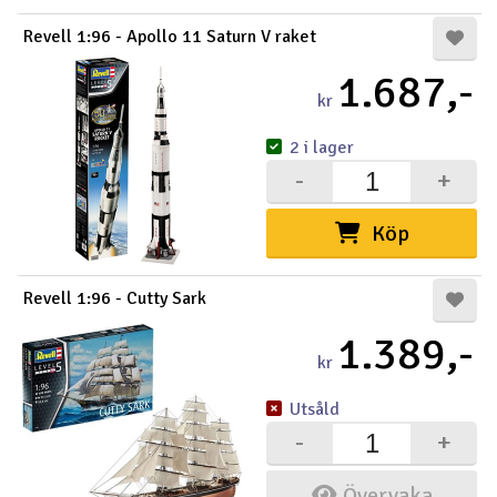
Revell 1:96 - Apollo 11 Saturn V raket
1.687,-
kr
2 i lager
-
+
Köp
Revell 1:96 - Cutty Sark
1.389,-
kr
Utsåld
-
+
Övervaka