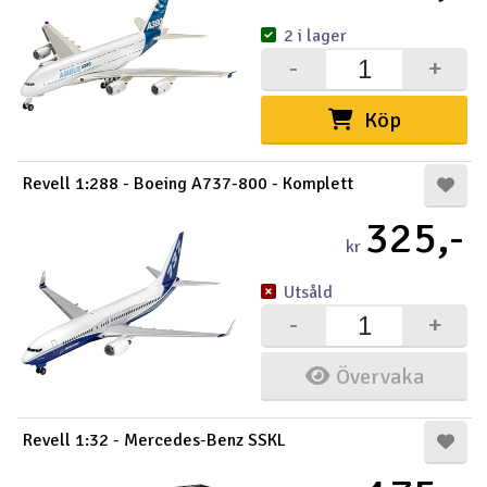
2 i lager
-
+
Köp
Revell 1:288 - Boeing A737-800 - Komplett
325,-
kr
Utsåld
-
+
Övervaka
Revell 1:32 - Mercedes-Benz SSKL