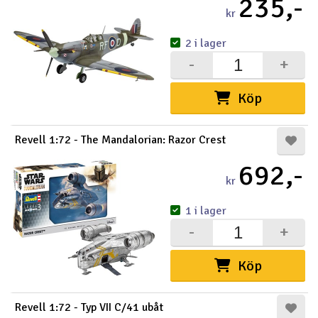
235,-
kr
2 i lager
-
+
Köp
Revell 1:72 - The Mandalorian: Razor Crest
692,-
kr
1 i lager
-
+
Köp
Revell 1:72 - Typ VII C/41 ubåt