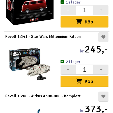
1 i lager
-
+
Köp
Revell 1:241 - Star Wars Millennium Falcon
245,-
kr
2 i lager
-
+
Köp
Revell 1:288 - Airbus A380-800 - Komplett
373,-
kr