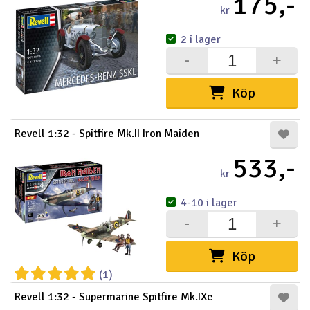
175,-
kr
2 i lager
-
+
Köp
Revell 1:32 - Spitfire Mk.II Iron Maiden
533,-
kr
4-10 i lager
-
+
Köp
(1)
Revell 1:32 - Supermarine Spitfire Mk.IXc