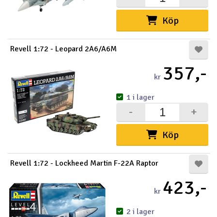
Köp
Revell 1:72 - Leopard 2A6/A6M
357,-
kr
1 i lager
-
+
Köp
Revell 1:72 - Lockheed Martin F-22A Raptor
423,-
kr
2 i lager