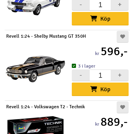
-
+
Köp
Revell 1:24 - Shelby Mustang GT 350H
596,-
kr
3 i lager
-
+
Köp
Revell 1:24 - Volkswagen T2 - Technik
889,-
kr