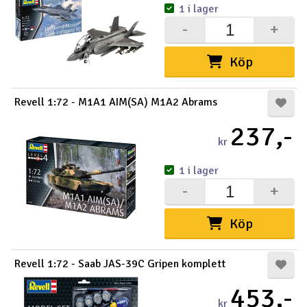
1 i lager
-
+
Köp
Revell 1:72 - M1A1 AIM(SA) M1A2 Abrams
237,-
kr
1 i lager
-
+
Köp
Revell 1:72 - Saab JAS-39C Gripen komplett
453,-
kr