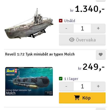
1.340,-
kr
Utsåld
-
+
Övervaka
Revell 1:72 Tysk miniubåt av typen Molch
249,-
kr
1 i lager
-
+
Köp