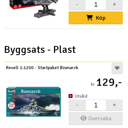
-
+
Köp
Byggsats - Plast
Revell 1:1200 - Startpaket Bismarck
129,-
kr
Utsåld
-
+
Övervaka