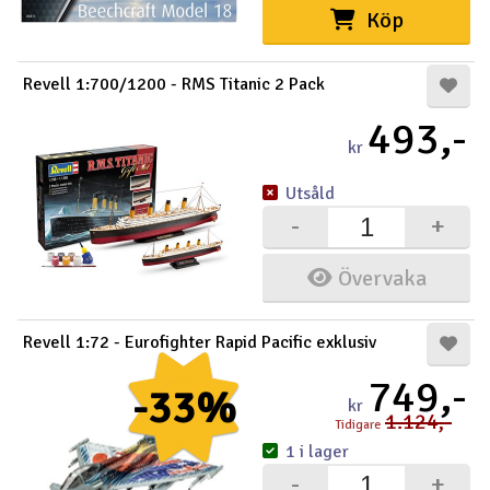
Köp
Revell 1:700/1200 - RMS Titanic 2 Pack
493,-
kr
Utsåld
-
+
Övervaka
Revell 1:72 - Eurofighter Rapid Pacific exklusiv
749,-
-33%
kr
1.124,-
Tidigare
1 i lager
-
+