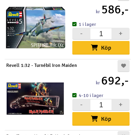
586,-
kr
1 i lager
-
+
Köp
Revell 1:32 - Turnébil Iron Maiden
692,-
kr
4-10 i lager
-
+
Köp