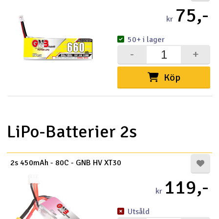
75,-
kr
50+ i lager
-
+
Köp
LiPo-Batterier 2s
2s 450mAh - 80C - GNB HV XT30
119,-
kr
Utsåld