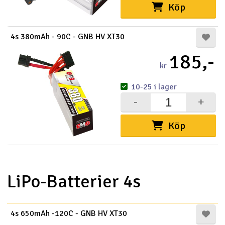
Köp
4s 380mAh - 90C - GNB HV XT30
185,-
kr
10-25 i lager
-
+
Köp
LiPo-Batterier 4s
4s 650mAh -120C - GNB HV XT30