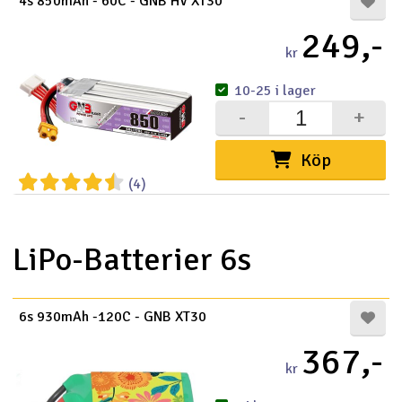
4s 850mAh - 60C - GNB HV XT30
249,-
kr
10-25 i lager
-
+
Köp
(4)
LiPo-Batterier 6s
6s 930mAh -120C - GNB XT30
367,-
kr