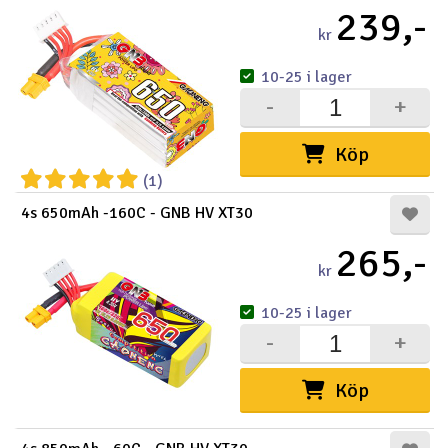
239,-
kr
10-25 i lager
-
+
Köp
(1)
4s 650mAh -160C - GNB HV XT30
265,-
kr
10-25 i lager
-
+
Köp