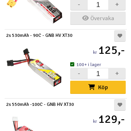
-
+
Övervaka
2s 530mAh - 90C - GNB HV XT30
125,-
kr
100+ i lager
-
+
Köp
2s 550mAh -100C - GNB HV XT30
129,-
kr