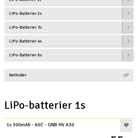
Båtar
LiPo-Batterier 2s
5
Drönare
LiPo-Batterier 3s
2
Drönare för FPV
LiPo-Batterier 4s
3
LiPo-Batterier 6s
3
Flygplan
Helikopter
Nettsider
V
Kamerautrustning
LiPo-batterier 1s
Modellbygg- och byggsatser
Modelljärnväg
1s 300mAh - 60C - GNB HV A30
Motor & tillbehör