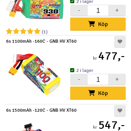
2 i lager
-
+
Köp
(1)
6s 1100mAh -160C - GNB HV XT60
477,-
kr
2 i lager
-
+
Köp
6s 1500mAh -120C - GNB HV XT60
547,-
kr