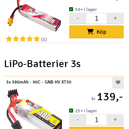
50+ i lager
-
+
Köp
(1)
LiPo-Batterier 3s
3s 380mAh - 90C - GNB HV XT30
139,-
kr
25+ i lager
-
+