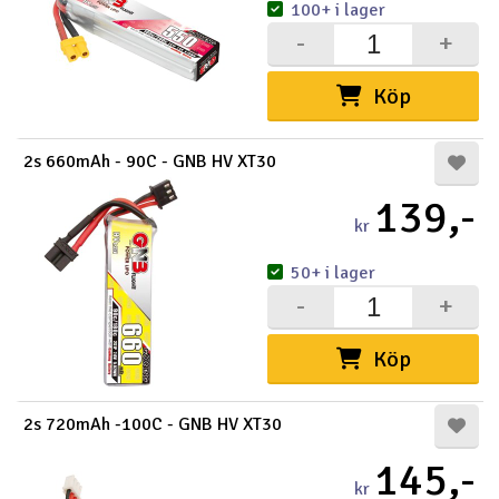
100+ i lager
-
+
Köp
2s 660mAh - 90C - GNB HV XT30
139,-
kr
50+ i lager
-
+
Köp
2s 720mAh -100C - GNB HV XT30
145,-
kr