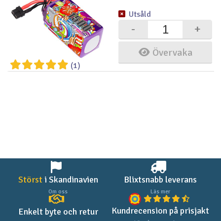
Utsåld
-
+
Övervaka
(1)
Störst
i Skandinavien
Blixtsnabb leverans
Om oss
Läs mer
Kundrecension på prisjakt
Enkelt byte och retur