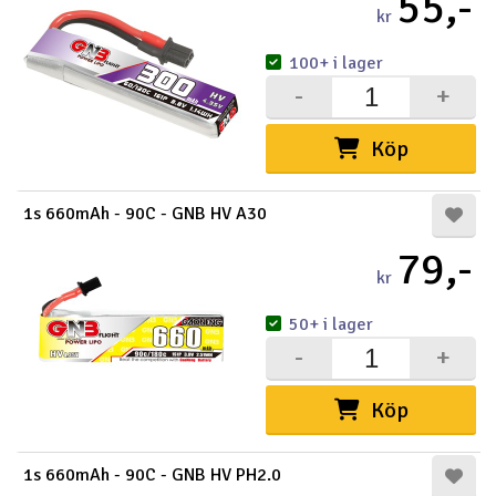
55,-
kr
Outlet
100+ i lager
-
+
Radioutrustning
Köp
Raketer
Scooter & elfordon
1s 660mAh - 90C - GNB HV A30
79,-
Smarthem, lek och hobby
V
kr
Solenergi
Hä
50+ i lager
Vi
-
+
Verktyg, utrustning och tillbehör
Köp
Al
Presentkort
Di
1s 660mAh - 90C - GNB HV PH2.0