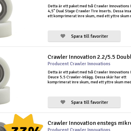
Detta är ett paket med två Crawler Innovations 
4,5" Dual Stage Crawler Tire Inserts. Dessa ins
ett komprimerat inre skum, med ett yttre skum
medeldensitet. Crawler Innovations har tillfört 
material och en insatsdesign
Spara till favoriter
Producent Crawler Innovations
Detta är ett paket med två Crawler Innovations
Deuce 5.5 Crawler-inlägg. Dessa skär har ett
komprimerat inre skum, med ett yttre skum me
medeldensitet. Crawler Innovations har tillfört 
material och design till crawlervärlden som dr
Spara till favoriter
Crawler Innovation enstegs mikr
Producent Crawler Innovations