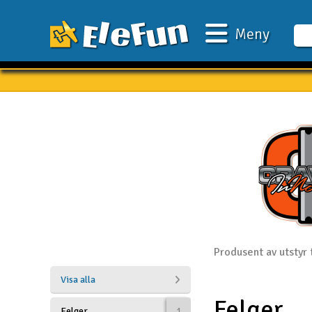
Meny
Veckans erbjudande
Outlet
Mina favoriter
Present kort
3D-print
Batteri & laddare
Bilar
Produsent av utstyr 
Bilbana
Visa alla
Felger
Båtar
Felger
1