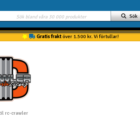
Sök
Gratis frakt
över 1.500 kr. Vi förtullar!
til rc-crawler