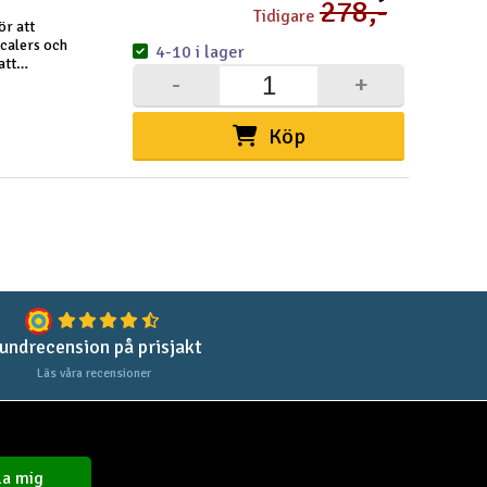
278,-
Tidigare
ör att
Spa
calers och
4-10 i lager
att
-
+
er dig
Skr
Töm
Köp
undrecension på prisjakt
Läs våra recensioner
a mig