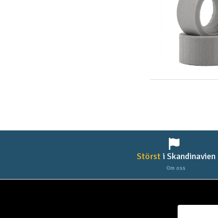
Störst
i Skandinavien
Om oss