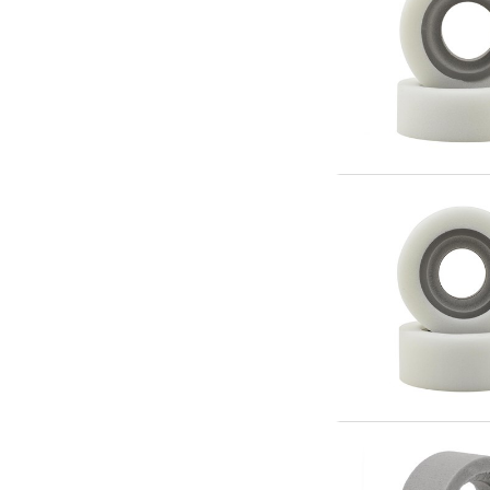
Scooter & elfordon
Smarthem, lek och hobby
Solenergi
Verktyg, utrustning och tillbehör
Presentkort