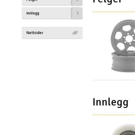
Drönare
Innlegg
3
Drönare för FPV
Nettsider
Flygplan
Helikopter
Kamerautrustning
Modellbygg- och byggsatser
Modelljärnväg
Motor & tillbehör
Innlegg
Outlet
Radioutrustning
Raketer