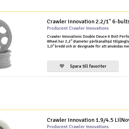
Crawler Innovation 2.2/1" 6-bults
Producent Crawler Innovations
Crawler Innovations Double Deuce 6 Bolt Per
Wheel har 2,2" diameter pärlkanalhjul tillgängl
1,0" bredd och är designade för att användas m
Products SLW-nav. Axial Trail Ready plastnav p
dessa hjul för den vik
Spara till favoriter
Crawler Innovation 1.9/4.5 LilN
Producent Crawler Innovations