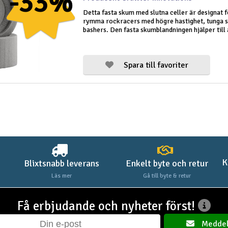
-33%
Detta fasta skum med slutna celler är designat f
rymma rockracers med högre hastighet, tunga s
bashers. Den fasta skumblandningen hjälper till 
förhindra att däcket välter, håller formen och g
konsekventa köregenskaper. Skum
Spara till favoriter
K
Blixtsnabb leverans
Enkelt byte och retur
Läs mer
Gå till byte & retur
Få erbjudande och nyheter först!
Meddel