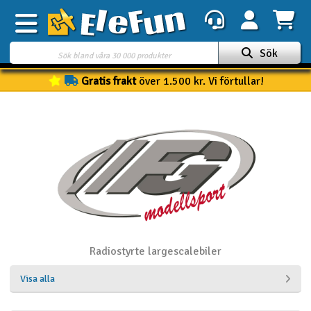
Sök
Gratis frakt
över 1.500 kr. Vi förtullar!
Veckans erbjudande
Outlet
Mina favoriter
K
Present kort
3D-print
Batteri & laddare
Radiostyrte largescalebiler
Bilar
Visa alla
Bilbana