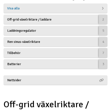
Båtar
Visa alla
Off-grid växelriktare / laddare
2
Drönare
Laddningsregulator
5
Drönare för FPV
Ren sinus-växelriktare
4
Flygplan
Tillbehör
7
Helikopter
Batterier
3
V
Kamerautrustning
Nettsider
Modellbygg- och byggsatser
Modelljärnväg
Off-grid växelriktare /
Motor & tillbehör