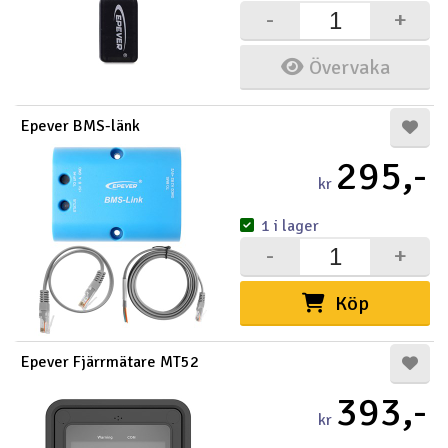
-
+
Övervaka
Epever BMS-länk
295,-
kr
1 i lager
-
+
Köp
Epever Fjärrmätare MT52
393,-
kr