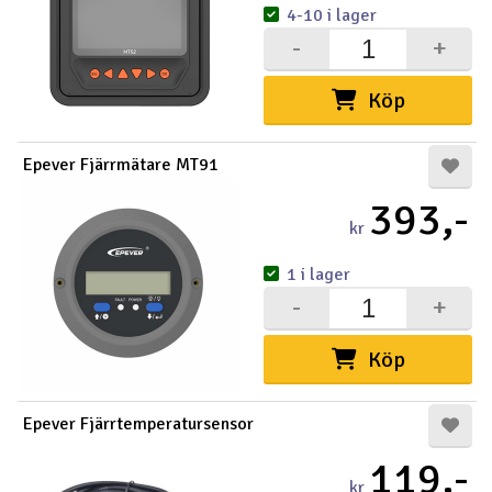
4-10 i lager
-
+
Köp
Epever Fjärrmätare MT91
393,-
kr
1 i lager
-
+
Köp
Epever Fjärrtemperatursensor
119,-
kr