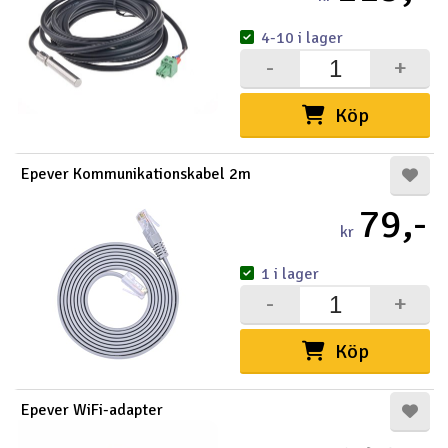
4-10 i lager
-
+
Köp
Epever Kommunikationskabel 2m
79,-
kr
1 i lager
-
+
Köp
Epever WiFi-adapter