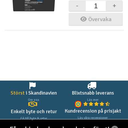
-
+
Övervaka
Störst
i Skandinavien
Blixtsnabb leverans
Om oss
Läs mer
Kundrecension på prisjakt
Enkelt byte och retur
Läs våra recensioner
Gå till byte & retur