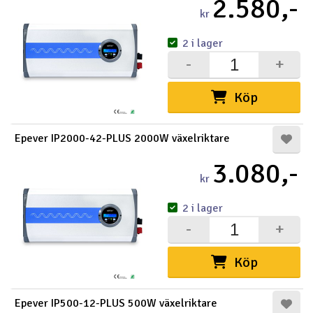
2.580,-
kr
2 i lager
-
+
Köp
Epever IP2000-42-PLUS 2000W växelriktare
3.080,-
kr
2 i lager
-
+
Köp
Epever IP500-12-PLUS 500W växelriktare