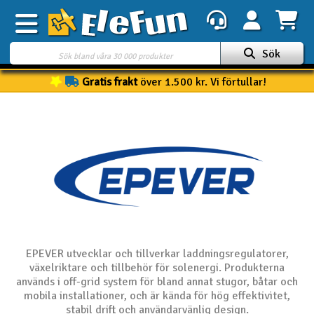
Sök
Gratis frakt
över 1.500 kr. Vi förtullar!
Veckans erbjudande
Outlet
Mina favoriter
K
Present kort
3D-print
Batteri & laddare
EPEVER utvecklar och tillverkar laddningsregulatorer,
växelriktare och tillbehör för solenergi. Produkterna
Bilar
används i off-grid system för bland annat stugor, båtar och
mobila installationer, och är kända för hög effektivitet,
Bilbana
stabil drift och användarvänlig design.