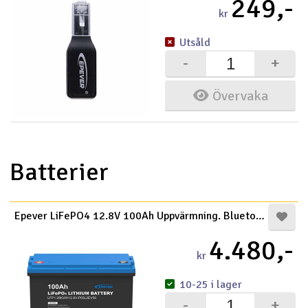
249,-
kr
Utsåld
-
+
Övervaka
Batterier
Epever LiFePO4 12.8V 100Ah Uppvärmning. Bluetooth
4.480,-
kr
10-25 i lager
-
+