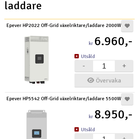
laddare
Outlet
Epever HP2022 Off-Grid växelriktare/laddare 2000W
Radioutrustning
6.960,-
Raketer
kr
Utsåld
Scooter & elfordon
-
+
Smarthem, lek och hobby
V
Övervaka
Solenergi
Hä
Vi
Epever HP5542 Off-Grid växelriktare/laddare 5500W
Verktyg, utrustning och tillbehör
8.950,-
kr
Al
Presentkort
Di
Utsåld
-
+