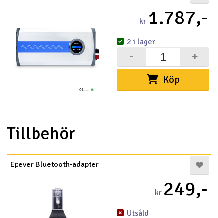
1.787,-
kr
2 i lager
-
+
Köp
Tillbehör
Epever Bluetooth-adapter
249,-
kr
Utsåld