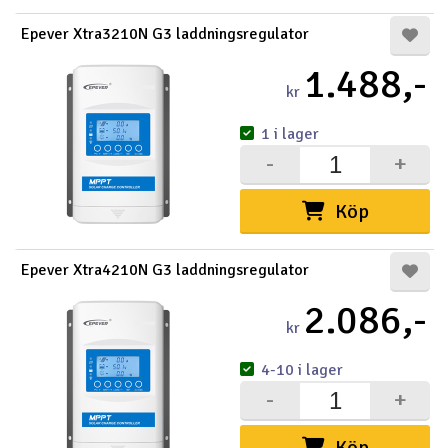
Epever Xtra3210N G3 laddningsregulator
1.488,-
kr
1 i lager
-
+
Köp
Epever Xtra4210N G3 laddningsregulator
2.086,-
kr
4-10 i lager
-
+
Köp