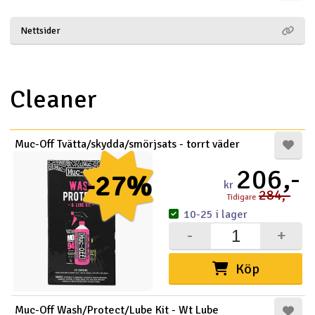
Båtar
Nettsider
Drönare
Cleaner
Drönare för FPV
Flygplan
Muc-Off Tvätta/skydda/smörjsats - torrt väder
Helikopter
206,-
-27%
kr
V
284,-
Tidigare
Kamerautrustning
10-25 i lager
-
+
Modellbygg- och byggsatser
Köp
Modelljärnväg
Motor & tillbehör
Muc-Off Wash/Protect/Lube Kit - Wt Lube