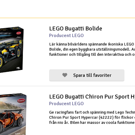
LEGO Bugatti Bolide
Producent LEGO
Lär känna bilvärldens spännande ikoniska LEGO
Bolide, din egen byggbara utställningsmodell. A
funktioner och tillgång till den interaktiva och o
bekväma Lego Builder-appen.
Spara till favoriter
LEGO Bugatti Chiron Pur Sport 
Producent LEGO
Ge racingfans fart och spänning med Lego Techn
Chiron Pur Sport Hypercar (42222) för flickor
från nio år. Bilen har massor av coola funktione
fordonsfantaster att utforska. Manövrera med h
vredet ovanpå hyperbilsmode