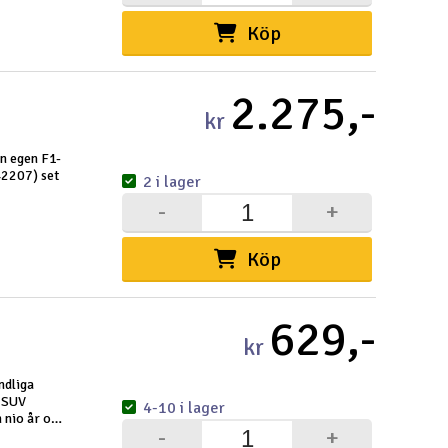
Köp
2.275,-
kr
n egen F1-
42207) set
2 i lager
-
+
nde
Köp
629,-
kr
ndliga
 SUV
4-10 i lager
 nio år och
-
+
inklusive