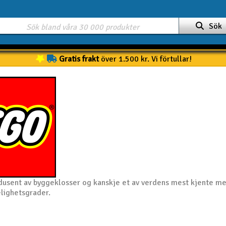
Sök
Gratis frakt
över 1.500 kr. Vi förtullar!
dusent av byggeklosser og kanskje et av verdens mest kjente me
elighetsgrader.