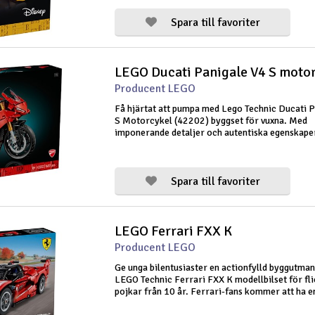
Spara till favoriter
LEGO Ducati Panigale V4 S moto
Producent LEGO
Få hjärtat att pumpa med Lego Technic Ducati 
S Motorcykel (42202) byggset för vuxna. Med
imponerande detaljer och autentiska egenskape
modellen en stor hyllning till Ducati Panigale V
kraftfullaste och snabbaste racingmotorcy
Spara till favoriter
LEGO Ferrari FXX K
Producent LEGO
Ge unga bilentusiaster en actionfylld byggutma
LEGO Technic Ferrari FXX K modellbilset för fl
pojkar från 10 år. Ferrari-fans kommer att ha e
byggupplevelse när de monterar alla autentiska 