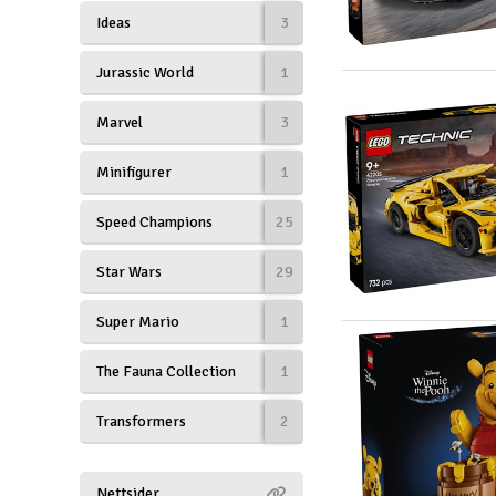
Ideas
3
Scooter & elfordon
Smarthem, lek och hobby
Jurassic World
1
Solenergi
Marvel
3
Verktyg, utrustning och tillbehör
Minifigurer
1
Presentkort
Speed Champions
25
Star Wars
29
Super Mario
1
The Fauna Collection
1
Transformers
2
Nettsider