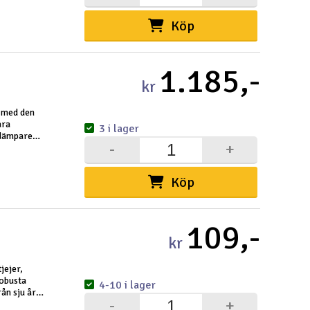
Köp
1.185,-
kr
n med den
ara
3 i lager
tdämpare
-
+
rig motor
Köp
109,-
kr
jejer,
robusta
4-10 i lager
ån sju år
-
+