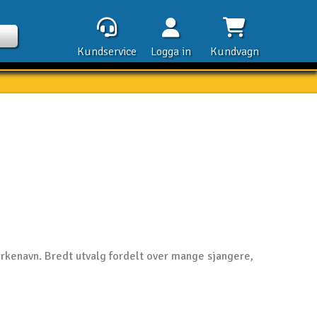
Kundservice
Logga in
Kundvagn
Kontak
Öpp
Kla
rkenavn. Bredt utvalg fordelt over mange sjangere,
E-p
Tel