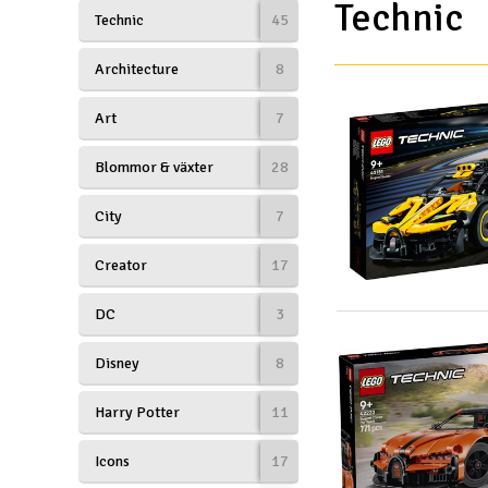
Technic
Technic
45
Drönare
Architecture
8
Drönare för FPV
Art
7
Flygplan
Helikopter
Blommor & växter
28
Kamerautrustning
City
7
Modellbygg- och byggsatser
Creator
17
Modelljärnväg
DC
3
Motor & tillbehör
Disney
8
Outlet
Harry Potter
11
Radioutrustning
Icons
17
Raketer