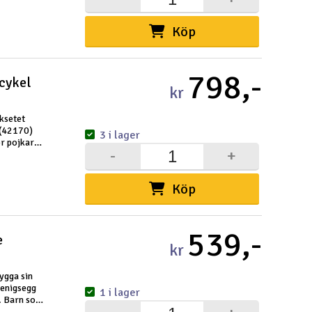
Köp
798,-
cykel
kr
eksetet
 (42170)
3 i lager
ör pojkar
-
+
ldens
Köp
539,-
e
kr
bygga sin
oenigsegg
1 i lager
). Barn som