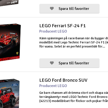
inspirerade av den riktiga
Spara till favoriter
LEGO Ferrari SF-24 F1
Producent LEGO
Känn spänningen på racerbanan när du bygger di
modellbil med Lego Technic Ferrari SF-24 F1 (
för vuxna. Setet är en perfekt presentidé för
motorsportfantaster och erbjuder en engagera
byggupplevelse, där du bygger de realistisk
Spara till favoriter
LEGO Ford Bronco SUV
Producent LEGO
Ge barn chansen att drömma stort och skapa oä
terrängäventyr med LEGO Technic Ford Bronco
(42213) modellbilset för flickor och pojkar från
uppåt. Modellen har många realistiska detaljer, 