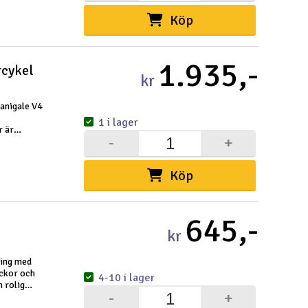
Köp
Spa
Skr
1.935,-
rcykel
kr
Töm
Panigale V4
1 i lager
r är
-
+
4 S, den
Köp
645,-
kr
ning med
ickor och
4-10 i lager
n rolig
-
+
detaljer