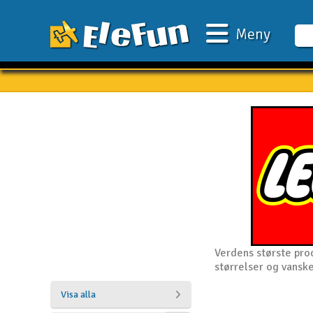
Meny
Veckans erbjudande
Outlet
Mina favoriter
Present kort
3D-print
Batteri & laddare
Bilar
Verdens største pro
størrelser og vansk
Bilbana
Visa alla
Båtar