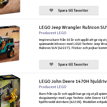
byggarbetsplatsen! Detta roliga set ger ung
Spara till favoriter
LEGO Jeep Wrangler Rubicon SU
Producent LEGO
Inspirera barn från 10 år och uppåt att ge sig ut
spännande bilresor med LEGO Technic Jeep Wra
Rubicon SUV (42227). Flickor och pojkar komm
massor av realistiska funktioner att utforska, in
styrning, fjädring och en V6-motor,
Spara till favoriter
LEGO John Deere 1470H hjuldriv
Producent LEGO
Barn från sju år och uppåt kan ge sig ut på spän
skogsäventyr med Lego Technic John Deere 14
hjulförsedd skördare (42218). Modellen erbjud
realistiska funktioner. Bommen kan roteras 18