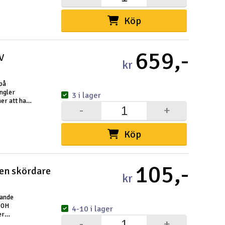
Köp
659,-
V
kr
 på
ngler
3 i lager
er att ha
-
+
klusive
Köp
105,-
en skördare
kr
nande
70H
4-10 i lager
er
-
+
0 grader