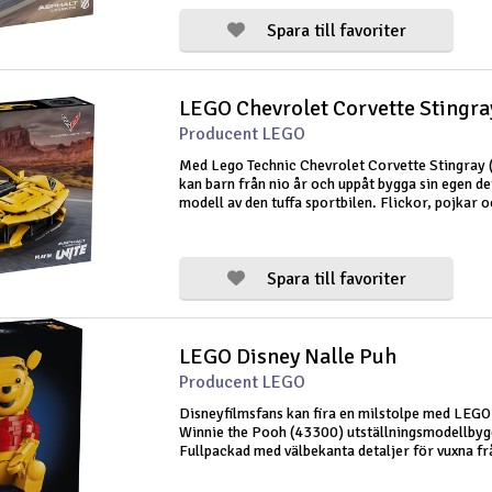
Spara till favoriter
LEGO Chevrolet Corvette Stingra
Producent LEGO
Med Lego Technic Chevrolet Corvette Stingray
kan barn från nio år och uppåt bygga sin egen de
modell av den tuffa sportbilen. Flickor, pojkar o
coola billeksaker kommer att få en rolig byggup
utforska de realistis
Spara till favoriter
LEGO Disney Nalle Puh
Producent LEGO
Disneyfilmsfans kan fira en milstolpe med LEGO
Winnie the Pooh (43300) utställningsmodellbyg
Fullpackad med välbekanta detaljer för vuxna fr
detta minnesset en nostalgisk utställningsmodel
hemmet. Setet innehåller en klas