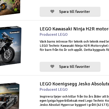
och klon kan öppnas och stängas för att gripa,
Spara till favoriter
LEGO Kawasaki Ninja H2R motor
Producent LEGO
Väck barns intresse för teknik och teknik med l
LEGO Technic Kawasaki Ninja H2R Motorcykel
för barn från tio år och uppåt. Detta byggsats f
och flickor är en detaljerad version av en av vär
snabbaste produktionsmotorcykl
Spara till favoriter
LEGO Koenigsegg Jesko Absolut
Producent LEGO
Inspirera tjejer och killar från tio års ålder att 
egen lyxiga hyperbilleksak med Lego Technic K
Jesko Absolut Hypercar byggset i grått (42173
gillar byggbara modellbilar får en utmanande