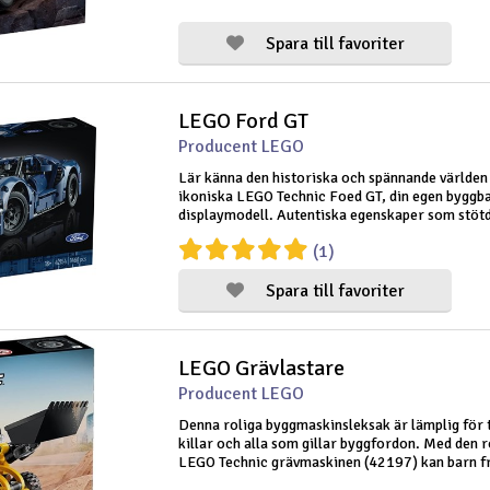
öppningsbara dörrar och fjädrin
Spara till favoriter
LEGO Ford GT
Producent LEGO
Lär känna den historiska och spännande världe
ikoniska LEGO Technic Foed GT, din egen byggb
displaymodell. Autentiska egenskaper som stö
fram och bak, öppningsbara dörrar, en 6-cylind
(1)
med rörliga kolvar och en fungerande
Spara till favoriter
LEGO Grävlastare
Producent LEGO
Denna roliga byggmaskinsleksak är lämplig för t
killar och alla som gillar byggfordon. Med den 
LEGO Technic grävmaskinen (42197) kan barn fr
och uppåt utföra alla typer av arbeten på