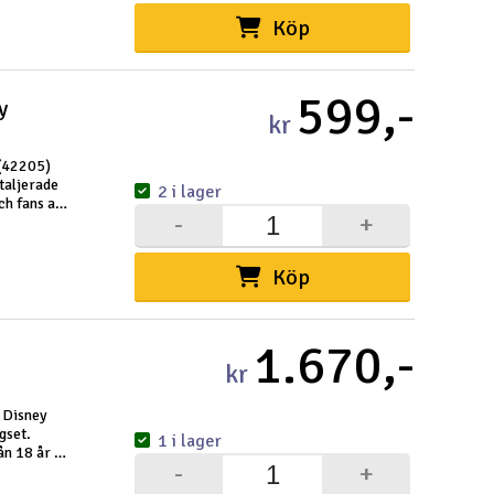
Cou
Köp
599,-
y
kr
 (42205)
Varuko
taljerade
2 i lager
ch fans av
-
+
Här kan du
plevelse,
Vi beräkna
Köp
Alla priser 
Din försänd
1.670,-
kr
Änd
 Disney
gset.
1 i lager
Pre
ån 18 år är
-
+
l för
Häm